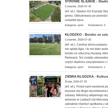
STRONIE ŚLĄSKIE - Stadi
Czwartek, 2026-07-30
(Inf. wł.). Stadion KS Kryształ 
gminy. Odbudowany po powodzi z w
czwartek lipca.
Kategoria:
sport
Komentarze: 0
KŁODZKO - Boisko ze sz
Czwartek, 2026-07-30
(Inf. wł.). Z jednej strony poja
nie spłata figla. I to nie tylko 
boisko ze sztuczną murawą, któr
Rekreacji. Też zostało zdewast
części stadionu zaryzykowano z 
Kategoria:
sport
Komentarze: 1
ZIEMIA KŁODZKA - Kultura
Środa, 2026-07-29
(Inf. wł.). Przed nami weekend 
wysuwa się długo wyczekiwana Agr
zabawy. Miłośnicy aktywnego wyp
ekranów w Laskach lub kibicowa
zabraknie również spotkania z a