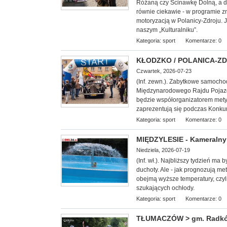
Różaną czy Ścinawkę Dolną, a d
równie ciekawie - w programie z
motoryzacją w Polanicy-Zdroju. 
naszym „Kulturalniku”.
Kategoria:
sport
Komentarze: 0
KŁODZKO / POLANICA-ZDRÓ
Czwartek, 2026-07-23
(Inf. zewn.). Zabytkowe samoch
Międzynarodowego Rajdu Pojazd
będzie współorganizatorem mety I 
zaprezentują się podczas Konkur
Kategoria:
sport
Komentarze: 0
MIĘDZYLESIE - Kameralny 
Niedziela, 2026-07-19
(Inf. wł.). Najbliższy tydzień ma
duchoty. Ale - jak prognozują met
obejmą wyższe temperatury, czyl
szukających ochłody.
Kategoria:
sport
Komentarze: 0
TŁUMACZÓW > gm. Radków -