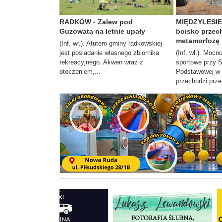
RADKÓW - Zalew pod
MIĘDZYLESIE 
Guzowatą na letnie upały
boisko przec
metamorfozę
(Inf. wł.). Atutem gminy radkowskiej
jest posiadanie własnego zbiornika
(Inf. wł.). Moc
rekreacyjnego. Akwen wraz z
sportowe przy 
otoczeniem,...
Podstawowej w 
przechodzi prze