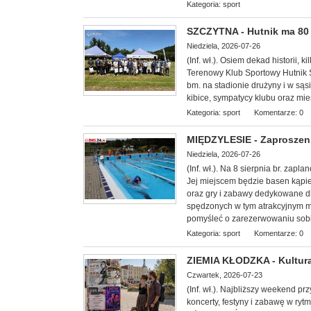
Kategoria:
sport
SZCZYTNA - Hutnik ma 80 l
Niedziela, 2026-07-26
(Inf. wł.). Osiem dekad historii, k
Terenowy Klub Sportowy Hutnik S
bm. na stadionie drużyny i w sąs
kibice, sympatycy klubu oraz mi
Kategoria:
sport
Komentarze: 0
MIĘDZYLESIE - Zaproszeni
Niedziela, 2026-07-26
(Inf. wł.). Na 8 sierp
nia br. zapla
Jej miejscem będzie basen kąpie
oraz gry i zabawy dedykowane dl
spędzonych w tym atrakcyjnym mi
pomyśleć o zarezerwowaniu sobi
Kategoria:
sport
Komentarze: 0
ZIEMIA KŁODZKA - Kultura
Czwartek, 2026-07-23
(Inf. wł.). Najbliższy weekend p
koncerty, festyny i zabawę w ryt