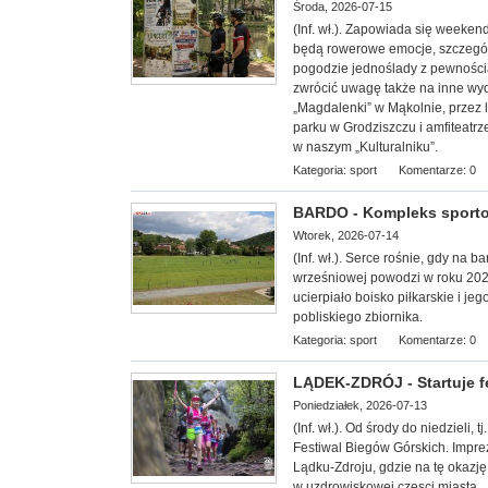
Środa, 2026-07-15
(Inf. wł.). Zapowiada się week
będą rowerowe emocje, szczególn
pogodzie jednoślady z pewnością 
zwrócić uwagę także na inne wy
„Magdalenki” w Mąkolnie, przez 
parku w Grodziszczu i amfiteatrz
w naszym „Kulturalniku”.
Kategoria:
sport
Komentarze: 0
BARDO - Kompleks sporto
Wtorek, 2026-07-14
(Inf. wł.). Serce rośnie, gdy na 
wrześniowej powodzi w roku 20
ucierpiało boisko piłkarskie i 
pobliskiego zbiornika.
Kategoria:
sport
Komentarze: 0
LĄDEK-ZDRÓJ - Startuje f
Poniedziałek, 2026-07-13
(Inf. wł.). Od środy do niedzieli,
Festiwal Biegów Górskich. Impre
Lądku-Zdroju, gdzie na tę okazję
w uzdrowiskowej częsci miasta.