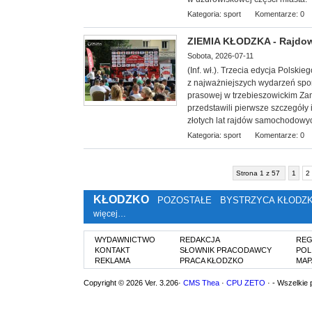
Kategoria:
sport
Komentarze: 0
ZIEMIA KŁODZKA - Rajdowe
Sobota, 2026-07-11
(Inf. wł.). Trzecia edycja Polsk
z najważniejszych wydarzeń spor
prasowej w trzebieszowickim Zam
przedstawili pierwsze szczegóły
złotych lat rajdów samochodowy
Kategoria:
sport
Komentarze: 0
Strona 1 z 57
1
2
KŁODZKO
POZOSTAŁE
BYSTRZYCA KŁODZ
więcej…
WYDAWNICTWO
REDAKCJA
REG
KONTAKT
SŁOWNIK PRACODAWCY
POL
REKLAMA
PRACA KŁODZKO
MAP
Copyright © 2026 Ver. 3.206·
CMS Thea
·
CPU ZETO
· - Wszelkie