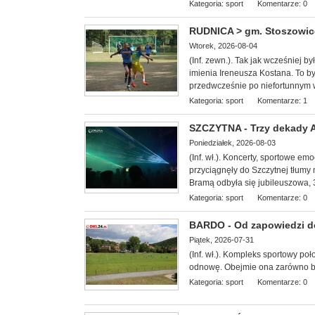
Kategoria:
sport
Komentarze: 0
RUDNICA > gm. Stoszowice 
Wtorek, 2026-08-04
(Inf. zewn.). Tak jak wcześniej b
imienia Ireneusza Kostana. To był
przedwcześnie po niefortunnym
Kategoria:
sport
Komentarze: 1
SZCZYTNA - Trzy dekady Ag
Poniedziałek, 2026-08-03
(Inf. wł.). Koncerty, sportowe e
przyciągnęły do Szczytnej tłumy 
Bramą odbyła się jubileuszowa, 3
Kategoria:
sport
Komentarze: 0
BARDO - Od zapowiedzi do 
Piątek, 2026-07-31
(Inf. wł.). Kompleks sportowy
poł
odnowę. Obejmie ona zarówno boi
Kategoria:
sport
Komentarze: 0