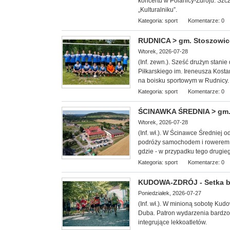
koncertu w Polanicy-Zdroju. Szc
„Kulturalniku”.
Kategoria:
sport
Komentarze: 0
RUDNICA > gm. Stoszowice -
Wtorek, 2026-07-28
(Inf. zewn.). Sześć drużyn stan
Piłkarskiego im. Ireneusza Kosta
na boisku sportowym w Rudnicy.
Kategoria:
sport
Komentarze: 0
ŚCINAWKA ŚREDNIA > gm. 
Wtorek, 2026-07-28
(Inf. wł.). W Ścinawce Średniej 
podróży samochodem i rowerem.
gdzie - w przypadku tego drugie
Kategoria:
sport
Komentarze: 0
KUDOWA-ZDRÓJ - Setka b
Poniedziałek, 2026-07-27
(Inf. wł.). W minioną
sobotę Kudow
Duba. Patron wydarzenia bardzo 
integrujące lekkoatletów.