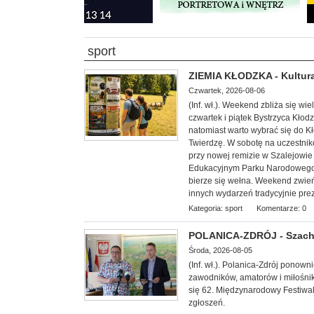
sport
ZIEMIA KŁODZKA - Kultura
Czwartek, 2026-08-06
(Inf. wł.). Weekend zbliża się w
czwartek i piątek Bystrzyca Kłod
natomiast warto wybrać się do 
Twierdzę. W sobotę na uczestnik
przy nowej remizie w Szalejowi
Edukacyjnym Parku Narodowego G
bierze się wełna. Weekend zwieńc
innych wydarzeń tradycyjnie pre
Kategoria:
sport
Komentarze: 0
POLANICA-ZDRÓJ - Szachow
Środa, 2026-08-05
(Inf. wł.). Polanica-Zdrój ponow
zawodników, amatorów i miłośnik
się 62. Międzynarodowy Festiwal
zgłoszeń.