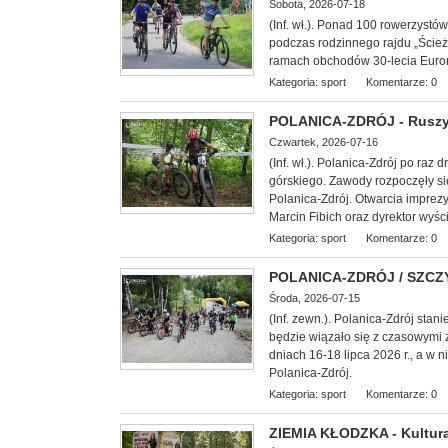
Sobota, 2026-07-18
(Inf. wł.). Ponad 100 rowerzyst
podczas rodzinnego rajdu „Ście
ramach obchodów 30-lecia Euror
Kategoria:
sport
Komentarze: 0
POLANICA-ZDRÓJ - Ruszył
Czwartek, 2026-07-16
(Inf. wł.). Polanica-Zdrój po raz
górskiego. Zawody rozpoczęły s
Polanica-Zdrój. Otwarcia imprez
Marcin Fibich oraz dyrektor wyśc
Kategoria:
sport
Komentarze: 0
POLANICA-ZDRÓJ / SZCZYT
Środa, 2026-07-15
(Inf. zewn.). Polanica-Zdrój stani
będzie wiązało się z czasowymi 
dniach 16-18 lipca 2026 r., a w 
Polanica-Zdrój.
Kategoria:
sport
Komentarze: 0
ZIEMIA KŁODZKA - Kultura