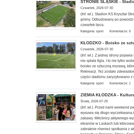
STRONIE ŚLĄSKIE - Stadi
Czwartek, 2026-07-30
(Inf. wł.). Stadion KS Kryształ 
gminy. Odbudowany po powodzi z w
czwartek lipca.
Kategoria:
sport
Komentarze: 0
KŁODZKO - Boisko ze sz
Czwartek, 2026-07-30
(Inf. wł.). Z jednej strony poja
nie spłata figla. I to nie tylko 
boisko ze sztuczną murawą, któr
Rekreacji. Też zostało zdewast
części stadionu zaryzykowano z 
Kategoria:
sport
Komentarze: 1
ZIEMIA KŁODZKA - Kultura
Środa, 2026-07-29
(Inf. wł.). Przed nami weekend 
wysuwa się długo wyczekiwana Agr
zabawy. Miłośnicy aktywnego wyp
ekranów w Laskach lub kibicowa
zabraknie również spotkania z a