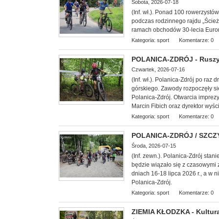
Sobota, 2026-07-18
(Inf. wł.). Ponad 100 rowerzyst
podczas rodzinnego rajdu „Ście
ramach obchodów 30-lecia Euror
Kategoria:
sport
Komentarze: 0
POLANICA-ZDRÓJ - Ruszył
Czwartek, 2026-07-16
(Inf. wł.). Polanica-Zdrój po raz
górskiego. Zawody rozpoczęły s
Polanica-Zdrój. Otwarcia imprez
Marcin Fibich oraz dyrektor wyśc
Kategoria:
sport
Komentarze: 0
POLANICA-ZDRÓJ / SZCZYT
Środa, 2026-07-15
(Inf. zewn.). Polanica-Zdrój stani
będzie wiązało się z czasowymi 
dniach 16-18 lipca 2026 r., a w 
Polanica-Zdrój.
Kategoria:
sport
Komentarze: 0
ZIEMIA KŁODZKA - Kultura