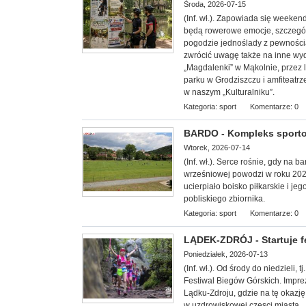
Środa, 2026-07-15
(Inf. wł.). Zapowiada się week
będą rowerowe emocje, szczególn
pogodzie jednoślady z pewnością 
zwrócić uwagę także na inne wy
„Magdalenki” w Mąkolnie, przez 
parku w Grodziszczu i amfiteatrz
w naszym „Kulturalniku”.
Kategoria:
sport
Komentarze: 0
BARDO - Kompleks sporto
Wtorek, 2026-07-14
(Inf. wł.). Serce rośnie, gdy na 
wrześniowej powodzi w roku 20
ucierpiało boisko piłkarskie i 
pobliskiego zbiornika.
Kategoria:
sport
Komentarze: 0
LĄDEK-ZDRÓJ - Startuje f
Poniedziałek, 2026-07-13
(Inf. wł.). Od środy do niedzieli,
Festiwal Biegów Górskich. Impre
Lądku-Zdroju, gdzie na tę okazję
w uzdrowiskowej częsci miasta.