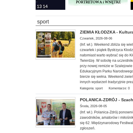
sport
ZIEMIA KŁODZKA - Kultura
Czwartek, 2026-08-06
(Inf. wł.). Weekend zbliża się w
czwartek i piątek Bystrzyca Kłod
natomiast warto wybrać się do 
Twierdzę. W sobotę na uczestnik
przy nowej remizie w Szalejowi
Edukacyjnym Parku Narodowego G
bierze się wełna. Weekend zwieńc
innych wydarzeń tradycyjnie pre
Kategoria:
sport
Komentarze: 0
POLANICA-ZDRÓJ - Szachow
Środa, 2026-08-05
(Inf. wł.). Polanica-Zdrój ponow
zawodników, amatorów i miłośnik
się 62. Międzynarodowy Festiwal
zgłoszeń.