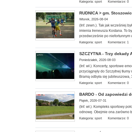
Kategoria:
sport
Komentarze: 0
RUDNICA > gm. Stoszowice 
Wtorek, 2026-08-04
(Inf. zewn.). Tak jak wcześniej b
imienia Ireneusza Kostana. To był
przedwcześnie po niefortunnym
Kategoria:
sport
Komentarze: 1
SZCZYTNA - Trzy dekady Ag
Poniedziałek, 2026-08-03
(Inf. wł.). Koncerty, sportowe e
przyciągnęły do Szczytnej tłumy 
Bramą odbyła się jubileuszowa, 3
Kategoria:
sport
Komentarze: 0
BARDO - Od zapowiedzi do 
Piątek, 2026-07-31
(Inf. wł.). Kompleks sportowy
poł
odnowę. Obejmie ona zarówno boi
Kategoria:
sport
Komentarze: 0