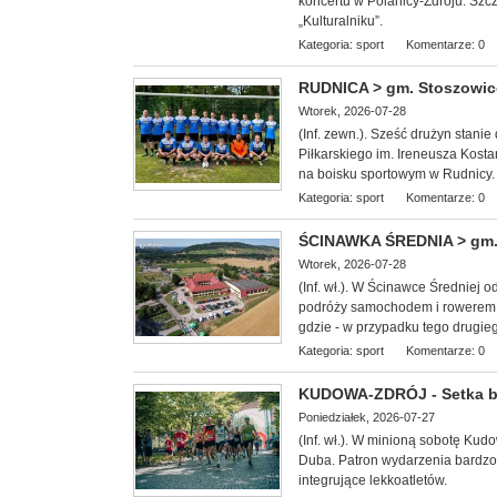
koncertu w Polanicy-Zdroju. Szc
„Kulturalniku”.
Kategoria:
sport
Komentarze: 0
RUDNICA > gm. Stoszowice -
Wtorek, 2026-07-28
(Inf. zewn.). Sześć drużyn stan
Piłkarskiego im. Ireneusza Kosta
na boisku sportowym w Rudnicy.
Kategoria:
sport
Komentarze: 0
ŚCINAWKA ŚREDNIA > gm. 
Wtorek, 2026-07-28
(Inf. wł.). W Ścinawce Średniej 
podróży samochodem i rowerem.
gdzie - w przypadku tego drugie
Kategoria:
sport
Komentarze: 0
KUDOWA-ZDRÓJ - Setka b
Poniedziałek, 2026-07-27
(Inf. wł.). W minioną
sobotę Kudow
Duba. Patron wydarzenia bardzo 
integrujące lekkoatletów.