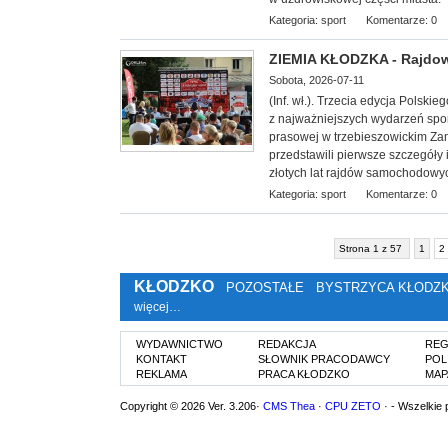
Kategoria:
sport
Komentarze: 0
ZIEMIA KŁODZKA - Rajdowe
Sobota, 2026-07-11
(Inf. wł.). Trzecia edycja Polsk
z najważniejszych wydarzeń spor
prasowej w trzebieszowickim Zam
przedstawili pierwsze szczegóły
złotych lat rajdów samochodowy
Kategoria:
sport
Komentarze: 0
Strona 1 z 57
1
2
KŁODZKO
POZOSTAŁE
BYSTRZYCA KŁODZ
więcej…
WYDAWNICTWO
REDAKCJA
REG
KONTAKT
SŁOWNIK PRACODAWCY
POL
REKLAMA
PRACA KŁODZKO
MAP
Copyright © 2026 Ver. 3.206·
CMS Thea
·
CPU ZETO
· - Wszelkie