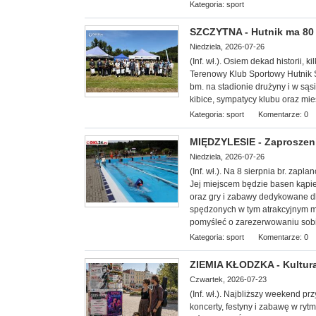
Kategoria:
sport
SZCZYTNA - Hutnik ma 80 l
Niedziela, 2026-07-26
(Inf. wł.). Osiem dekad historii, k
Terenowy Klub Sportowy Hutnik S
bm. na stadionie drużyny i w sąs
kibice, sympatycy klubu oraz mi
Kategoria:
sport
Komentarze: 0
MIĘDZYLESIE - Zaproszeni
Niedziela, 2026-07-26
(Inf. wł.). Na 8 sierp
nia br. zapla
Jej miejscem będzie basen kąpie
oraz gry i zabawy dedykowane dl
spędzonych w tym atrakcyjnym mi
pomyśleć o zarezerwowaniu sobi
Kategoria:
sport
Komentarze: 0
ZIEMIA KŁODZKA - Kultura
Czwartek, 2026-07-23
(Inf. wł.). Najbliższy weekend p
koncerty, festyny i zabawę w ryt