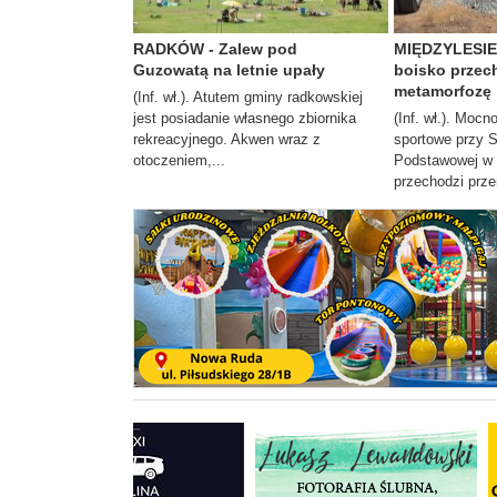
RADKÓW - Zalew pod
MIĘDZYLESIE 
Guzowatą na letnie upały
boisko przec
metamorfozę
(Inf. wł.). Atutem gminy radkowskiej
jest posiadanie własnego zbiornika
(Inf. wł.). Moc
rekreacyjnego. Akwen wraz z
sportowe przy 
otoczeniem,...
Podstawowej w 
przechodzi prze