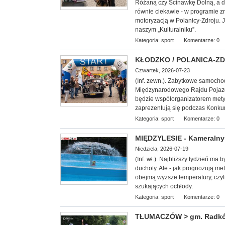
Różaną czy Ścinawkę Dolną, a d
równie ciekawie - w programie z
motoryzacją w Polanicy-Zdroju. 
naszym „Kulturalniku”.
Kategoria:
sport
Komentarze: 0
KŁODZKO / POLANICA-ZDRÓ
Czwartek, 2026-07-23
(Inf. zewn.). Zabytkowe samoch
Międzynarodowego Rajdu Pojazd
będzie współorganizatorem mety I 
zaprezentują się podczas Konkur
Kategoria:
sport
Komentarze: 0
MIĘDZYLESIE - Kameralny 
Niedziela, 2026-07-19
(Inf. wł.). Najbliższy tydzień ma
duchoty. Ale - jak prognozują met
obejmą wyższe temperatury, czyl
szukających ochłody.
Kategoria:
sport
Komentarze: 0
TŁUMACZÓW > gm. Radków -