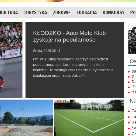
KULTURA
TURYSTYKA
ZDROWIE
EDUKACJA
KONKURSY
PO
KŁODZKO - Auto Moto Klub
zyskuje na popularności
Środa, 2026-02-11
(Inf. wł.). Kilka minionych lat przyniosło wzrost
popularności sportów motorowych na ziemi
kłodzkiej. To zasługa coraz bardziej dynamicznie
gd
działającej organizacji. Jakiej?...
2 
Du
Ja
A 
Zw
Tu
Re
Sa
Cz