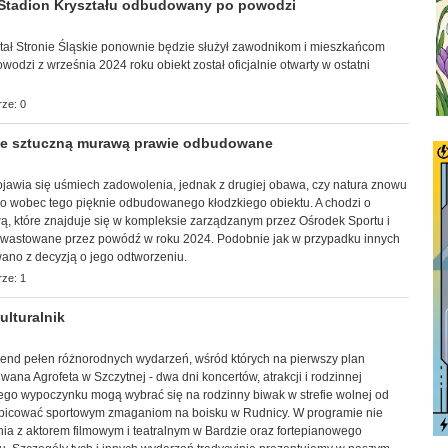
Stadion Kryształu odbudowany po powodzi
yształ Stronie Śląskie ponownie będzie służył zawodnikom i mieszkańcom
dzi z września 2024 roku obiekt został oficjalnie otwarty w ostatni
ze: 0
e sztuczną murawą prawie odbudowane
y pojawia się uśmiech zadowolenia, jednak z drugiej obawa, czy natura znowu
 tylko wobec tego pięknie odbudowanego kłodzkiego obiektu. A chodzi o
ą, które znajduje się w kompleksie zarządzanym przez Ośrodek Sportu i
dewastowane przez powódź w roku 2024. Podobnie jak w przypadku innych
ano z decyzją o jego odtworzeniu.
ze: 1
lturalnik
ekend pełen różnorodnych wydarzeń, wśród których na pierwszy plan
ana Agrofeta w Szczytnej - dwa dni koncertów, atrakcji i rodzinnej
ego wypoczynku mogą wybrać się na rodzinny biwak w strefie wolnej od
ibicować sportowym zmaganiom na boisku w Rudnicy. W programie nie
ia z aktorem filmowym i teatralnym w Bardzie oraz fortepianowego