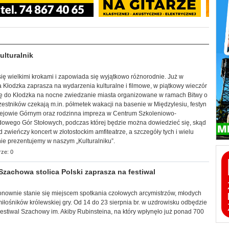
lturalnik
 się wielkimi krokami i zapowiada się wyjątkowo różnorodnie. Już w
ca Kłodzka zaprasza na wydarzenia kulturalne i filmowe, w piątkowy wieczór
ię do Kłodzka na nocne zwiedzanie miasta organizowane w ramach Bitwy o
estników czekają m.in. półmetek wakacji na basenie w Międzylesiu, festyn
lejowie Górnym oraz rodzinna impreza w Centrum Szkoleniowo-
owego Gór Stołowych, podczas której będzie można dowiedzieć się, skąd
 zwieńczy koncert w złotostockim amfiteatrze, a szczegóły tych i wielu
ie prezentujemy w naszym „Kulturalniku”.
ze: 0
achowa stolica Polski zaprasza na festiwal
j ponownie stanie się miejscem spotkania czołowych arcymistrzów, młodych
łośników królewskiej gry. Od 14 do 23 sierpnia br. w uzdrowisku odbędzie
estiwal Szachowy im. Akiby Rubinsteina, na który wpłynęło już ponad 700