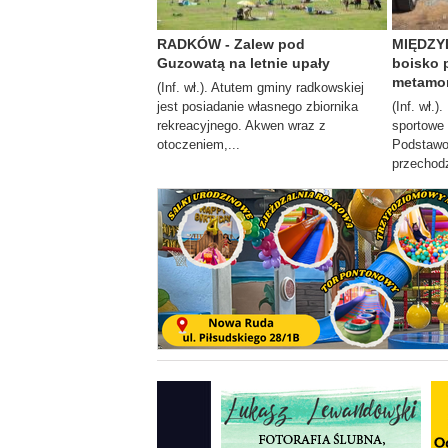
RADKÓW - Zalew pod
MIĘDZYL
Guzowatą na letnie upały
boisko 
metamor
(Inf. wł.). Atutem gminy radkowskiej
jest posiadanie własnego zbiornika
(Inf. wł.
rekreacyjnego. Akwen wraz z
sportowe
otoczeniem,...
Podstawo
przechodz