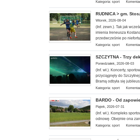
Kategoria:
sport
Komentar
RUDNICA > gm. Stoszo
Wtorek, 2026-08-04
(Inf. zewn.). Tak jak wcze
imienia Ireneusza Kostana.
przedwcześnie po niefor
Kategoria:
sport
Komentar
SZCZYTNA - Trzy dek
Poniedziałek, 2026-08-03
(Inf. wł.). Koncerty, spor
przyciągnęły do Szczytnej
Bramą odbyła się jubileus
Kategoria:
sport
Komentar
BARDO - Od zapowied
Piątek, 2026-07-31
(Inf. wł.). Kompleks sport
odnowę. Obejmie ona zarów
Kategoria:
sport
Komentar