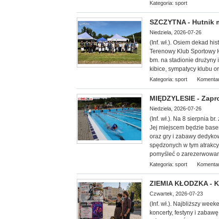
Kategoria:
sport
SZCZYTNA - Hutnik ma
Niedziela, 2026-07-26
(Inf. wł.). Osiem dekad his
Terenowy Klub Sportowy H
bm. na stadionie drużyny 
kibice, sympatycy klubu o
Kategoria:
sport
Komentar
MIĘDZYLESIE - Zapro
Niedziela, 2026-07-26
(Inf. wł.). Na 8 sierp
nia br
Jej miejscem będzie basen
oraz gry i zabawy dedykow
spędzonych w tym atrakcy
pomyśleć o zarezerwowani
Kategoria:
sport
Komentar
ZIEMIA KŁODZKA - Ku
Czwartek, 2026-07-23
(Inf. wł.). Najbliższy wee
koncerty, festyny i zabawę