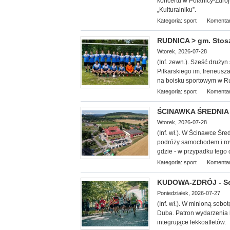
koncertu w Polanicy-Zdroj
„Kulturalniku”.
Kategoria:
sport
Komentar
RUDNICA > gm. Stoszow
Wtorek, 2026-07-28
(Inf. zewn.). Sześć druży
Piłkarskiego im. Ireneusz
na boisku sportowym w Ru
Kategoria:
sport
Komentar
ŚCINAWKA ŚREDNIA >
Wtorek, 2026-07-28
(Inf. wł.). W Ścinawce Śr
podróży samochodem i ro
gdzie - w przypadku tego
Kategoria:
sport
Komentar
KUDOWA-ZDRÓJ - Se
Poniedziałek, 2026-07-27
(Inf. wł.). W minioną
sobotę
Duba. Patron wydarzenia b
integrujące lekkoatletów.