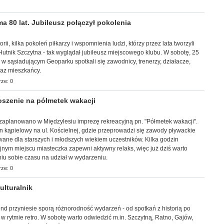
 80 lat. Jubileusz połączył pokolenia
torii, kilka pokoleń piłkarzy i wspomnienia ludzi, którzy przez lata tworzyli
utnik Szczytna - tak wyglądał jubileusz miejscowego klubu. W sobotę, 25
i w sąsiadującym Geoparku spotkali się zawodnicy, trenerzy, działacze,
raz mieszkańcy.
ze: 0
szenie na półmetek wakacji
. zaplanowano w Międzylesiu imprezę rekreacyjną pn. "Półmetek wakacji".
 kąpielowy na ul. Kościelnej, gdzie przeprowadzi się zawody pływackie
ane dla starszych i młodszych wiekiem uczestników. Kilka godzin
jnym miejscu miasteczka zapewni aktywny relaks, więc już dziś warto
u sobie czasu na udział w wydarzeniu.
ze: 0
lturalnik
kend przyniesie sporą różnorodność wydarzeń - od spotkań z historią po
 w rytmie retro. W sobotę warto odwiedzić m.in. Szczytną, Ratno, Gajów,