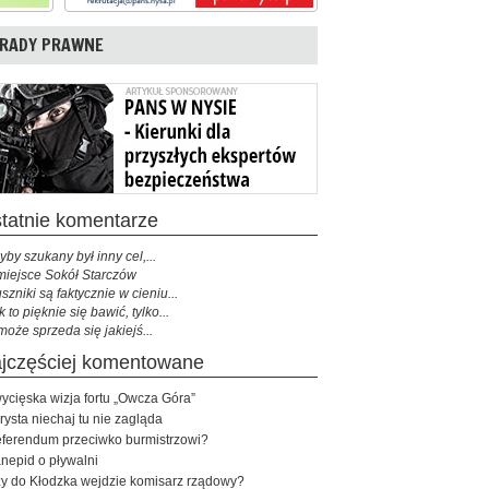
RADY PRAWNE
ostatnie komentarze
yby szukany był inny cel,...
miejsce Sokół Starczów
szniki są faktycznie w cieniu...
k to pięknie się bawić, tylko...
może sprzeda się jakiejś...
najczęściej komentowane
ycięska wizja fortu „Owcza Góra”
rysta niechaj tu nie zagląda
ferendum przeciwko burmistrzowi?
nepid o pływalni
y do Kłodzka wejdzie komisarz rządowy?