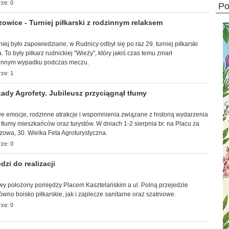
ze: 0
p
wice - Turniej piłkarski z rodzinnym relaksem
śniej było zapowiedziane, w Rudnicy odbył się po raz 29. turniej piłkarski
 To były piłkarz rudnickiej "Wieży", który jakiś czas temu zmarł
tunnym wypadku podczas meczu.
ze: 1
ady Agrofety. Jubileusz przyciągnął tłumy
towe emocje, rodzinne atrakcje i wspomnienia związane z historią wydarzenia
 tłumy mieszkańców oraz turystów. W dniach 1-2 sierpnia br. na Placu za
zowa, 30. Wielka Feta Agroturystyczna.
ze: 0
zi do realizacji
owy
położony pomiędzy Placem Kasztelańskim a ul. Polną przejedzie
no boisko piłkarskie, jak i zaplecze sanitarne oraz szatniowe.
ze: 0