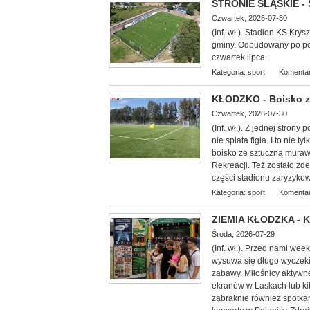
STRONIE ŚLĄSKIE - 
Czwartek, 2026-07-30
(Inf. wł.). Stadion KS Kr
gminy. Odbudowany po powo
czwartek lipca.
Kategoria:
sport
Komentar
KŁODZKO - Boisko z
Czwartek, 2026-07-30
(Inf. wł.). Z jednej stron
nie spłata figla. I to nie
boisko ze sztuczną muraw
Rekreacji. Też zostało z
części stadionu zaryzykow
Kategoria:
sport
Komentar
ZIEMIA KŁODZKA - Ku
Środa, 2026-07-29
(Inf. wł.). Przed nami we
wysuwa się długo wyczekiw
zabawy. Miłośnicy aktywn
ekranów w Laskach lub k
zabraknie również spotkan