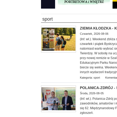
sport
ZIEMIA KŁODZKA - Ku
Czwartek, 2026-08-06
(Inf. wł.). Weekend zbliża
czwartek i piątek Bystrzy
natomiast warto wybrać s
Twierdzę. W sobotę na ucz
przy nowej remizie w Sza
Edukacyjnym Parku Narod
bierze się wełna. Weekend
innych wydarzeń tradycyjn
Kategoria:
sport
Komentar
POLANICA-ZDRÓJ - Sz
Środa, 2026-08-05
(Inf. wł.). Polanica-Zdró
zawodników, amatorów i mi
się 62. Międzynarodowy F
zgłoszeń.