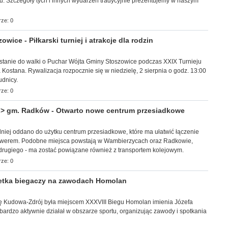
u. Szczegóły tych i innych wydarzeń tradycyjnie prezentujemy w naszym
ze: 0
ice - Piłkarski turniej i atrakcje dla rodzin
n stanie do walki o Puchar Wójta Gminy Stoszowice podczas XXIX Turnieju
a Kostana. Rywalizacja rozpocznie się w niedzielę, 2 sierpnia o godz. 13:00
dnicy.
ze: 0
 gm. Radków - Otwarto nowe centrum przesiadkowe
edniej oddano do użytku centrum przesiadkowe, które ma ułatwić łączenie
werem. Podobne miejsca powstają w Wambierzycach oraz Radkowie,
 drugiego - ma zostać powiązane również z transportem kolejowym.
ze: 0
tka biegaczy na zawodach Homolan
 Kudowa-Zdrój była miejscem XXXVIII Biegu Homolan imienia Józefa
ardzo aktywnie działał w obszarze sportu, organizując zawody i spotkania