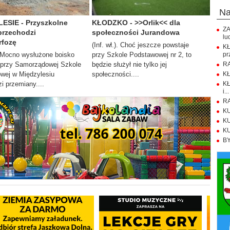
n
ESIE - Przyszkolne
KŁODZKO - >>Orlik<< dla
ZA
przechodzi
społeczności Jurandowa
lu
fozę
(Inf. wł.). Choć jeszcze powstaje
K
). Mocno wysłużone boisko
przy Szkole Podstawowej nr 2, to
pr
 przy Samorządowej Szkole
będzie służył nie tylko jej
RA
wej w Międzylesiu
społeczności....
KŁ
i przemiany....
KŁ
i...
RA
KU
KU
KU
BY