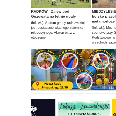
RADKÓW - Zalew pod
MIĘDZYLESIE 
Guzowatą na letnie upały
boisko przec
metamorfozę
(Inf. wł.). Atutem gminy radkowskiej
jest posiadanie własnego zbiornika
(Inf. wł.). Moc
rekreacyjnego. Akwen wraz z
sportowe przy 
otoczeniem,...
Podstawowej w 
przechodzi prze