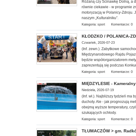
Różaną czy Ścinawkę Dolną, a d
równie ciekawie - w programie z
motoryzacją w Polanicy-Zdroju. 
naszym „Kulturalniku”.
Kategoria:
sport
Komentarze: 0
KŁODZKO / POLANICA-ZDRÓ
Czwartek, 2026-07-23
(Inf. zewn.). Zabytkowe samoch
Międzynarodowego Rajdu Pojazd
będzie współorganizatorem mety I 
zaprezentują się podczas Konkur
Kategoria:
sport
Komentarze: 0
MIĘDZYLESIE - Kameralny 
Niedziela, 2026-07-19
(Inf. wł.). Najbliższy tydzień ma
duchoty. Ale - jak prognozują met
obejmą wyższe temperatury, czyl
szukających ochłody.
Kategoria:
sport
Komentarze: 0
TŁUMACZÓW > gm. Radków -