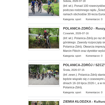
Sobota, 2026-07-18
(Inf. wł.). Ponad 100 rowerzyst
podczas rodzinnego rajdu „Ście
ramach obchodów 30-lecia Euror
Kategoria:
sport
Komentarze: 0
POLANICA-ZDRÓJ - Ruszył
Czwartek, 2026-07-16
(Inf. wł.). Polanica-Zdrój po raz
górskiego. Zawody rozpoczęły s
Polanica-Zdrój. Otwarcia imprez
Marcin Fibich oraz dyrektor wyśc
Kategoria:
sport
Komentarze: 0
POLANICA-ZDRÓJ / SZCZYT
Środa, 2026-07-15
(Inf. zewn.). Polanica-Zdrój stani
będzie wiązało się z czasowymi 
dniach 16-18 lipca 2026 r., a w 
Polanica-Zdrój.
Kategoria:
sport
Komentarze: 0
ZIEMIA KŁODZKA - Kultura