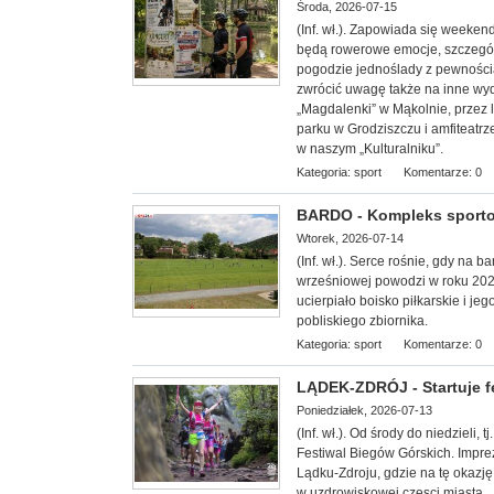
Środa, 2026-07-15
(Inf. wł.). Zapowiada się week
będą rowerowe emocje, szczególn
pogodzie jednoślady z pewnością 
zwrócić uwagę także na inne wy
„Magdalenki” w Mąkolnie, przez 
parku w Grodziszczu i amfiteatrz
w naszym „Kulturalniku”.
Kategoria:
sport
Komentarze: 0
BARDO - Kompleks sporto
Wtorek, 2026-07-14
(Inf. wł.). Serce rośnie, gdy na 
wrześniowej powodzi w roku 20
ucierpiało boisko piłkarskie i 
pobliskiego zbiornika.
Kategoria:
sport
Komentarze: 0
LĄDEK-ZDRÓJ - Startuje f
Poniedziałek, 2026-07-13
(Inf. wł.). Od środy do niedzieli,
Festiwal Biegów Górskich. Impre
Lądku-Zdroju, gdzie na tę okazję
w uzdrowiskowej częsci miasta.