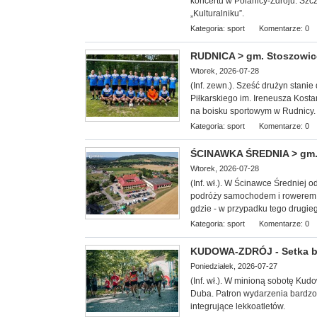
koncertu w Polanicy-Zdroju. Szc
„Kulturalniku”.
Kategoria:
sport
Komentarze: 0
RUDNICA > gm. Stoszowice -
Wtorek, 2026-07-28
(Inf. zewn.). Sześć drużyn stan
Piłkarskiego im. Ireneusza Kosta
na boisku sportowym w Rudnicy.
Kategoria:
sport
Komentarze: 0
ŚCINAWKA ŚREDNIA > gm. 
Wtorek, 2026-07-28
(Inf. wł.). W Ścinawce Średniej 
podróży samochodem i rowerem.
gdzie - w przypadku tego drugie
Kategoria:
sport
Komentarze: 0
KUDOWA-ZDRÓJ - Setka b
Poniedziałek, 2026-07-27
(Inf. wł.). W minioną
sobotę Kudow
Duba. Patron wydarzenia bardzo 
integrujące lekkoatletów.