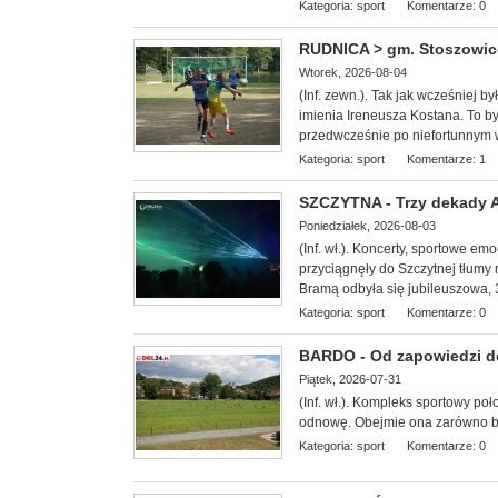
Kategoria:
sport
Komentarze: 0
RUDNICA > gm. Stoszowice 
Wtorek, 2026-08-04
(Inf. zewn.). Tak jak wcześniej b
imienia Ireneusza Kostana. To był
przedwcześnie po niefortunnym
Kategoria:
sport
Komentarze: 1
SZCZYTNA - Trzy dekady Ag
Poniedziałek, 2026-08-03
(Inf. wł.). Koncerty, sportowe e
przyciągnęły do Szczytnej tłumy 
Bramą odbyła się jubileuszowa, 3
Kategoria:
sport
Komentarze: 0
BARDO - Od zapowiedzi do 
Piątek, 2026-07-31
(Inf. wł.). Kompleks sportowy
poł
odnowę. Obejmie ona zarówno boi
Kategoria:
sport
Komentarze: 0