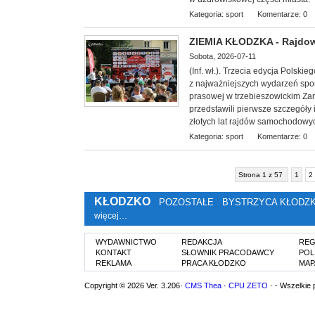
Kategoria:
sport
Komentarze: 0
ZIEMIA KŁODZKA - Rajdowe
Sobota, 2026-07-11
(Inf. wł.). Trzecia edycja Polsk
z najważniejszych wydarzeń spor
prasowej w trzebieszowickim Zam
przedstawili pierwsze szczegóły
złotych lat rajdów samochodowy
Kategoria:
sport
Komentarze: 0
Strona 1 z 57
1
2
KŁODZKO
POZOSTAŁE
BYSTRZYCA KŁODZ
więcej…
WYDAWNICTWO
REDAKCJA
REG
KONTAKT
SŁOWNIK PRACODAWCY
POL
REKLAMA
PRACA KŁODZKO
MAP
Copyright © 2026 Ver. 3.206·
CMS Thea
·
CPU ZETO
· - Wszelkie