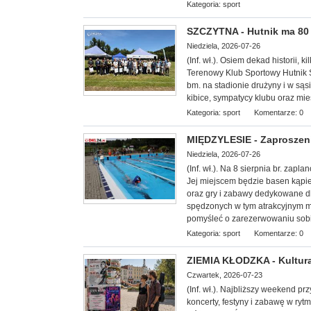
Kategoria:
sport
SZCZYTNA - Hutnik ma 80 l
Niedziela, 2026-07-26
(Inf. wł.). Osiem dekad historii, k
Terenowy Klub Sportowy Hutnik S
bm. na stadionie drużyny i w sąs
kibice, sympatycy klubu oraz mi
Kategoria:
sport
Komentarze: 0
MIĘDZYLESIE - Zaproszeni
Niedziela, 2026-07-26
(Inf. wł.). Na 8 sierp
nia br. zapla
Jej miejscem będzie basen kąpie
oraz gry i zabawy dedykowane dl
spędzonych w tym atrakcyjnym mi
pomyśleć o zarezerwowaniu sobi
Kategoria:
sport
Komentarze: 0
ZIEMIA KŁODZKA - Kultura
Czwartek, 2026-07-23
(Inf. wł.). Najbliższy weekend p
koncerty, festyny i zabawę w ryt