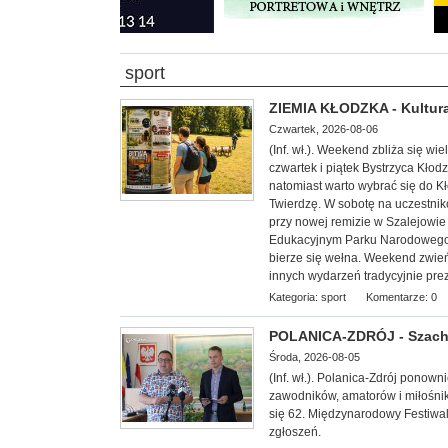
sport
ZIEMIA KŁODZKA - Kultura
Czwartek, 2026-08-06
(Inf. wł.). Weekend zbliża się w
czwartek i piątek Bystrzyca Kłod
natomiast warto wybrać się do 
Twierdzę. W sobotę na uczestnik
przy nowej remizie w Szalejowi
Edukacyjnym Parku Narodowego G
bierze się wełna. Weekend zwieńc
innych wydarzeń tradycyjnie pre
Kategoria:
sport
Komentarze: 0
POLANICA-ZDRÓJ - Szachow
Środa, 2026-08-05
(Inf. wł.). Polanica-Zdrój ponow
zawodników, amatorów i miłośnik
się 62. Międzynarodowy Festiwal
zgłoszeń.