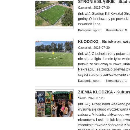
STRONIE ŚLĄSKIE - Stadi
Czwartek, 2026-07-30
(Inf. wł.). Stadion KS Kryształ 
gminy. Odbudowany po powodzi z w
czwartek lipca.
Kategoria:
sport
Komentarze: 0
KŁODZKO - Boisko ze sz
Czwartek, 2026-07-30
(Inf. wł.). Z jednej strony poja
nie spłata figla. I to nie tylko 
boisko ze sztuczną murawą, któr
Rekreacji. Też zostało zdewast
części stadionu zaryzykowano z 
Kategoria:
sport
Komentarze: 1
ZIEMIA KŁODZKA - Kultura
Środa, 2026-07-29
(Inf. wł.). Przed nami weekend 
wysuwa się długo wyczekiwana Agr
zabawy. Miłośnicy aktywnego wyp
ekranów w Laskach lub kibicowa
zabraknie również spotkania z a