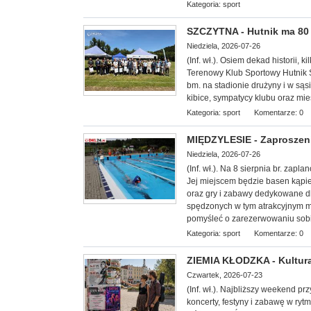
Kategoria:
sport
SZCZYTNA - Hutnik ma 80 l
Niedziela, 2026-07-26
(Inf. wł.). Osiem dekad historii, k
Terenowy Klub Sportowy Hutnik S
bm. na stadionie drużyny i w sąs
kibice, sympatycy klubu oraz mi
Kategoria:
sport
Komentarze: 0
MIĘDZYLESIE - Zaproszeni
Niedziela, 2026-07-26
(Inf. wł.). Na 8 sierp
nia br. zapla
Jej miejscem będzie basen kąpie
oraz gry i zabawy dedykowane dl
spędzonych w tym atrakcyjnym mi
pomyśleć o zarezerwowaniu sobi
Kategoria:
sport
Komentarze: 0
ZIEMIA KŁODZKA - Kultura
Czwartek, 2026-07-23
(Inf. wł.). Najbliższy weekend p
koncerty, festyny i zabawę w ryt