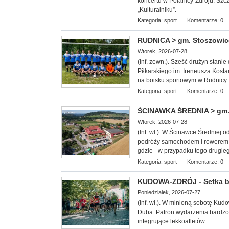
koncertu w Polanicy-Zdroju. Szc
„Kulturalniku”.
Kategoria:
sport
Komentarze: 0
RUDNICA > gm. Stoszowice -
Wtorek, 2026-07-28
(Inf. zewn.). Sześć drużyn stan
Piłkarskiego im. Ireneusza Kosta
na boisku sportowym w Rudnicy.
Kategoria:
sport
Komentarze: 0
ŚCINAWKA ŚREDNIA > gm. 
Wtorek, 2026-07-28
(Inf. wł.). W Ścinawce Średniej 
podróży samochodem i rowerem.
gdzie - w przypadku tego drugie
Kategoria:
sport
Komentarze: 0
KUDOWA-ZDRÓJ - Setka b
Poniedziałek, 2026-07-27
(Inf. wł.). W minioną
sobotę Kudow
Duba. Patron wydarzenia bardzo 
integrujące lekkoatletów.