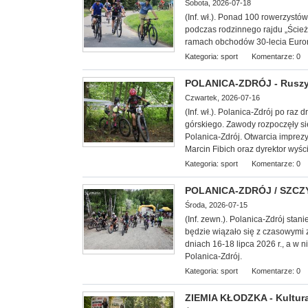
Sobota, 2026-07-18
(Inf. wł.). Ponad 100 rowerzyst
podczas rodzinnego rajdu „Ście
ramach obchodów 30-lecia Euror
Kategoria:
sport
Komentarze: 0
POLANICA-ZDRÓJ - Ruszył
Czwartek, 2026-07-16
(Inf. wł.). Polanica-Zdrój po raz
górskiego. Zawody rozpoczęły s
Polanica-Zdrój. Otwarcia imprez
Marcin Fibich oraz dyrektor wyśc
Kategoria:
sport
Komentarze: 0
POLANICA-ZDRÓJ / SZCZYT
Środa, 2026-07-15
(Inf. zewn.). Polanica-Zdrój stani
będzie wiązało się z czasowymi 
dniach 16-18 lipca 2026 r., a w 
Polanica-Zdrój.
Kategoria:
sport
Komentarze: 0
ZIEMIA KŁODZKA - Kultura