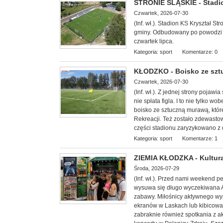
STRONIE ŚLĄSKIE - Stadi
Czwartek, 2026-07-30
(Inf. wł.). Stadion KS Kryształ 
gminy. Odbudowany po powodzi z w
czwartek lipca.
Kategoria:
sport
Komentarze: 0
KŁODZKO - Boisko ze sz
Czwartek, 2026-07-30
(Inf. wł.). Z jednej strony poja
nie spłata figla. I to nie tylko 
boisko ze sztuczną murawą, któr
Rekreacji. Też zostało zdewast
części stadionu zaryzykowano z 
Kategoria:
sport
Komentarze: 1
ZIEMIA KŁODZKA - Kultura
Środa, 2026-07-29
(Inf. wł.). Przed nami weekend 
wysuwa się długo wyczekiwana Agr
zabawy. Miłośnicy aktywnego wyp
ekranów w Laskach lub kibicowa
zabraknie również spotkania z a