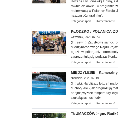
Różaną czy Ścinawkę Dolną, a d
równie ciekawie - w programie z
motoryzacją w Polanicy-Zdroju. 
naszym „Kulturalniku”.
Kategoria:
sport
Komentarze: 0
KŁODZKO / POLANICA-ZDRÓ
Czwartek, 2026-07-23
(Inf. zewn.). Zabytkowe samoch
Międzynarodowego Rajdu Pojazd
będzie współorganizatorem mety I 
zaprezentują się podczas Konkur
Kategoria:
sport
Komentarze: 0
MIĘDZYLESIE - Kameralny 
Niedziela, 2026-07-19
(Inf. wł.). Najbliższy tydzień ma
duchoty. Ale - jak prognozują met
obejmą wyższe temperatury, czyl
szukających ochłody.
Kategoria:
sport
Komentarze: 0
TŁUMACZÓW > gm. Radków -