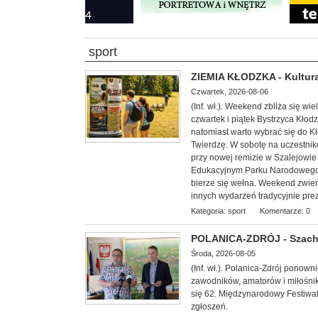
sport
ZIEMIA KŁODZKA - Kultura
Czwartek, 2026-08-06
(Inf. wł.). Weekend zbliża się w
czwartek i piątek Bystrzyca Kłod
natomiast warto wybrać się do 
Twierdzę. W sobotę na uczestnik
przy nowej remizie w Szalejowi
Edukacyjnym Parku Narodowego G
bierze się wełna. Weekend zwieńc
innych wydarzeń tradycyjnie pre
Kategoria:
sport
Komentarze: 0
POLANICA-ZDRÓJ - Szachow
Środa, 2026-08-05
(Inf. wł.). Polanica-Zdrój ponow
zawodników, amatorów i miłośnik
się 62. Międzynarodowy Festiwal
zgłoszeń.