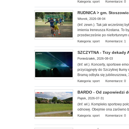
Kategoria:
sport
Komentarze: 0
RUDNICA > gm. Stoszowice 
Wtorek, 2026-08-04
(Inf. zewn.). Tak jak wcześniej b
imienia Ireneusza Kostana. To był
przedwcześnie po niefortunnym
Kategoria:
sport
Komentarze: 1
SZCZYTNA - Trzy dekady Ag
Poniedziałek, 2026-08-03
(Inf. wł.). Koncerty, sportowe e
przyciągnęły do Szczytnej tłumy 
Bramą odbyła się jubileuszowa, 3
Kategoria:
sport
Komentarze: 0
BARDO - Od zapowiedzi do 
Piątek, 2026-07-31
(Inf. wł.). Kompleks sportowy
poł
odnowę. Obejmie ona zarówno boi
Kategoria:
sport
Komentarze: 0