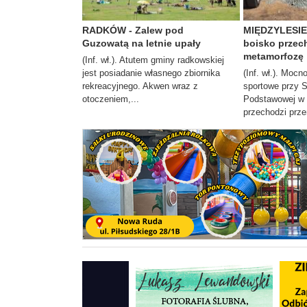
RADKÓW - Zalew pod
MIĘDZYLESIE 
Guzowatą na letnie upały
boisko przec
metamorfozę
(Inf. wł.). Atutem gminy radkowskiej
jest posiadanie własnego zbiornika
(Inf. wł.). Moc
rekreacyjnego. Akwen wraz z
sportowe przy 
otoczeniem,...
Podstawowej w 
przechodzi prze