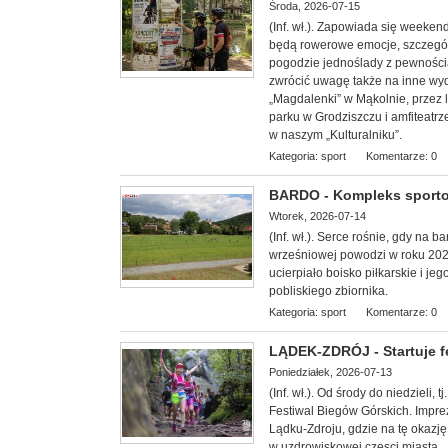
Środa, 2026-07-15
(Inf. wł.). Zapowiada się week
będą rowerowe emocje, szczególn
pogodzie jednoślady z pewnością 
zwrócić uwagę także na inne wy
„Magdalenki” w Mąkolnie, przez 
parku w Grodziszczu i amfiteatrz
w naszym „Kulturalniku”.
Kategoria:
sport
Komentarze: 0
BARDO - Kompleks sporto
Wtorek, 2026-07-14
(Inf. wł.). Serce rośnie, gdy na 
wrześniowej powodzi w roku 20
ucierpiało boisko piłkarskie i 
pobliskiego zbiornika.
Kategoria:
sport
Komentarze: 0
LĄDEK-ZDRÓJ - Startuje f
Poniedziałek, 2026-07-13
(Inf. wł.). Od środy do niedzieli,
Festiwal Biegów Górskich. Impre
Lądku-Zdroju, gdzie na tę okazję
w uzdrowiskowej częsci miasta.