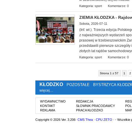
Kategoria:
sport
Komentarze: 0
ZIEMIA KŁODZKA - Rajdowe
Sobota, 2026-07-11
(Inf. wł.). Trzecia edycja Polsk
z najważniejszych wydarzeń spor
prasowej w trzebieszowickim Zam
przedstawili pierwsze szczegóły
złotych lat rajdów samochodowy
Kategoria:
sport
Komentarze: 0
Strona 1 z 57
1
2
KŁODZKO
POZOSTAŁE
BYSTRZYCA KŁODZ
więcej…
WYDAWNICTWO
REDAKCJA
REG
KONTAKT
SŁOWNIK PRACODAWCY
POL
REKLAMA
PRACA KŁODZKO
MAP
Copyright © 2026 Ver. 3.206·
CMS Thea
·
CPU ZETO
· - Wszelkie