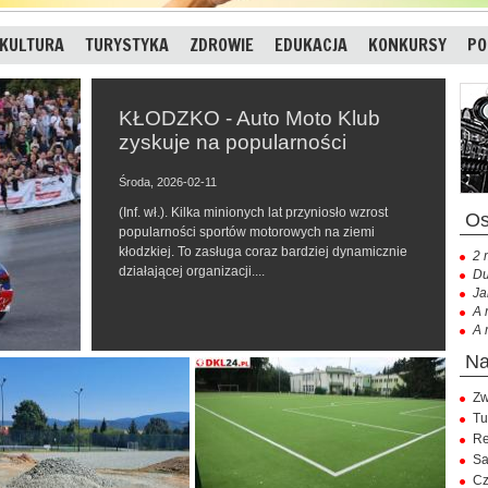
KULTURA
TURYSTYKA
ZDROWIE
EDUKACJA
KONKURSY
PO
KŁODZKO - Auto Moto Klub
zyskuje na popularności
Środa, 2026-02-11
(Inf. wł.). Kilka minionych lat przyniosło wzrost
popularności sportów motorowych na ziemi
kłodzkiej. To zasługa coraz bardziej dynamicznie
2 
działającej organizacji....
Du
Ja
A 
A 
Zw
Tu
Re
Sa
Cz