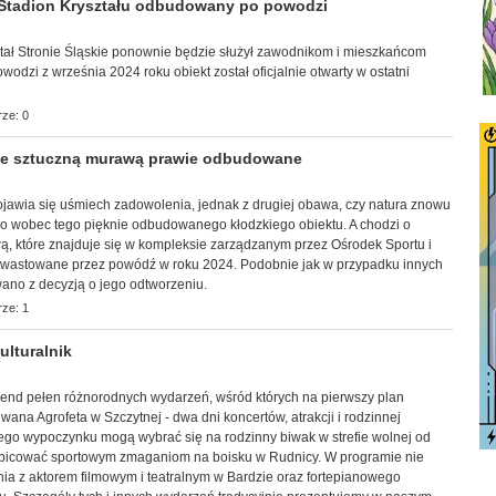
Stadion Kryształu odbudowany po powodzi
yształ Stronie Śląskie ponownie będzie służył zawodnikom i mieszkańcom
dzi z września 2024 roku obiekt został oficjalnie otwarty w ostatni
ze: 0
e sztuczną murawą prawie odbudowane
y pojawia się uśmiech zadowolenia, jednak z drugiej obawa, czy natura znowu
 tylko wobec tego pięknie odbudowanego kłodzkiego obiektu. A chodzi o
ą, które znajduje się w kompleksie zarządzanym przez Ośrodek Sportu i
dewastowane przez powódź w roku 2024. Podobnie jak w przypadku innych
ano z decyzją o jego odtworzeniu.
ze: 1
lturalnik
ekend pełen różnorodnych wydarzeń, wśród których na pierwszy plan
ana Agrofeta w Szczytnej - dwa dni koncertów, atrakcji i rodzinnej
ego wypoczynku mogą wybrać się na rodzinny biwak w strefie wolnej od
ibicować sportowym zmaganiom na boisku w Rudnicy. W programie nie
ia z aktorem filmowym i teatralnym w Bardzie oraz fortepianowego