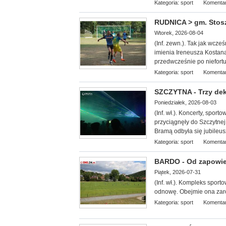
Kategoria:
sport
Komentar
RUDNICA > gm. Stoszo
Wtorek, 2026-08-04
(Inf. zewn.). Tak jak wcze
imienia Ireneusza Kostana.
przedwcześnie po niefor
Kategoria:
sport
Komentar
SZCZYTNA - Trzy dek
Poniedziałek, 2026-08-03
(Inf. wł.). Koncerty, spor
przyciągnęły do Szczytnej
Bramą odbyła się jubileus
Kategoria:
sport
Komentar
BARDO - Od zapowied
Piątek, 2026-07-31
(Inf. wł.). Kompleks sport
odnowę. Obejmie ona zarów
Kategoria:
sport
Komentar