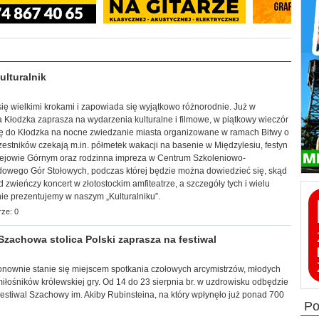
lturalnik
 się wielkimi krokami i zapowiada się wyjątkowo różnorodnie. Już w
ca Kłodzka zaprasza na wydarzenia kulturalne i filmowe, w piątkowy wieczór
ię do Kłodzka na nocne zwiedzanie miasta organizowane w ramach Bitwy o
estników czekają m.in. półmetek wakacji na basenie w Międzylesiu, festyn
lejowie Górnym oraz rodzinna impreza w Centrum Szkoleniowo-
owego Gór Stołowych, podczas której będzie można dowiedzieć się, skąd
 zwieńczy koncert w złotostockim amfiteatrze, a szczegóły tych i wielu
ie prezentujemy w naszym „Kulturalniku”.
ze: 0
achowa stolica Polski zaprasza na festiwal
j ponownie stanie się miejscem spotkania czołowych arcymistrzów, młodych
łośników królewskiej gry. Od 14 do 23 sierpnia br. w uzdrowisku odbędzie
estiwal Szachowy im. Akiby Rubinsteina, na który wpłynęło już ponad 700
p