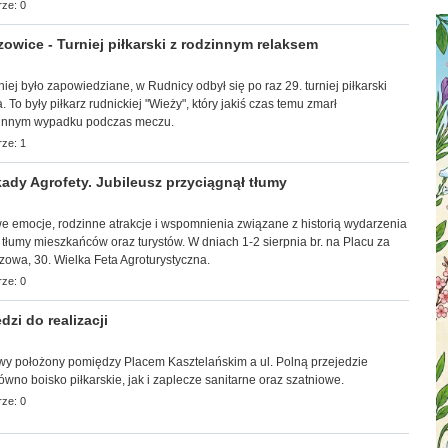
ze: 0
wice - Turniej piłkarski z rodzinnym relaksem
śniej było zapowiedziane, w Rudnicy odbył się po raz 29. turniej piłkarski
 To były piłkarz rudnickiej "Wieży", który jakiś czas temu zmarł
tunnym wypadku podczas meczu.
ze: 1
ady Agrofety. Jubileusz przyciągnął tłumy
towe emocje, rodzinne atrakcje i wspomnienia związane z historią wydarzenia
 tłumy mieszkańców oraz turystów. W dniach 1-2 sierpnia br. na Placu za
zowa, 30. Wielka Feta Agroturystyczna.
ze: 0
zi do realizacji
owy
położony pomiędzy Placem Kasztelańskim a ul. Polną przejedzie
no boisko piłkarskie, jak i zaplecze sanitarne oraz szatniowe.
ze: 0