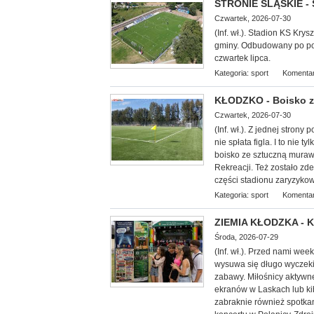
STRONIE ŚLĄSKIE - 
Czwartek, 2026-07-30
(Inf. wł.). Stadion KS Kr
gminy. Odbudowany po powo
czwartek lipca.
Kategoria:
sport
Komentar
KŁODZKO - Boisko z
Czwartek, 2026-07-30
(Inf. wł.). Z jednej stron
nie spłata figla. I to nie
boisko ze sztuczną muraw
Rekreacji. Też zostało z
części stadionu zaryzykow
Kategoria:
sport
Komentar
ZIEMIA KŁODZKA - Ku
Środa, 2026-07-29
(Inf. wł.). Przed nami we
wysuwa się długo wyczekiw
zabawy. Miłośnicy aktywn
ekranów w Laskach lub k
zabraknie również spotkan