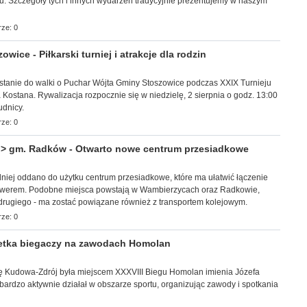
u. Szczegóły tych i innych wydarzeń tradycyjnie prezentujemy w naszym
ze: 0
ice - Piłkarski turniej i atrakcje dla rodzin
n stanie do walki o Puchar Wójta Gminy Stoszowice podczas XXIX Turnieju
a Kostana. Rywalizacja rozpocznie się w niedzielę, 2 sierpnia o godz. 13:00
dnicy.
ze: 0
 gm. Radków - Otwarto nowe centrum przesiadkowe
edniej oddano do użytku centrum przesiadkowe, które ma ułatwić łączenie
werem. Podobne miejsca powstają w Wambierzycach oraz Radkowie,
 drugiego - ma zostać powiązane również z transportem kolejowym.
ze: 0
tka biegaczy na zawodach Homolan
 Kudowa-Zdrój była miejscem XXXVIII Biegu Homolan imienia Józefa
ardzo aktywnie działał w obszarze sportu, organizując zawody i spotkania