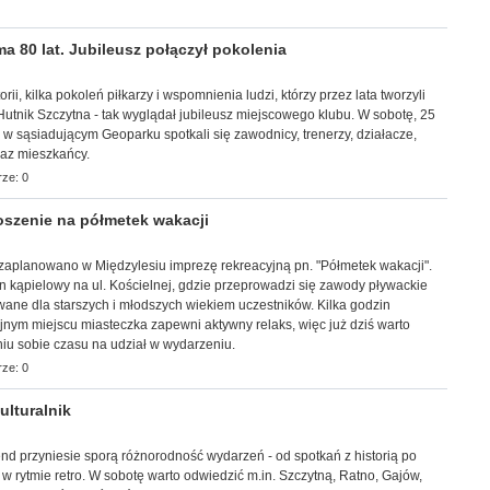
 80 lat. Jubileusz połączył pokolenia
torii, kilka pokoleń piłkarzy i wspomnienia ludzi, którzy przez lata tworzyli
utnik Szczytna - tak wyglądał jubileusz miejscowego klubu. W sobotę, 25
i w sąsiadującym Geoparku spotkali się zawodnicy, trenerzy, działacze,
raz mieszkańcy.
ze: 0
szenie na półmetek wakacji
. zaplanowano w Międzylesiu imprezę rekreacyjną pn. "Półmetek wakacji".
 kąpielowy na ul. Kościelnej, gdzie przeprowadzi się zawody pływackie
ane dla starszych i młodszych wiekiem uczestników. Kilka godzin
jnym miejscu miasteczka zapewni aktywny relaks, więc już dziś warto
u sobie czasu na udział w wydarzeniu.
ze: 0
lturalnik
kend przyniesie sporą różnorodność wydarzeń - od spotkań z historią po
 w rytmie retro. W sobotę warto odwiedzić m.in. Szczytną, Ratno, Gajów,