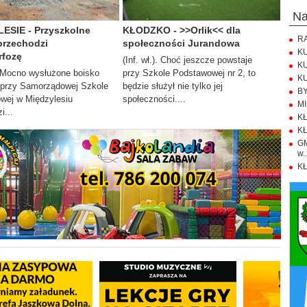
n
ESIE - Przyszkolne
KŁODZKO - >>Orlik<< dla
RA
przechodzi
społeczności Jurandowa
KU
fozę
(Inf. wł.). Choć jeszcze powstaje
KU
). Mocno wysłużone boisko
przy Szkole Podstawowej nr 2, to
KU
 przy Samorządowej Szkole
będzie służył nie tylko jej
BY
wej w Międzylesiu
społeczności....
MI
i...
KŁ
KŁ
GM
w..
KŁ