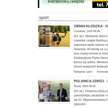
sport
ZIEMIA KŁODZKA - Ku
Czwartek, 2026-08-06
(Inf. wł.). Weekend zbliża
czwartek i piątek Bystrzy
natomiast warto wybrać s
Twierdzę. W sobotę na ucz
przy nowej remizie w Sza
Edukacyjnym Parku Narod
bierze się wełna. Weekend
innych wydarzeń tradycyjn
Kategoria:
sport
Komentar
POLANICA-ZDRÓJ - Sz
Środa, 2026-08-05
(Inf. wł.). Polanica-Zdró
zawodników, amatorów i mi
się 62. Międzynarodowy F
zgłoszeń.