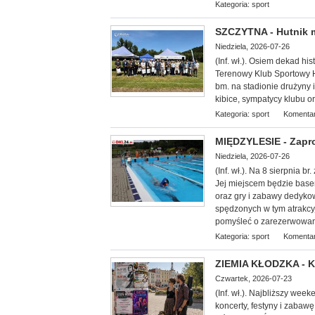
Kategoria:
sport
SZCZYTNA - Hutnik ma
Niedziela, 2026-07-26
(Inf. wł.). Osiem dekad his
Terenowy Klub Sportowy H
bm. na stadionie drużyny 
kibice, sympatycy klubu o
Kategoria:
sport
Komentar
MIĘDZYLESIE - Zapro
Niedziela, 2026-07-26
(Inf. wł.). Na 8 sierp
nia br
Jej miejscem będzie basen
oraz gry i zabawy dedykow
spędzonych w tym atrakcy
pomyśleć o zarezerwowani
Kategoria:
sport
Komentar
ZIEMIA KŁODZKA - Ku
Czwartek, 2026-07-23
(Inf. wł.). Najbliższy wee
koncerty, festyny i zabawę