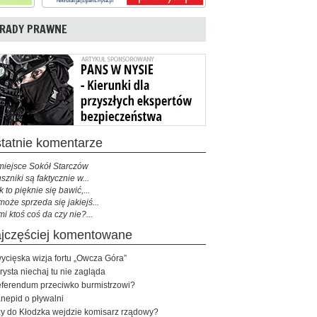
RADY PRAWNE
ostatnie komentarze
miejsce Sokół Starczów
szniki są faktycznie w...
k to pięknie się bawić,...
może sprzeda się jakiejś...
mi ktoś coś da czy nie?...
najczęściej komentowane
ycięska wizja fortu „Owcza Góra”
rysta niechaj tu nie zagląda
ferendum przeciwko burmistrzowi?
nepid o pływalni
y do Kłodzka wejdzie komisarz rządowy?