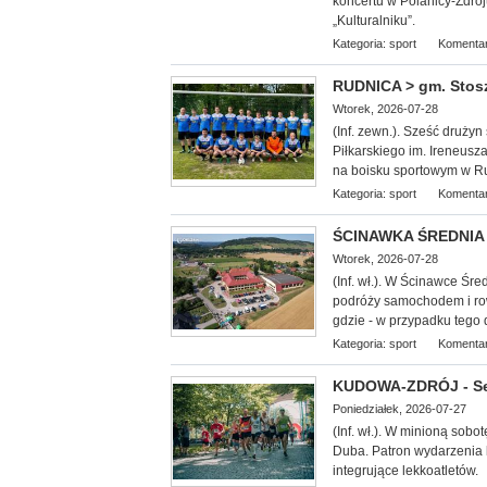
koncertu w Polanicy-Zdroj
„Kulturalniku”.
Kategoria:
sport
Komentar
RUDNICA > gm. Stoszow
Wtorek, 2026-07-28
(Inf. zewn.). Sześć druży
Piłkarskiego im. Ireneusz
na boisku sportowym w Ru
Kategoria:
sport
Komentar
ŚCINAWKA ŚREDNIA >
Wtorek, 2026-07-28
(Inf. wł.). W Ścinawce Śr
podróży samochodem i ro
gdzie - w przypadku tego
Kategoria:
sport
Komentar
KUDOWA-ZDRÓJ - Se
Poniedziałek, 2026-07-27
(Inf. wł.). W minioną
sobotę
Duba. Patron wydarzenia b
integrujące lekkoatletów.