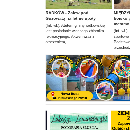
RADKÓW - Zalew pod
MIĘDZYL
Guzowatą na letnie upały
boisko 
metamor
(Inf. wł.). Atutem gminy radkowskiej
jest posiadanie własnego zbiornika
(Inf. wł.
rekreacyjnego. Akwen wraz z
sportowe
otoczeniem,...
Podstawo
przechodz