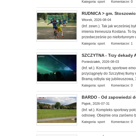
Kategoria:
sport
Komentarze: 0
RUDNICA > gm. Stoszowice 
Wtorek, 2026-08-04
(Inf. zewn.). Tak jak wcześniej b
imienia Ireneusza Kostana. To był
przedwcześnie po niefortunnym
Kategoria:
sport
Komentarze: 1
SZCZYTNA - Trzy dekady Ag
Poniedziałek, 2026-08-03
(Inf. wł.). Koncerty, sportowe e
przyciągnęły do Szczytnej tłumy 
Bramą odbyła się jubileuszowa, 3
Kategoria:
sport
Komentarze: 0
BARDO - Od zapowiedzi do 
Piątek, 2026-07-31
(Inf. wł.). Kompleks sportowy
poł
odnowę. Obejmie ona zarówno boi
Kategoria:
sport
Komentarze: 0