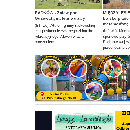
RADKÓW - Zalew pod
MIĘDZYLESIE 
Guzowatą na letnie upały
boisko przec
metamorfozę
(Inf. wł.). Atutem gminy radkowskiej
jest posiadanie własnego zbiornika
(Inf. wł.). Moc
rekreacyjnego. Akwen wraz z
sportowe przy 
otoczeniem,...
Podstawowej w 
przechodzi prze