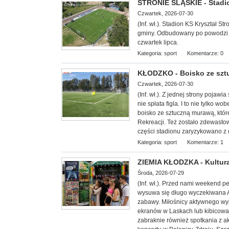
STRONIE ŚLĄSKIE - Stadi
Czwartek, 2026-07-30
(Inf. wł.). Stadion KS Kryształ 
gminy. Odbudowany po powodzi z w
czwartek lipca.
Kategoria:
sport
Komentarze: 0
KŁODZKO - Boisko ze sz
Czwartek, 2026-07-30
(Inf. wł.). Z jednej strony poja
nie spłata figla. I to nie tylko 
boisko ze sztuczną murawą, któr
Rekreacji. Też zostało zdewast
części stadionu zaryzykowano z 
Kategoria:
sport
Komentarze: 1
ZIEMIA KŁODZKA - Kultura
Środa, 2026-07-29
(Inf. wł.). Przed nami weekend 
wysuwa się długo wyczekiwana Agr
zabawy. Miłośnicy aktywnego wyp
ekranów w Laskach lub kibicowa
zabraknie również spotkania z a