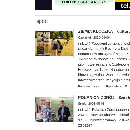
sport
ZIEMIA KŁODZKA - Kultura
Czwartek, 2026-08-06
(Inf. wł.). Weekend zbliża się w
czwartek i piątek Bystrzyca Kłod
natomiast warto wybrać się do 
Twierdzę. W sobotę na uczestnik
przy nowej remizie w Szalejowi
Edukacyjnym Parku Narodowego G
bierze się wełna. Weekend zwieńc
innych wydarzeń tradycyjnie pre
Kategoria:
sport
Komentarze: 0
POLANICA-ZDRÓJ - Szachow
Środa, 2026-08-05
(Inf. wł.). Polanica-Zdrój ponow
zawodników, amatorów i miłośnik
się 62. Międzynarodowy Festiwal
zgłoszeń.