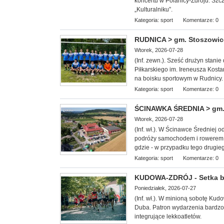
koncertu w Polanicy-Zdroju. Szc
„Kulturalniku”.
Kategoria:
sport
Komentarze: 0
RUDNICA > gm. Stoszowice -
Wtorek, 2026-07-28
(Inf. zewn.). Sześć drużyn stan
Piłkarskiego im. Ireneusza Kosta
na boisku sportowym w Rudnicy.
Kategoria:
sport
Komentarze: 0
ŚCINAWKA ŚREDNIA > gm. 
Wtorek, 2026-07-28
(Inf. wł.). W Ścinawce Średniej 
podróży samochodem i rowerem.
gdzie - w przypadku tego drugie
Kategoria:
sport
Komentarze: 0
KUDOWA-ZDRÓJ - Setka b
Poniedziałek, 2026-07-27
(Inf. wł.). W minioną
sobotę Kudow
Duba. Patron wydarzenia bardzo 
integrujące lekkoatletów.