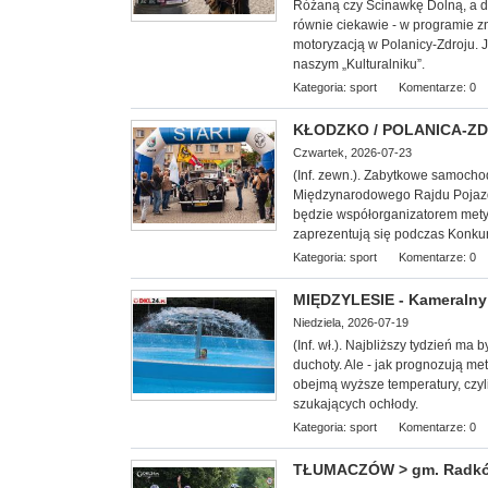
Różaną czy Ścinawkę Dolną, a d
równie ciekawie - w programie z
motoryzacją w Polanicy-Zdroju. 
naszym „Kulturalniku”.
Kategoria:
sport
Komentarze: 0
KŁODZKO / POLANICA-ZDRÓ
Czwartek, 2026-07-23
(Inf. zewn.). Zabytkowe samoch
Międzynarodowego Rajdu Pojazd
będzie współorganizatorem mety I 
zaprezentują się podczas Konkur
Kategoria:
sport
Komentarze: 0
MIĘDZYLESIE - Kameralny 
Niedziela, 2026-07-19
(Inf. wł.). Najbliższy tydzień ma
duchoty. Ale - jak prognozują met
obejmą wyższe temperatury, czyl
szukających ochłody.
Kategoria:
sport
Komentarze: 0
TŁUMACZÓW > gm. Radków -