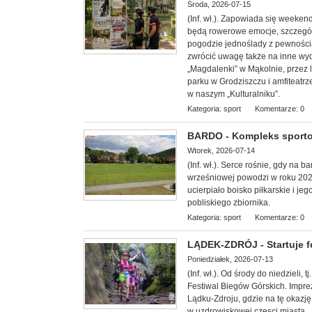
Środa, 2026-07-15
(Inf. wł.). Zapowiada się week
będą rowerowe emocje, szczególn
pogodzie jednoślady z pewnością 
zwrócić uwagę także na inne wy
„Magdalenki” w Mąkolnie, przez 
parku w Grodziszczu i amfiteatrz
w naszym „Kulturalniku”.
Kategoria:
sport
Komentarze: 0
BARDO - Kompleks sporto
Wtorek, 2026-07-14
(Inf. wł.). Serce rośnie, gdy na 
wrześniowej powodzi w roku 20
ucierpiało boisko piłkarskie i 
pobliskiego zbiornika.
Kategoria:
sport
Komentarze: 0
LĄDEK-ZDRÓJ - Startuje f
Poniedziałek, 2026-07-13
(Inf. wł.). Od środy do niedzieli,
Festiwal Biegów Górskich. Impre
Lądku-Zdroju, gdzie na tę okazję
w uzdrowiskowej częsci miasta.