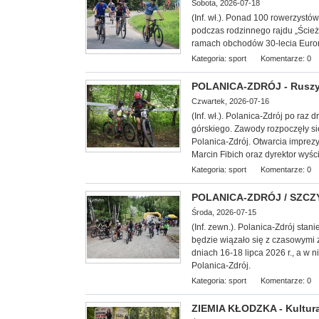
Sobota, 2026-07-18
(Inf. wł.). Ponad 100 rowerzyst
podczas rodzinnego rajdu „Ście
ramach obchodów 30-lecia Euror
Kategoria:
sport
Komentarze: 0
POLANICA-ZDRÓJ - Ruszył
Czwartek, 2026-07-16
(Inf. wł.). Polanica-Zdrój po raz
górskiego. Zawody rozpoczęły s
Polanica-Zdrój. Otwarcia imprez
Marcin Fibich oraz dyrektor wyśc
Kategoria:
sport
Komentarze: 0
POLANICA-ZDRÓJ / SZCZYT
Środa, 2026-07-15
(Inf. zewn.). Polanica-Zdrój stani
będzie wiązało się z czasowymi 
dniach 16-18 lipca 2026 r., a w 
Polanica-Zdrój.
Kategoria:
sport
Komentarze: 0
ZIEMIA KŁODZKA - Kultura