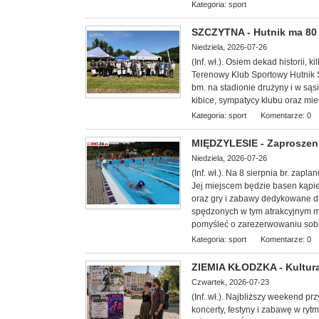
Kategoria:
sport
SZCZYTNA - Hutnik ma 80 l
Niedziela, 2026-07-26
(Inf. wł.). Osiem dekad historii, k
Terenowy Klub Sportowy Hutnik S
bm. na stadionie drużyny i w sąs
kibice, sympatycy klubu oraz mi
Kategoria:
sport
Komentarze: 0
MIĘDZYLESIE - Zaproszeni
Niedziela, 2026-07-26
(Inf. wł.). Na 8 sierp
nia br. zapla
Jej miejscem będzie basen kąpie
oraz gry i zabawy dedykowane dl
spędzonych w tym atrakcyjnym mi
pomyśleć o zarezerwowaniu sobi
Kategoria:
sport
Komentarze: 0
ZIEMIA KŁODZKA - Kultura
Czwartek, 2026-07-23
(Inf. wł.). Najbliższy weekend p
koncerty, festyny i zabawę w ryt