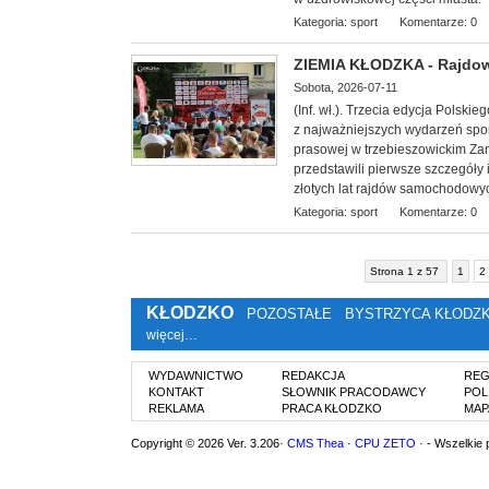
Kategoria:
sport
Komentarze: 0
ZIEMIA KŁODZKA - Rajdowe
Sobota, 2026-07-11
(Inf. wł.). Trzecia edycja Polsk
z najważniejszych wydarzeń spor
prasowej w trzebieszowickim Zam
przedstawili pierwsze szczegóły
złotych lat rajdów samochodowy
Kategoria:
sport
Komentarze: 0
Strona 1 z 57
1
2
KŁODZKO
POZOSTAŁE
BYSTRZYCA KŁODZ
więcej…
WYDAWNICTWO
REDAKCJA
REG
KONTAKT
SŁOWNIK PRACODAWCY
POL
REKLAMA
PRACA KŁODZKO
MAP
Copyright © 2026 Ver. 3.206·
CMS Thea
·
CPU ZETO
· - Wszelkie