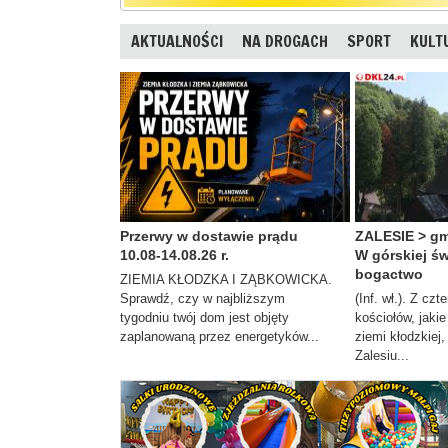
AKTUALNOŚCI
NA DROGACH
SPORT
KULT
Przerwy w dostawie prądu
ZALESIE > gm.
10.08-14.08.26 r.
W górskiej ś
bogactwo
ZIEMIA KŁODZKA I ZĄBKOWICKA.
Sprawdź, czy w najbliższym
(Inf. wł.). Z cz
tygodniu twój dom jest objęty
kościołów, jaki
zaplanowaną przez energetyków...
ziemi kłodzkiej,
Zalesiu...