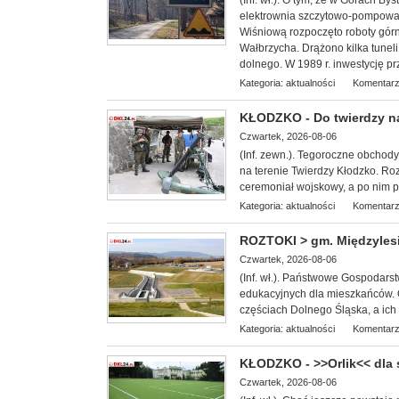
(Inf. wł.). O tym, że w Górach B
elektrownia szczytowo-pompowa 
Wiśniową rozpoczęto roboty górn
Wałbrzycha. Drążono kilka tunel
dolnego. W 1989 r. inwestycję pr
Kategoria:
aktualności
Komentarz
KŁODZKO - Do twierdzy n
Czwartek, 2026-08-06
(Inf. zewn.). T
egoroczne obchody 
na terenie Twierdzy Kłodzko. Roz
ceremoniał wojskowy, a po nim pi
Kategoria:
aktualności
Komentarz
ROZTOKI > gm. Międzylesi
Czwartek, 2026-08-06
(Inf. wł.). Państwowe Gospodars
edukacyjnych dla miesz
kańców. 
częściach Dolnego Śląska, a ich c
Kategoria:
aktualności
Komentarz
KŁODZKO - >>Orlik<< dla
Czwartek, 2026-08-06