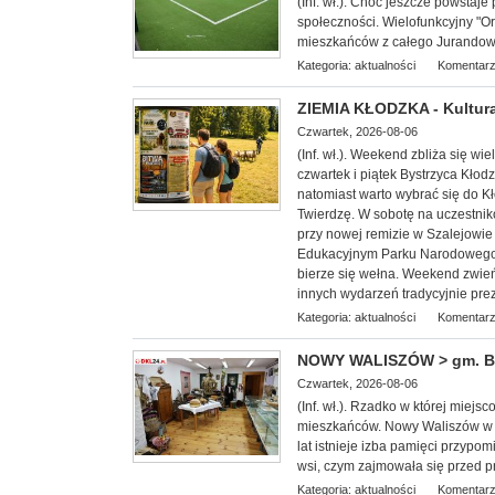
(Inf. wł.). Choć jeszcze powstaje 
społeczności. Wielofunkcyjny "Or
mieszkańców z całego Jurandowa,
Kategoria:
aktualności
Komentarz
ZIEMIA KŁODZKA - Kultura
Czwartek, 2026-08-06
(Inf. wł.). Weekend zbliża się w
czwartek i piątek Bystrzyca Kłod
natomiast warto wybrać się do 
Twierdzę. W sobotę na uczestnik
przy nowej remizie w Szalejowi
Edukacyjnym Parku Narodowego G
bierze się wełna. Weekend zwieńc
innych wydarzeń tradycyjnie pre
Kategoria:
aktualności
Komentarz
NOWY WALISZÓW > gm. Byst
Czwartek, 2026-08-06
(Inf. wł.). Rzadko w której miej
mieszkańców. Nowy Waliszów w 
lat istnieje izba pamięci przypom
wsi, czym zajmowała się przed p
Kategoria:
aktualności
Komentarz