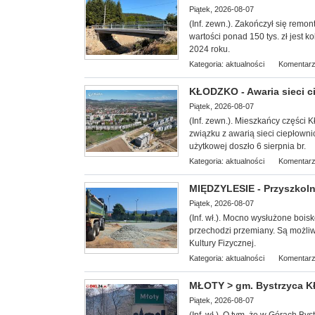
Piątek, 2026-08-07
(Inf. zewn.). Zakończył się remo
wartości ponad 150 tys. zł jest
2024 roku.
Kategoria:
aktualności
Komentarz
KŁODZKO - Awaria sieci c
Piątek, 2026-08-07
(Inf. zewn.). Mieszkańcy części 
związku z awarią sieci ciepłowni
użytkowej doszło 6 sierpnia br.
Kategoria:
aktualności
Komentarz
MIĘDZYLESIE - Przyszkoln
Piątek, 2026-08-07
(Inf. wł.). Mocn
o wysłużone bois
przechodzi przemiany. Są możl
Kultury Fizycznej.
Kategoria:
aktualności
Komentarz
MŁOTY > gm. Bystrzyca Kł
Piątek, 2026-08-07