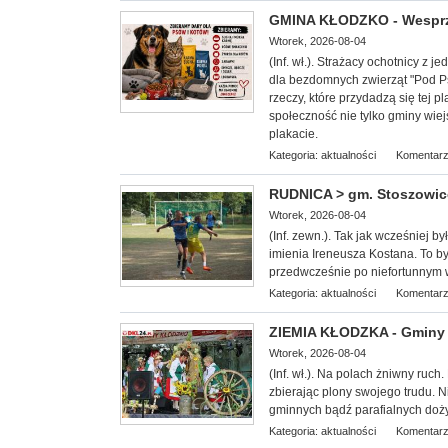
GMINA KŁODZKO - Wesprzy
Wtorek, 2026-08-04
(Inf. wł.). Strażacy ochotnicy z
dla bezdomnych zwierząt "
Pod Ps
rzeczy, które przydadzą się tej
społeczność nie tylko gminy wiej
plakacie.
Kategoria:
aktualności
Komentarz
RUDNICA > gm. Stoszowice 
Wtorek, 2026-08-04
(Inf. zewn.). Tak jak wcześniej b
imienia Ireneusza Kostana. To był
przedwcześnie po niefortunnym
Kategoria:
aktualności
Komentarz
ZIEMIA KŁODZKA - Gminy 
Wtorek, 2026-08-04
(Inf. wł.). Na
polach żniwny ruch. 
zbierając plony swojego trudu. 
gminnych bądź parafialnych doż
Kategoria:
aktualności
Komentarz