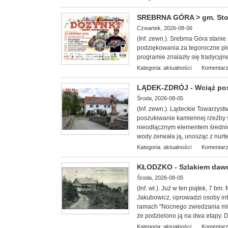
SREBRNA GÓRA > gm. Stosz
Czwartek, 2026-08-06
(Inf. zewn.). Srebrna Góra stan
podziękowania za tegoroczne plo
programie znalazły się tradycyjn
Kategoria:
aktualności
Komentarz
LĄDEK-ZDRÓJ - Wciąż po
Środa, 2026-08-05
(Inf. zewn.). Lądeckie Towarzy
st
poszukiwanie kamiennej rzeźby 
nieodłącznym elementem średni
wody zerwała ją, unosząc z nurtem
Kategoria:
aktualności
Komentarz
KŁODZKO - Szlakiem dawn
Środa, 2026-08-05
(Inf. wł.
). Już w ten piątek, 7 bm
Jakubowicz, oprowadzi osoby int
ramach "Nocnego zwiedzania mias
że podzielono ją na dwa etapy. D
Kategoria:
aktualności
Komentarz