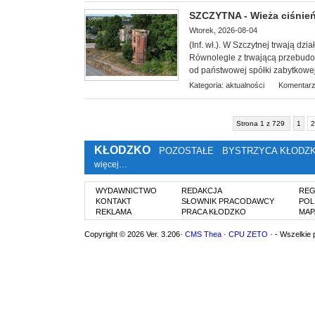
SZCZYTNA - Wieża ciśnień 
Wtorek, 2026-08-04
(Inf. wł.). W Szczytnej trwają dz
Równolegle z trwającą przebudow
od państwowej spółki zabytkowej 
Kategoria:
aktualności
Komentarz
Strona 1 z 729
1
2
KŁODZKO
POZOSTAŁE
BYSTRZYCA KŁODZ
więcej…
WYDAWNICTWO
REDAKCJA
REG
KONTAKT
SŁOWNIK PRACODAWCY
POL
REKLAMA
PRACA KŁODZKO
MAP
Copyright © 2026 Ver. 3.206·
CMS Thea
·
CPU ZETO
· - Wszelkie