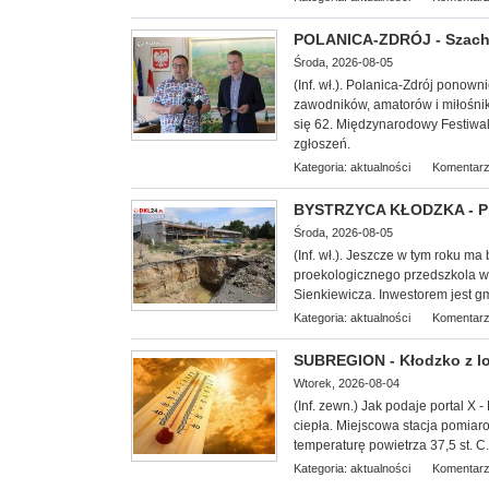
POLANICA-ZDRÓJ - Szachow
Środa, 2026-08-05
(Inf. wł.). Polanica-Zdrój ponow
zawodników, amatorów i miłośnik
się 62. Międzynarodowy Festiwal
zgłoszeń.
Kategoria:
aktualności
Komentarz
BYSTRZYCA KŁODZKA - Pro
Środa, 2026-08-05
(Inf. wł.). Jeszcze w tym roku ma
proekologicznego przedszkola w B
Sienkiewicza. Inwestorem jest gm
Kategoria:
aktualności
Komentarz
SUBREGION - Kłodzko z lok
Wtorek, 2026-08-04
(Inf. zewn.) Jak podaje portal X -
ciepła. Miejscowa stacja pomiar
temperaturę powietrza 37,5 st. C.
Kategoria:
aktualności
Komentarz