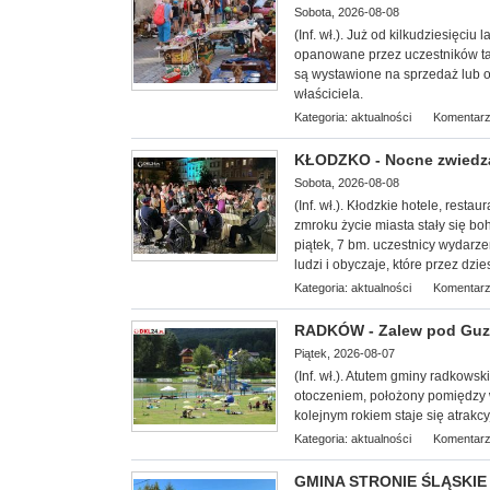
Sobota, 2026-08-08
(Inf. wł.). Już od kilkudziesięciu
opanowane przez uczestników tar
są wystawione na sprzedaż lub 
właściciela.
Kategoria:
aktualności
Komentarz
KŁODZKO - Nocne zwiedzan
Sobota, 2026-08-08
(Inf. wł.). Kłodzkie hotele, restaur
zmroku życie miasta stały się b
piątek, 7 bm. uczestnicy wydarze
ludzi i obyczaje, które przez dzi
Kategoria:
aktualności
Komentarz
RADKÓW - Zalew pod Guzo
Piątek, 2026-08-07
(Inf. wł.). Atutem gminy radkows
otoczeniem, położony pomiędzy
kolejnym rokiem staje się atrakcy
Kategoria:
aktualności
Komentarz
GMINA STRONIE ŚLĄSKIE -