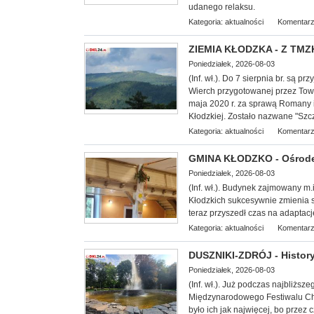
udanego relaksu.
Kategoria:
aktualności
Komentarz
ZIEMIA KŁODZKA - Z TMZK
Poniedziałek, 2026-08-03
(Inf. wł.). Do 7 sierpnia br. są
Wierch przygotowanej przez Tow
maja 2020 r. za sprawą Romany 
Kłodzkiej. Zostało nazwane "Szc
Kategoria:
aktualności
Komentarz
GMINA KŁODZKO - Ośrodek
Poniedziałek, 2026-08-03
(Inf. wł.). Budynek zajmowany m.
Kłodzkich su
kcesywnie zmienia s
teraz przyszedł czas na adapta
Kategoria:
aktualności
Komentarz
DUSZNIKI-ZDRÓJ - History
Poniedziałek, 2026-08-03
(Inf. wł.). Już podczas najbliż
Międzynarodowego Festiwalu Cho
było ich jak najwięcej, bo przez