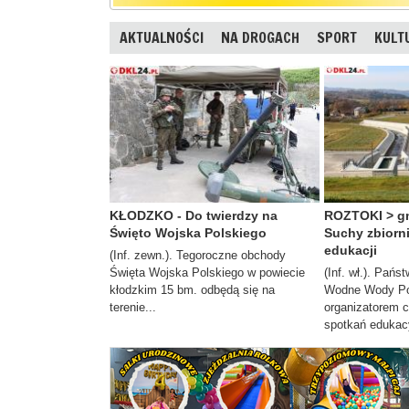
AKTUALNOŚCI
NA DROGACH
SPORT
KULT
KŁODZKO - Do twierdzy na
ROZTOKI > gm
Święto Wojska Polskiego
Suchy zbiorn
edukacji
(Inf. zewn.). Tegoroczne obchody
Święta Wojska Polskiego w powiecie
(Inf. wł.). Pań
kłodzkim 15 bm. odbędą się na
Wodne Wody Pol
terenie...
organizatorem c
spotkań edukacy