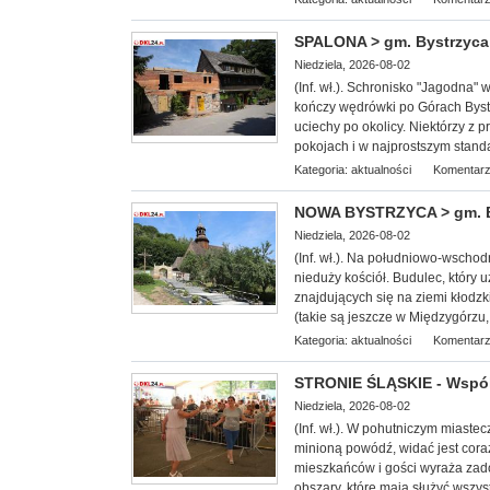
SPALONA > gm. Bystrzyca 
Niedziela, 2026-08-02
(Inf. wł.
). Schronisko "Jagodna" w
kończy wędrówki po Górach Bystr
uciechy po okolicy. Niektórzy z
pokojach i w najprostszym standa
Kategoria:
aktualności
Komentarz
NOWA BYSTRZYCA > gm. BY
Niedziela, 2026-08-02
(Inf.
wł.). Na południowo-wschodn
nieduży kościół. Budulec, który 
znajdujących się na ziemi kłodzk
(takie są jeszcze w Międzygórzu,
Kategoria:
aktualności
Komentarz
STRONIE ŚLĄSKIE - Wspól
Niedziela, 2026-08-02
(Inf. wł.). W pohutniczym miast
minioną powódź, widać jest cora
mieszkańców i gości wyraża zado
obszary, które mają służyć wszys