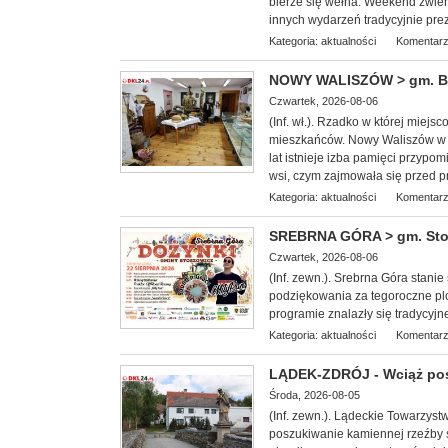
bierze się wełna. Weekend zwieńc
innych wydarzeń tradycyjnie pre
Kategoria:
aktualności
Komentarz
NOWY WALISZÓW > gm. Byst
Czwartek, 2026-08-06
(Inf. wł.). Rzadko w której miej
mieszkańców. Nowy Waliszów w 
lat istnieje izba pamięci przypom
wsi, czym zajmowała się przed p
Kategoria:
aktualności
Komentarz
SREBRNA GÓRA > gm. Stosz
Czwartek, 2026-08-06
(Inf. zewn.). Srebrna Góra stan
podziękowania za tegoroczne plo
programie znalazły się tradycyjn
Kategoria:
aktualności
Komentarz
LĄDEK-ZDRÓJ - Wciąż po
Środa, 2026-08-05
(Inf. zewn.). Lądeckie Towarzy
st
poszukiwanie kamiennej rzeźby 