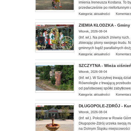
imienia Ireneusza Kostana. To był
przedwcześnie po niefortunnym
Kategoria:
aktualności
Komentarz
ZIEMIA KŁODZKA - Gminy 
Wtorek, 2026-08-04
(Inf. wł.). Na
polach żniwny ruch. 
zbierając plony swojego trudu. 
gminnych bądź parafialnych doż
Kategoria:
aktualności
Komentarz
SZCZYTNA - Wieża ciśnień 
Wtorek, 2026-08-04
(Inf. wł.). W Szczytnej trwają dz
Równolegle z trwającą przebudow
od państwowej spółki zabytkowej 
Kategoria:
aktualności
Komentarz
DŁUGOPOLE-ZDRÓJ - Kuror
Wtorek, 2026-08-04
(Inf. wł.). Położone w Rowie Gór
Długopole-Zdrój urzeka swoją ma
na Dolnym Śląsku miejscowości u