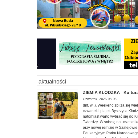
aktualności
ZIEMIA KŁODZKA - Kultura
Czwartek, 2026-08-06
(Inf. wł.). Weekend zbliża się w
czwartek i piątek Bystrzyca Kłod
natomiast warto wybrać się do 
Twierdzę. W sobotę na uczestnik
przy nowej remizie w Szalejowi
Edukacyjnym Parku Narodowego G