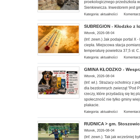
proekologicznego przedszkola w B
Sienkiewicza. Inwestorem jest gm
Kategoria:
aktualności
Komentarz
SUBREGION - Kłodzko z lok
Wtorek, 2026-08-04
(Inf. zewn.) Jak podaje portal X -
ciepła. Miejscowa stacja pomiar
temperaturę powietrza 37,5 st. C.
Kategoria:
aktualności
Komentarz
GMINA KŁODZKO - Wesprzy
Wtorek, 2026-08-04
(Inf. wł.). Strażacy ochotnicy z
dla bezdomnych zwierząt "
Pod Ps
rzeczy, które przydadzą się tej
społeczność nie tylko gminy wiej
plakacie.
Kategoria:
aktualności
Komentarz
RUDNICA > gm. Stoszowice 
Wtorek, 2026-08-04
(Inf. zewn.). Tak jak wcześniej b