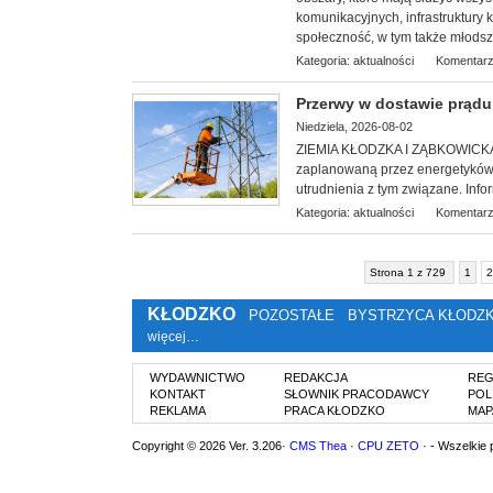
komunikacyjnych, infrastruktury 
społeczność, w tym także młodsz
Kategoria:
aktualności
Komentarz
Przerwy w dostawie prądu 3
Niedziela, 2026-08-02
ZIEMIA KŁODZKA I ZĄBKOWICKA. S
zaplanowaną przez energetyków 
utrudnienia z tym związane. Info
Kategoria:
aktualności
Komentarz
Strona 1 z 729
1
2
KŁODZKO
POZOSTAŁE
BYSTRZYCA KŁODZ
więcej…
WYDAWNICTWO
REDAKCJA
REG
KONTAKT
SŁOWNIK PRACODAWCY
POL
REKLAMA
PRACA KŁODZKO
MAP
Copyright © 2026 Ver. 3.206·
CMS Thea
·
CPU ZETO
· - Wszelkie