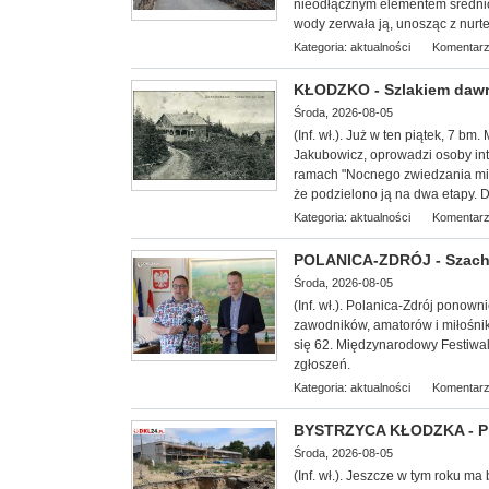
nieodłącznym elementem średni
wody zerwała ją, unosząc z nurtem
Kategoria:
aktualności
Komentarz
KŁODZKO - Szlakiem dawn
Środa, 2026-08-05
(Inf. wł.
). Już w ten piątek, 7 bm
Jakubowicz, oprowadzi osoby int
ramach "Nocnego zwiedzania mias
że podzielono ją na dwa etapy. D
Kategoria:
aktualności
Komentarz
POLANICA-ZDRÓJ - Szachow
Środa, 2026-08-05
(Inf. wł.). Polanica-Zdrój ponow
zawodników, amatorów i miłośnik
się 62. Międzynarodowy Festiwal
zgłoszeń.
Kategoria:
aktualności
Komentarz
BYSTRZYCA KŁODZKA - Pro
Środa, 2026-08-05
(Inf. wł.). Jeszcze w tym roku ma