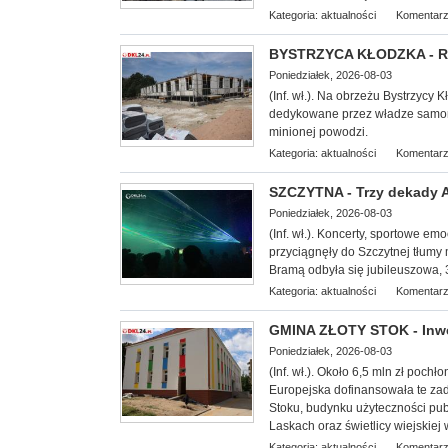
Kategoria:
aktualności
Komentarz
BYSTRZYCA KŁODZKA - Ro
Poniedziałek, 2026-08-03
(In
f. wł.). Na obrzeżu Bystrzycy 
dedykowane przez władze samorzą
minionej powodzi.
Kategoria:
aktualności
Komentarz
SZCZYTNA - Trzy dekady Ag
Poniedziałek, 2026-08-03
(Inf. wł.). Koncerty, sportowe e
przyciągnęły do Szczytnej tłumy 
Bramą odbyła się jubileuszowa, 3
Kategoria:
aktualności
Komentarz
GMINA ZŁOTY STOK - Inwe
Poniedziałek, 2026-08-03
(Inf. wł.).
Około 6,5 mln zł pochł
Europejska dofinansowała te zad
Stoku, budynku użyteczności publi
Laskach oraz świetlicy wiejskiej
Kategoria:
aktualności
Komentarz