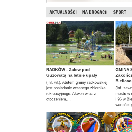
AKTUALNOŚCI
NA DROGACH
SPORT
RADKÓW - Zalew pod
GMINA 
Guzowatą na letnie upały
Zakończ
Bielicac
(Inf. wł.). Atutem gminy radkowskiej
jest posiadanie własnego zbiornika
(Inf. zew
rekreacyjnego. Akwen wraz z
mostu w 
otoczeniem,...
i 96 w Bi
wartości 