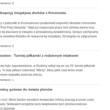
mentarze: 0
sprzyj inicjatywę druhów z Krosnowic
tnicy z jednostki w Krosnowicach postanowili wspomóc kłodzkie schronisko
"
Pod Psią Gwiazdą". Stąd już rozpoczęta przez nich zbiórka karmy oraz
się tej placówce w związku z prowadzoną działalnością. Gorąco zachęcamy
ny wiejskiej Kłodzko do wsparcia tej inicjatywy. Szczegóły na załączonym
mentarze: 0
wice - Turniej piłkarski z rodzinnym relaksem
śniej było zapowiedziane, w Rudnicy odbył się po raz 29. turniej piłkarski
 To były piłkarz rudnickiej "Wieży", który jakiś czas temu zmarł
tunnym wypadku podczas meczu.
mentarze: 1
miny gotowe do święta plonów
 ruch. Mimo bardzo wysokich temperatur rolnicy pracują w pocie czoła,
trudu. Niebawem przyjdzie pora świętowania tych plonów podczas
ch dożynek.