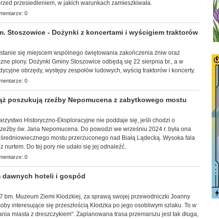
przed przesiedleniem, w jakich warunkach zamieszkiwała.
mentarze: 0
Stoszowice - Dożynki z koncertami i wyścigiem traktorów
a stanie się miejscem wspólnego świętowania zakończenia żniw oraz
zne plony. Dożynki Gminy Stoszowice odbędą się 22 sierpnia br., a w
adycyjne obrzędy, występy zespołów ludowych, wyścig traktorów i koncerty.
mentarze: 0
ż poszukują rzeźby Nepomucena z zabytkowego mostu
arzy
stwo Historyczno-Eksploracyjne nie poddaje się, jeśli chodzi o
rzeźby św. Jana Nepomucena. Do powodzi we wrześniu 2024 r. była ona
średniowiecznego mostu przerzuconego nad Białą Lądecką. Wysoka fala
 nurtem. Do tej pory nie udało się jej odnaleźć.
mentarze: 0
 dawnych hoteli i gospód
k, 7 bm. Muzeum Ziemi Kłodzkiej, za sprawą swojej przewodniczki Joanny
by interesujące się przeszłością Kłodzka po jego osobliwym szlaku. To w
ia miasta z dreszczykiem". Zaplanowana trasa przemarszu jest tak długa,