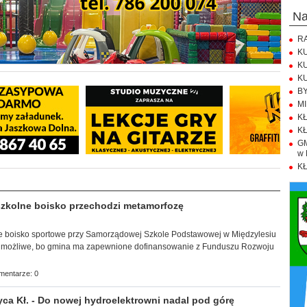
n
RA
KU
KU
KU
BY
MI
KŁ
KŁ
GM
w 
KŁ
zkolne boisko przechodzi metamorfozę
e boisko sportowe przy Samorządowej Szkole Podstawowej w Międzylesiu
ą możliwe, bo gmina ma zapewnione dofinansowanie z Funduszu Rozwoju
mentarze: 0
ca Kł. - Do nowej hydroelektrowni nadal pod górę