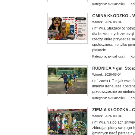
Kategoria:
aktualności
Ko
GMINA KŁODZKO - We
Wtorek, 2026-08-04
(Inf. wł.). Strażacy ocho
dla bezdomnych zwierząt 
rzeczy, które przydadzą 
społeczność nie tylko gmi
plakacie.
Kategoria:
aktualności
Ko
RUDNICA > gm. Stoszo
Wtorek, 2026-08-04
(Inf. zewn.). Tak jak wcze
imienia Ireneusza Kostana.
przedwcześnie po niefor
Kategoria:
aktualności
Ko
ZIEMIA KŁODZKA - G
Wtorek, 2026-08-04
(Inf. wł.). Na
polach żniwny
zbierając plony swojego 
gminnych bądź parafialny