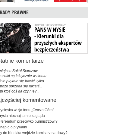
RADY PRAWNE
ostatnie komentarze
miejsce Sokół Starczów
szniki są faktycznie w cieniu...
k to pięknie się bawić, tylko...
może sprzeda się jakiejś...
mi ktoś coś da czy nie?...
najczęściej komentowane
ycięska wizja fortu „Owcza Góra”
rysta niechaj tu nie zagląda
ferendum przeciwko burmistrzowi?
nepid o pływalni
y do Kłodzka wejdzie komisarz rządowy?