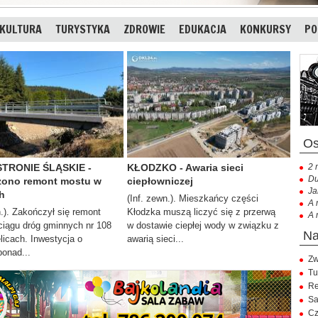
KULTURA
TURYSTYKA
ZDROWIE
EDUKACJA
KONKURSY
PO
STRONIE ŚLĄSKIE -
KŁODZKO - Awaria sieci
2 
Du
ono remont mostu w
ciepłowniczej
Ja
h
(Inf. zewn.). Mieszkańcy części
A 
n.). Zakończył się remont
Kłodzka muszą liczyć się z przerwą
A 
ciągu dróg gminnych nr 108
w dostawie ciepłej wody w związku z
elicach. Inwestycja o
awarią sieci...
ponad...
Zw
Tu
Re
Sa
Cz