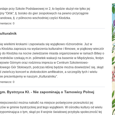
wstaje przy Szkole Podstawowej nr 2, to będzie służył nie tylko jej
jny "Orlik", tj. boisko do gier zespołowych na pewno przyciągnie
andowa, tj. z północno-wschodniej części Kłodzka.
mentarze: 0
lturalnik
 się wielkimi krokami i zapowiada się wyjątkowo różnorodnie. Już w
ca Kłodzka zaprasza na wydarzenia kulturalne i filmowe, w piątkowy wieczór
ię do Kłodzka na nocne zwiedzanie miasta organizowane w ramach Bitwy o
estników czekają m.in. półmetek wakacji na basenie w Międzylesiu, festyn
lejowie Górnym oraz rodzinna impreza w Centrum Szkoleniowo-
owego Gór Stołowych, podczas której będzie można dowiedzieć się, skąd
 zwieńczy koncert w złotostockim amfiteatrze, a szczegóły tych i wielu
ie prezentujemy w naszym „Kulturalniku”.
mentarze: 0
 Bystrzyca Kł. - Nie zapominają o Tarnowicy Polnej
j miejscowości można natrafić na miejsce poświęcone przeszłości jej
zów w gminie bystr
zyckiej jest tego wyjątkiem. W ośrodku kultury od wielu
przypominająca o tym, skąd po II wojnie światowej przybyła społeczność tej