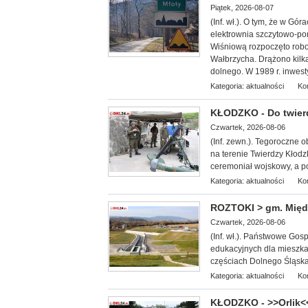
Piątek, 2026-08-07
(Inf. wł.). O tym, że w G
elektrownia szczytowo-po
Wiśniową rozpoczęto robo
Wałbrzycha. Drążono kilka
dolnego. W 1989 r. inwest
Kategoria:
aktualności
Ko
KŁODZKO - Do twier
Czwartek, 2026-08-06
(Inf. zewn.). T
egoroczne ob
na terenie Twierdzy Kłodz
ceremoniał wojskowy, a po
Kategoria:
aktualności
Ko
ROZTOKI > gm. Międz
Czwartek, 2026-08-06
(Inf. wł.). Państwowe Go
edukacyjnych dla miesz
ka
częściach Dolnego Śląska, 
Kategoria:
aktualności
Ko
KŁODZKO - >>Orlik<