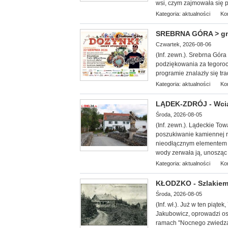
wsi, czym zajmowała się 
Kategoria:
aktualności
Ko
SREBRNA GÓRA > gm. 
Czwartek, 2026-08-06
(Inf. zewn.). Srebrna Gór
podziękowania za tegoroc
programie znalazły się tr
Kategoria:
aktualności
Ko
LĄDEK-ZDRÓJ - Wcią
Środa, 2026-08-05
(Inf. zewn.). Lądeckie Tow
poszukiwanie kamiennej 
nieodłącznym elementem 
wody zerwała ją, unosząc z
Kategoria:
aktualności
Ko
KŁODZKO - Szlakiem
Środa, 2026-08-05
(Inf. wł.
). Już w ten piąte
Jakubowicz, oprowadzi oso
ramach "Nocnego zwiedzan