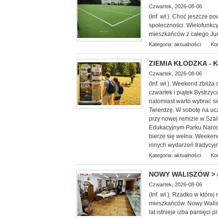
Czwartek, 2026-08-06
(Inf. wł.). Choć jeszcze po
społeczności. Wielofunkcy
mieszkańców z całego Jur
Kategoria:
aktualności
Ko
ZIEMIA KŁODZKA - Ku
Czwartek, 2026-08-06
(Inf. wł.). Weekend zbliża
czwartek i piątek Bystrzy
natomiast warto wybrać s
Twierdzę. W sobotę na ucz
przy nowej remizie w Sza
Edukacyjnym Parku Narod
bierze się wełna. Weekend
innych wydarzeń tradycyjn
Kategoria:
aktualności
Ko
NOWY WALISZÓW > gm.
Czwartek, 2026-08-06
(Inf. wł.). Rzadko w które
mieszkańców. Nowy Walis
lat istnieje izba pamięci 