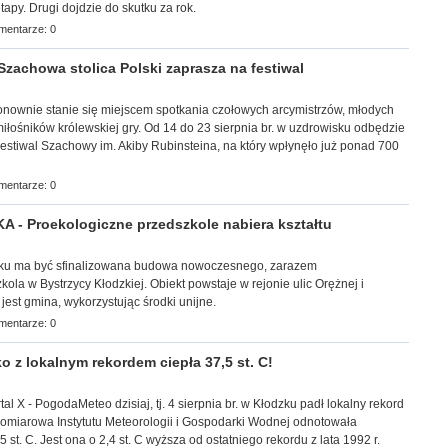
apy. Drugi dojdzie do skutku za rok.
mentarze: 0
achowa stolica Polski zaprasza na festiwal
j ponownie stanie się miejscem spotkania czołowych arcymistrzów, młodych
łośników królewskiej gry. Od 14 do 23 sierpnia br. w uzdrowisku odbędzie
estiwal Szachowy im. Akiby Rubinsteina, na który wpłynęło już ponad 700
mentarze: 0
- Proekologiczne przedszkole nabiera kształtu
roku ma być
sfinalizowana budowa nowoczesnego, zarazem
ola w Bystrzycy Kłodzkiej. Obiekt powstaje w rejonie ulic Orężnej i
jest gmina, wykorzystując środki unijne.
mentarze: 0
 z lokalnym rekordem ciepła 37,5 st. C!
tal X - PogodaMeteo dzisiaj, tj. 4 sierpnia br. w Kłodzku padł lokalny rekord
pomiarowa Instytutu Meteorologii i Gospodarki Wodnej odnotowała
 st. C. Jest ona o 2,4 st. C wyższa od ostatniego rekordu z lata 1992 r.