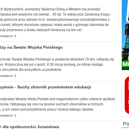
órach Bystrzyckich, pomiędzy Spaloną Dolną a Młotami ma powstać
mpowa jest wiadomo od niemal... 55 lat. To wtedy pod Zamkową Kopą i
ty górnicze przy udziale m.in. wyspecjalizowanego przedsiębiorstwa z
 tuneli, którymi docelowo spływać miała woda z górnego zbiornika do
ycję przerwano z braku dalszych funduszy na ten cel.
mentarze: 0
dzy na Święto Wojska Polskiego
chody Święta Wojska Polskiego w powiecie kłodzkim 15 bm. odbędą się
ko. Rozpoczną się już o godz. 8:30 mszą polową, po której nastąpi
 nim piknik dla wszystkich uczestników.
mentarze: 0
ylesie - Suchy zbiornik przedmiotem edukacji
spodarstwo Wodne Wody Polskie jest organizatorem cyklu czterech spotkań
ńców. Odbywają się one na terenie suchych zbiorników w różnych
a ich celem jest przybliżenie pracy i funkcji takiego obiektu.
mentarze: 0
p
< dla społeczności Jurandowa