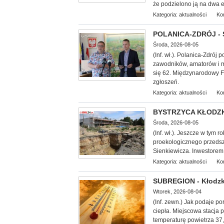
że podzielono ją na dwa et
Kategoria:
aktualności
Ko
POLANICA-ZDRÓJ - Sz
Środa, 2026-08-05
(Inf. wł.). Polanica-Zdró
zawodników, amatorów i mi
się 62. Międzynarodowy F
zgłoszeń.
Kategoria:
aktualności
Ko
BYSTRZYCA KŁODZKA 
Środa, 2026-08-05
(Inf. wł.). Jeszcze w tym 
proekologicznego przedszk
Sienkiewicza. Inwestorem 
Kategoria:
aktualności
Ko
SUBREGION - Kłodzko
Wtorek, 2026-08-04
(Inf. zewn.) Jak podaje por
ciepła. Miejscowa stacja 
temperaturę powietrza 37,5