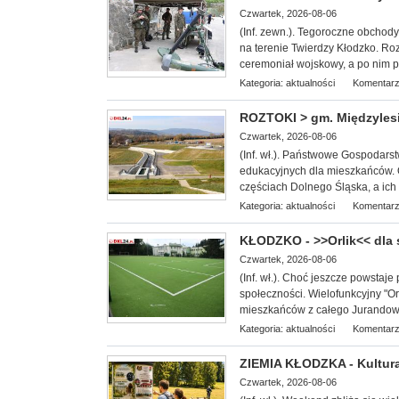
Czwartek, 2026-08-06
(Inf. zewn.). T
egoroczne obchody 
na terenie Twierdzy Kłodzko. Roz
ceremoniał wojskowy, a po nim pi
Kategoria:
aktualności
Komentarz
ROZTOKI > gm. Międzylesi
Czwartek, 2026-08-06
(Inf. wł.). Państwowe Gospodars
edukacyjnych dla miesz
kańców. 
częściach Dolnego Śląska, a ich c
Kategoria:
aktualności
Komentarz
KŁODZKO - >>Orlik<< dla
Czwartek, 2026-08-06
(Inf. wł.). Choć jeszcze powstaje 
społeczności. Wielofunkcyjny "Or
mieszkańców z całego Jurandowa,
Kategoria:
aktualności
Komentarz
ZIEMIA KŁODZKA - Kultura
Czwartek, 2026-08-06