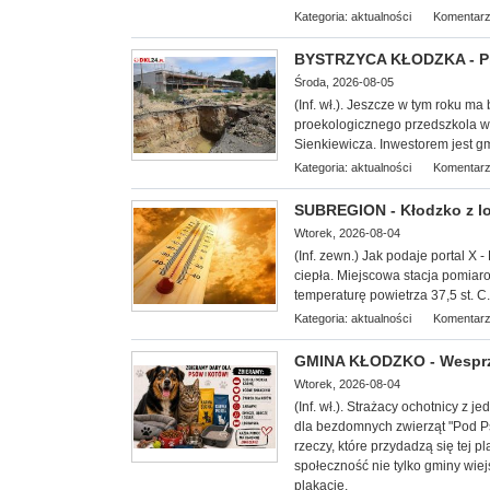
Kategoria:
aktualności
Komentarz
BYSTRZYCA KŁODZKA - Pro
Środa, 2026-08-05
(Inf. wł.). Jeszcze w tym roku ma
proekologicznego przedszkola w B
Sienkiewicza. Inwestorem jest gm
Kategoria:
aktualności
Komentarz
SUBREGION - Kłodzko z lok
Wtorek, 2026-08-04
(Inf. zewn.) Jak podaje portal X -
ciepła. Miejscowa stacja pomiar
temperaturę powietrza 37,5 st. C.
Kategoria:
aktualności
Komentarz
GMINA KŁODZKO - Wesprzy
Wtorek, 2026-08-04
(Inf. wł.). Strażacy ochotnicy z
dla bezdomnych zwierząt "
Pod Ps
rzeczy, które przydadzą się tej
społeczność nie tylko gminy wiej
plakacie.