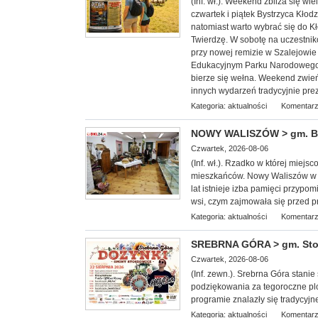
(Inf. wł.). Weekend zbliża się w
czwartek i piątek Bystrzyca Kłod
natomiast warto wybrać się do 
Twierdzę. W sobotę na uczestnik
przy nowej remizie w Szalejowi
Edukacyjnym Parku Narodowego G
bierze się wełna. Weekend zwieńc
innych wydarzeń tradycyjnie pre
Kategoria:
aktualności
Komentarz
NOWY WALISZÓW > gm. Byst
Czwartek, 2026-08-06
(Inf. wł.). Rzadko w której miej
mieszkańców. Nowy Waliszów w 
lat istnieje izba pamięci przypom
wsi, czym zajmowała się przed p
Kategoria:
aktualności
Komentarz
SREBRNA GÓRA > gm. Stosz
Czwartek, 2026-08-06
(Inf. zewn.). Srebrna Góra stan
podziękowania za tegoroczne plo
programie znalazły się tradycyjn
Kategoria:
aktualności
Komentarz