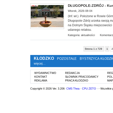
DŁUGOPOLE-ZDRÓJ - Kuror
Wtorek, 2026-08-04
(Inf. wł.). Położone w Rowie Gór
Długopole-Zdrój urzeka swoją ma
na Dolnym Śląsku miejscowości u
udanego relaksu.
Kategoria:
aktualności
Komentarz
Strona 1 z 729
1
2
KŁODZKO
POZOSTAŁE
BYSTRZYCA KŁODZ
więcej…
WYDAWNICTWO
REDAKCJA
REG
KONTAKT
SŁOWNIK PRACODAWCY
POL
REKLAMA
PRACA KŁODZKO
MAP
Copyright © 2026 Ver. 3.206·
CMS Thea
·
CPU ZETO
· - Wszelkie