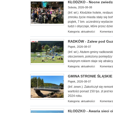
KŁODZKO - Nocne zwiedzan
Sobota, 2026-08-08
(Inf. wł.). Kłodzkie hotele, restaur
zmroku życie miasta stały się b
piątek, 7 bm. uczestnicy wydarze
ludzi i obyczaje, które przez dzi
Kategoria:
aktualności
Komentarz
RADKÓW - Zalew pod Guzo
Piątek, 2026-08-07
(Inf. wł.). Atutem gminy radkows
otoczeniem, położony pomiędzy
kolejnym rokiem staje się atrakcy
Kategoria:
aktualności
Komentarz
GMINA STRONIE ŚLĄSKIE -
Piątek, 2026-08-07
(Inf. zewn.). Zakończył się remo
wartości ponad 150 tys. zł jest
2024 roku.
Kategoria:
aktualności
Komentarz
KŁODZKO - Awaria sieci c