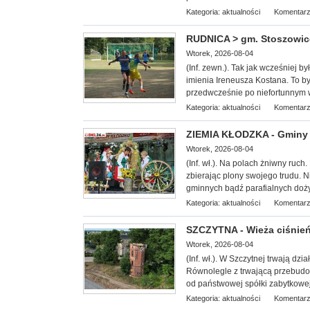
Kategoria:
aktualności
Komentarz
RUDNICA > gm. Stoszowice 
Wtorek, 2026-08-04
(Inf. zewn.). Tak jak wcześniej b
imienia Ireneusza Kostana. To był
przedwcześnie po niefortunnym
Kategoria:
aktualności
Komentarz
ZIEMIA KŁODZKA - Gminy 
Wtorek, 2026-08-04
(Inf. wł.). Na
polach żniwny ruch. 
zbierając plony swojego trudu. 
gminnych bądź parafialnych doż
Kategoria:
aktualności
Komentarz
SZCZYTNA - Wieża ciśnień 
Wtorek, 2026-08-04
(Inf. wł.). W Szczytnej trwają dz
Równolegle z trwającą przebudow
od państwowej spółki zabytkowej 
Kategoria:
aktualności
Komentarz