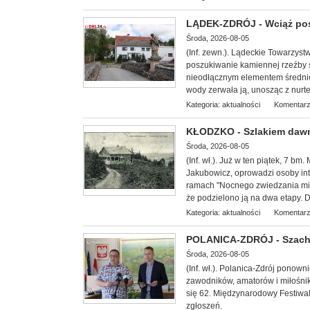
LĄDEK-ZDRÓJ - Wciąż po
Środa, 2026-08-05
(Inf. zewn.). Lądeckie Towarzy
st
poszukiwanie kamiennej rzeźby 
nieodłącznym elementem średni
wody zerwała ją, unosząc z nurtem
Kategoria:
aktualności
Komentarz
KŁODZKO - Szlakiem dawn
Środa, 2026-08-05
(Inf. wł.
). Już w ten piątek, 7 bm
Jakubowicz, oprowadzi osoby int
ramach "Nocnego zwiedzania mias
że podzielono ją na dwa etapy. D
Kategoria:
aktualności
Komentarz
POLANICA-ZDRÓJ - Szachow
Środa, 2026-08-05
(Inf. wł.). Polanica-Zdrój ponow
zawodników, amatorów i miłośnik
się 62. Międzynarodowy Festiwal
zgłoszeń.