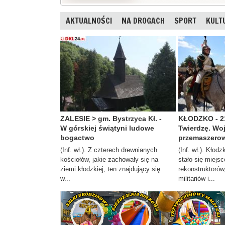
AKTUALNOŚCI
NA DROGACH
SPORT
KULT
ZALESIE > gm. Bystrzyca Kł. -
KŁODZKO - 21
W górskiej świątyni ludowe
Twierdzę. Wo
bogactwo
przemaszerow
(Inf. wł.). Z czterech drewnianych
(Inf. wł.). Kłod
kościołów, jakie zachowały się na
stało się miejs
ziemi kłodzkiej, ten znajdujący się
rekonstruktorów
w...
militariów i...