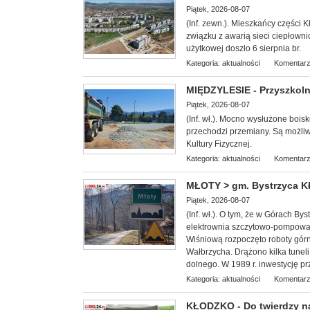
Piątek, 2026-08-07
(Inf. zewn.). Mieszkańcy części 
związku z awarią sieci ciepłowni
użytkowej doszło 6 sierpnia br.
Kategoria:
aktualności
Komentarz
MIĘDZYLESIE - Przyszkoln
Piątek, 2026-08-07
(Inf. wł.). Mocn
o wysłużone bois
przechodzi przemiany. Są możl
Kultury Fizycznej.
Kategoria:
aktualności
Komentarz
MŁOTY > gm. Bystrzyca Kł
Piątek, 2026-08-07
(Inf. wł.). O tym, że w Górach B
elektrownia szczytowo-pompowa 
Wiśniową rozpoczęto roboty górn
Wałbrzycha. Drążono kilka tunel
dolnego. W 1989 r. inwestycję pr
Kategoria:
aktualności
Komentarz
KŁODZKO - Do twierdzy n