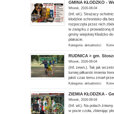
GMINA KŁODZKO - Wes
Wtorek, 2026-08-04
(Inf. wł.). Strażacy ochot
kłodzkie schronisko dla b
rozpoczęta przez nich zbió
w związku z prowadzoną dz
gminy wiejskiej Kłodzko do
plakacie.
Kategoria:
aktualności
Kome
RUDNICA > gm. Stoszow
Wtorek, 2026-08-04
(Inf. zewn.). Tak jak wcześ
turniej piłkarski imienia Ir
jakiś czas temu zmarł pr
Kategoria:
aktualności
Kome
ZIEMIA KŁODZKA - Gm
Wtorek, 2026-08-04
(Inf. wł.). Na
polach żniwny 
w pocie czoła, zbierając p