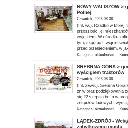
NOWY WALISZÓW > gm. 
Polnej
Czwartek, 2026-08-06
(Inf. wł.). Rzadko w które
przeszłości jej mieszkańc
wyjątkiem. W ośrodku kultur
tym, skąd po II wojnie świ
przed przesiedleniem, w j
Kategoria:
aktualności
Kome
SREBRNA GÓRA > gm. S
wyścigiem traktorów
Czwartek, 2026-08-06
(Inf. zewn.). Srebrna Góra
żniw oraz podziękowania z
się 22 sierpnia br., a w pr
zespołów ludowych, wyścig 
Kategoria:
aktualności
Kome
LĄDEK-ZDRÓJ - Wciąż
zabytkowego mostu