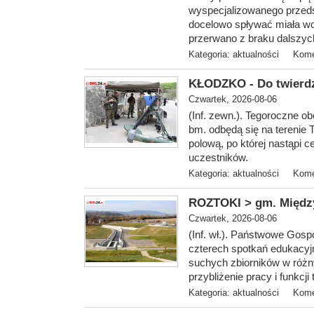
wyspecjalizowanego przedsi
docelowo spływać miała wod
przerwano z braku dalszych
Kategoria:
aktualności
Kome
KŁODZKO - Do twierdz
Czwartek, 2026-08-06
(Inf. zewn.). T
egoroczne ob
bm. odbędą się na terenie 
polową, po której nastąpi 
uczestników.
Kategoria:
aktualności
Kome
ROZTOKI > gm. Między
Czwartek, 2026-08-06
(Inf. wł.). Państwowe Gos
czterech spotkań edukacyj
suchych zbiorników w różn
przybliżenie pracy i funkcji
Kategoria:
aktualności
Kome