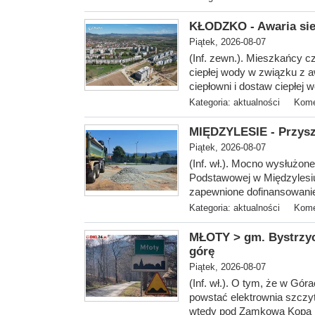
KŁODZKO - Awaria sie
Piątek, 2026-08-07
(Inf. zewn.). Mieszkańcy c
ciepłej wody w związku z a
ciepłowni i dostaw ciepłej 
Kategoria:
aktualności
Kome
MIĘDZYLESIE - Przysz
Piątek, 2026-08-07
(Inf. wł.). Mocn
o wysłużone
Podstawowej w Międzylesi
zapewnione dofinansowanie
Kategoria:
aktualności
Kome
MŁOTY > gm. Bystrzyca
górę
Piątek, 2026-08-07
(Inf. wł.). O tym, że w Gó
powstać elektrownia szczyt
wtedy pod Zamkową Kopą i 