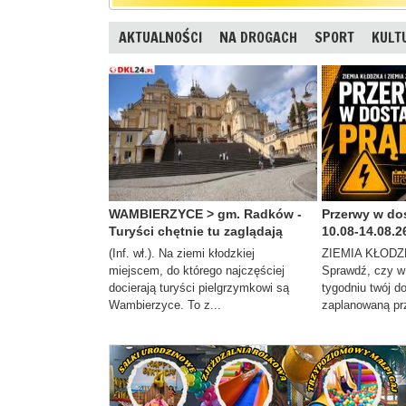
AKTUALNOŚCI
NA DROGACH
SPORT
KULT
WAMBIERZYCE > gm. Radków -
Przerwy w do
Turyści chętnie tu zaglądają
10.08-14.08.26
(Inf. wł.). Na ziemi kłodzkiej
ZIEMIA KŁODZ
miejscem, do którego najczęściej
Sprawdź, czy w
docierają turyści pielgrzymkowi są
tygodniu twój d
Wambierzyce. To z...
zaplanowaną pr