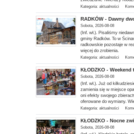
Kategoria:
aktualności
Kome
RADKÓW - Dawny dwo
Sobota, 2026-08-08
(Inf. wł.). P
isaliśmy niedaw
gminy Radków. To w Ścinaw
radkowskie pozostaje w rea
więcej do zrobienia.
Kategoria:
aktualności
Kome
KŁODZKO - Weekend t
Sobota, 2026-08-08
(Inf. wł.). Już od kilkudzie
zamienia się w miejsce op
oni efekty swojego zbierac
oferowane do wymiany. Wie
Kategoria:
aktualności
Kome
KŁODZKO - Nocne zwied
Sobota, 2026-08-08