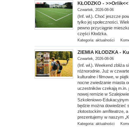
KŁODZKO - >>Orlik<< 
Czwartek, 2026-08-06
(Inf. wł.). Choć jeszcze po
tylko jej społeczności. Wiel
pewno przyciągnie mieszka
części Kłodzka.
Kategoria:
aktualności
Kome
ZIEMIA KŁODZKA - Kul
Czwartek, 2026-08-06
(Inf. wł.). Weekend zbliża 
różnorodnie. Już w czwarte
kulturalne i filmowe, w pi
nocne zwiedzanie miasta o
uczestników czekają m.in. 
nowej remizie w Szalejowi
Szkoleniowo-Edukacyjnym 
będzie można dowiedzieć s
złotostockim amfiteatrze, a
prezentujemy w naszym „Ku
Kategoria:
aktualności
Kome