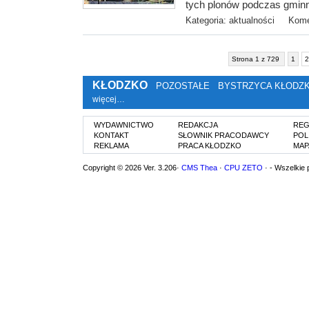
tych plonów podczas gminn
Kategoria:
aktualności
Kome
Strona 1 z 729
1
2
KŁODZKO
POZOSTAŁE
BYSTRZYCA KŁODZ
więcej…
WYDAWNICTWO
REDAKCJA
REG
KONTAKT
SŁOWNIK PRACODAWCY
POL
REKLAMA
PRACA KŁODZKO
MAP
Copyright © 2026 Ver. 3.206·
CMS Thea
·
CPU ZETO
· - Wszelkie