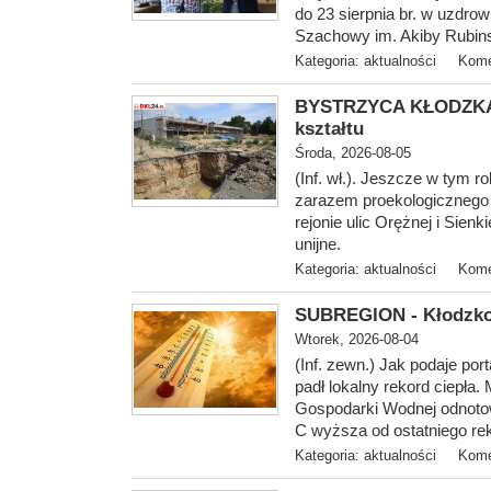
do 23 sierpnia br. w uzdro
Szachowy im. Akiby Rubinst
Kategoria:
aktualności
Kome
BYSTRZYCA KŁODZKA -
kształtu
Środa, 2026-08-05
(Inf. wł.). Jeszcze w tym 
zarazem proekologicznego 
rejonie ulic Orężnej i Sien
unijne.
Kategoria:
aktualności
Kome
SUBREGION - Kłodzko z
Wtorek, 2026-08-04
(Inf. zewn.) Jak podaje port
padł lokalny rekord ciepła.
Gospodarki Wodnej odnotowa
C wyższa od ostatniego reko
Kategoria:
aktualności
Kome