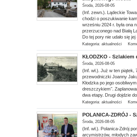
Środa, 2026-08-05
(Inf. zewn.). Lądeckie Tow
chodzi o poszukiwanie ka
wrześniu 2024 r. była ona
przerzuconego nad Białą L
Do tej pory nie udało się je
Kategoria:
aktualności
Kome
KŁODZKO - Szlakiem d
Środa, 2026-08-05
(Inf. wł.
). Już w ten piątek
przewodniczki Joanny Jaku
Kłodzka po jego osobliwym
dreszczykiem". Zaplanowana
dwa etapy. Drugi dojdzie do
Kategoria:
aktualności
Kome
POLANICA-ZDRÓJ - Sza
Środa, 2026-08-05
(Inf. wł.). Polanica-Zdrój 
arcymistrzów, młodych zaw