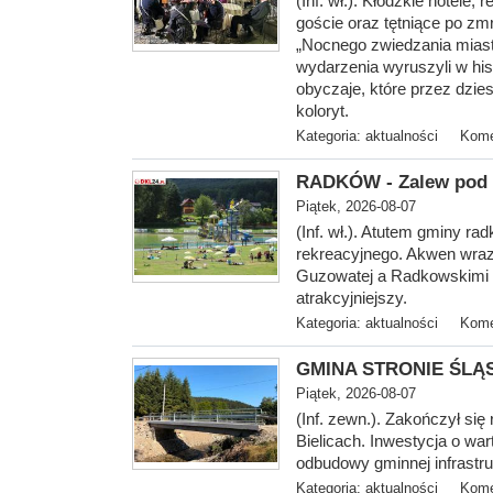
(Inf. wł.). Kłodzkie hotele, r
goście oraz tętniące po zmr
„Nocnego zwiedzania miast
wydarzenia wyruszyli w his
obyczaje, które przez dzies
koloryt.
Kategoria:
aktualności
Kome
RADKÓW - Zalew pod G
Piątek, 2026-08-07
(Inf. wł.). Atutem gminy ra
rekreacyjnego. Akwen wraz
Guzowatej a Radkowskimi S
atrakcyjniejszy.
Kategoria:
aktualności
Kome
GMINA STRONIE ŚLĄSK
Piątek, 2026-08-07
(Inf. zewn.). Zakończył si
Bielicach. Inwestycja o war
odbudowy gminnej infrastru
Kategoria:
aktualności
Kome