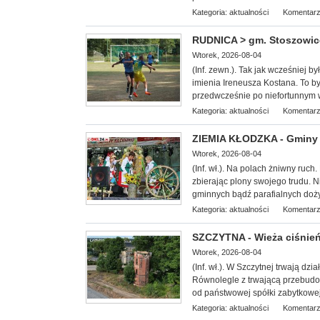
Kategoria:
aktualności
Komentarz
RUDNICA > gm. Stoszowice 
Wtorek, 2026-08-04
(Inf. zewn.). Tak jak wcześniej b
imienia Ireneusza Kostana. To był
przedwcześnie po niefortunnym
Kategoria:
aktualności
Komentarz
ZIEMIA KŁODZKA - Gminy 
Wtorek, 2026-08-04
(Inf. wł.). Na
polach żniwny ruch. 
zbierając plony swojego trudu. 
gminnych bądź parafialnych doż
Kategoria:
aktualności
Komentarz
SZCZYTNA - Wieża ciśnień 
Wtorek, 2026-08-04
(Inf. wł.). W Szczytnej trwają dz
Równolegle z trwającą przebudow
od państwowej spółki zabytkowej 
Kategoria:
aktualności
Komentarz