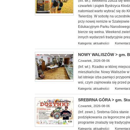
(Inf. wł.). Weekend zbliża się w
czwartek i piątek Bystrzyca Kłod
natomiast warto wybrać się do 
Twierdzę. W sobotę na uczestnik
przy nowej remizie w Szalejowi
Edukacyjnym Parku Narodowego G
bierze się wełna. Weekend zwieńc
innych wydarzeń tradycyjnie pre
Kategoria:
aktualności
Komentarz
NOWY WALISZÓW > gm. Byst
Czwartek, 2026-08-06
(Inf. wł.). Rzadko w której miej
mieszkańców. Nowy Waliszów w 
lat istnieje izba pamięci przypom
wsi, czym zajmowała się przed p
Kategoria:
aktualności
Komentarz
SREBRNA GÓRA > gm. Stosz
Czwartek, 2026-08-06
(Inf. zewn.). Srebrna Góra stan
podziękowania za tegoroczne plo
programie znalazły się tradycyjn
Kategoria:
aktualności
Komentarz