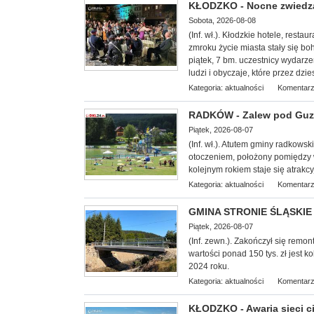
KŁODZKO - Nocne zwiedzan
Sobota, 2026-08-08
(Inf. wł.). Kłodzkie hotele, restaur
zmroku życie miasta stały się b
piątek, 7 bm. uczestnicy wydarze
ludzi i obyczaje, które przez dzi
Kategoria:
aktualności
Komentarz
RADKÓW - Zalew pod Guzo
Piątek, 2026-08-07
(Inf. wł.). Atutem gminy radkows
otoczeniem, położony pomiędzy
kolejnym rokiem staje się atrakcy
Kategoria:
aktualności
Komentarz
GMINA STRONIE ŚLĄSKIE -
Piątek, 2026-08-07
(Inf. zewn.). Zakończył się remo
wartości ponad 150 tys. zł jest
2024 roku.
Kategoria:
aktualności
Komentarz
KŁODZKO - Awaria sieci c