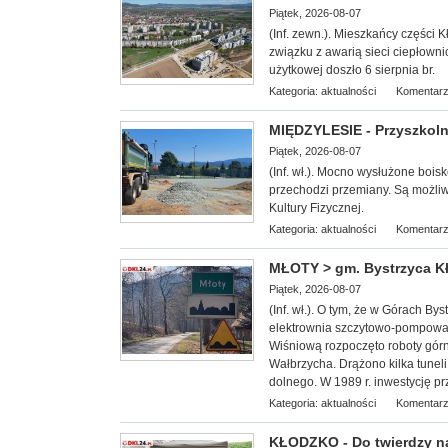
Piątek, 2026-08-07
(Inf. zewn.). Mieszkańcy części 
związku z awarią sieci ciepłowni
użytkowej doszło 6 sierpnia br.
Kategoria:
aktualności
Komentarz
MIĘDZYLESIE - Przyszkoln
Piątek, 2026-08-07
(Inf. wł.). Mocn
o wysłużone bois
przechodzi przemiany. Są możl
Kultury Fizycznej.
Kategoria:
aktualności
Komentarz
MŁOTY > gm. Bystrzyca Kł
Piątek, 2026-08-07
(Inf. wł.). O tym, że w Górach B
elektrownia szczytowo-pompowa 
Wiśniową rozpoczęto roboty górn
Wałbrzycha. Drążono kilka tunel
dolnego. W 1989 r. inwestycję pr
Kategoria:
aktualności
Komentarz
KŁODZKO - Do twierdzy n