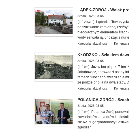
LĄDEK-ZDRÓJ - Wciąż po
Środa, 2026-08-05
(Inf. zewn.). Lądeckie Towarzy
st
poszukiwanie kamiennej rzeźby 
nieodłącznym elementem średni
wody zerwała ją, unosząc z nurtem
Kategoria:
aktualności
Komentarz
KŁODZKO - Szlakiem dawn
Środa, 2026-08-05
(Inf. wł.
). Już w ten piątek, 7 bm
Jakubowicz, oprowadzi osoby int
ramach "Nocnego zwiedzania mias
że podzielono ją na dwa etapy. D
Kategoria:
aktualności
Komentarz
POLANICA-ZDRÓJ - Szachow
Środa, 2026-08-05
(Inf. wł.). Polanica-Zdrój ponow
zawodników, amatorów i miłośnik
się 62. Międzynarodowy Festiwal
zgłoszeń.