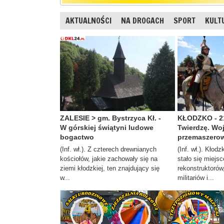
AKTUALNOŚCI
NA DROGACH
SPORT
KULT
ZALESIE > gm. Bystrzyca Kł. -
KŁODZKO - 21
W górskiej świątyni ludowe
Twierdzę. Wo
bogactwo
przemaszerow
(Inf. wł.). Z czterech drewnianych
(Inf. wł.). Kłod
kościołów, jakie zachowały się na
stało się miejs
ziemi kłodzkiej, ten znajdujący się
rekonstruktorów
w...
militariów i...