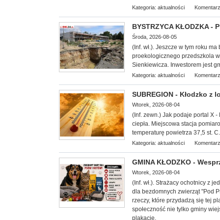
Kategoria:
aktualności
Komentarz
BYSTRZYCA KŁODZKA - Pro
Środa, 2026-08-05
(Inf. wł.). Jeszcze w tym roku ma
proekologicznego przedszkola w B
Sienkiewicza. Inwestorem jest gm
Kategoria:
aktualności
Komentarz
SUBREGION - Kłodzko z lok
Wtorek, 2026-08-04
(Inf. zewn.) Jak podaje portal X -
ciepła. Miejscowa stacja pomiar
temperaturę powietrza 37,5 st. C.
Kategoria:
aktualności
Komentarz
GMINA KŁODZKO - Wesprzy
Wtorek, 2026-08-04
(Inf. wł.). Strażacy ochotnicy z
dla bezdomnych zwierząt "
Pod Ps
rzeczy, które przydadzą się tej
społeczność nie tylko gminy wiej
plakacie.