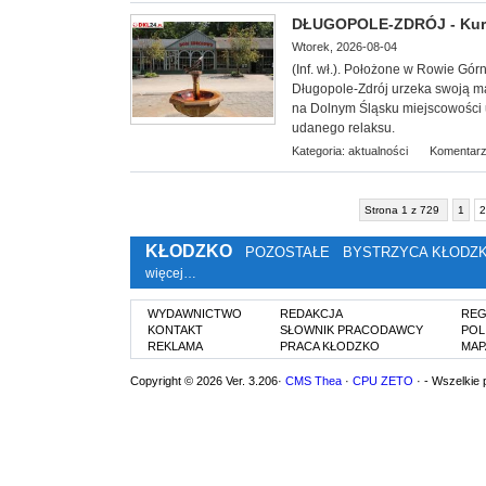
DŁUGOPOLE-ZDRÓJ - Kuror
Wtorek, 2026-08-04
(Inf. wł.). Położone w Rowie Gór
Długopole-Zdrój urzeka swoją ma
na Dolnym Śląsku miejscowości u
udanego relaksu.
Kategoria:
aktualności
Komentarz
Strona 1 z 729
1
2
KŁODZKO
POZOSTAŁE
BYSTRZYCA KŁODZ
więcej…
WYDAWNICTWO
REDAKCJA
REG
KONTAKT
SŁOWNIK PRACODAWCY
POL
REKLAMA
PRACA KŁODZKO
MAP
Copyright © 2026 Ver. 3.206·
CMS Thea
·
CPU ZETO
· - Wszelkie