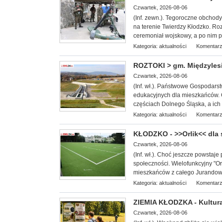
Czwartek, 2026-08-06
(Inf. zewn.). T
egoroczne obchody 
na terenie Twierdzy Kłodzko. Roz
ceremoniał wojskowy, a po nim pi
Kategoria:
aktualności
Komentarz
ROZTOKI > gm. Międzylesi
Czwartek, 2026-08-06
(Inf. wł.). Państwowe Gospodars
edukacyjnych dla miesz
kańców. 
częściach Dolnego Śląska, a ich c
Kategoria:
aktualności
Komentarz
KŁODZKO - >>Orlik<< dla
Czwartek, 2026-08-06
(Inf. wł.). Choć jeszcze powstaje 
społeczności. Wielofunkcyjny "Or
mieszkańców z całego Jurandowa,
Kategoria:
aktualności
Komentarz
ZIEMIA KŁODZKA - Kultura
Czwartek, 2026-08-06