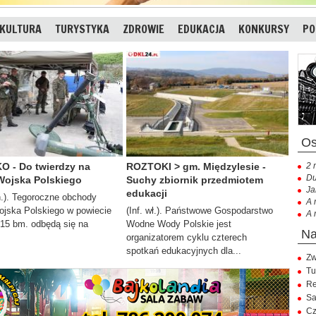
KULTURA
TURYSTYKA
ZDROWIE
EDUKACJA
KONKURSY
PO
 - Do twierdzy na
ROZTOKI > gm. Międzylesie -
2 
Du
Wojska Polskiego
Suchy zbiornik przedmiotem
Ja
edukacji
n.). Tegoroczne obchody
A 
ojska Polskiego w powiecie
(Inf. wł.). Państwowe Gospodarstwo
A 
 15 bm. odbędą się na
Wodne Wody Polskie jest
organizatorem cyklu czterech
spotkań edukacyjnych dla...
Zw
Tu
Re
Sa
Cz