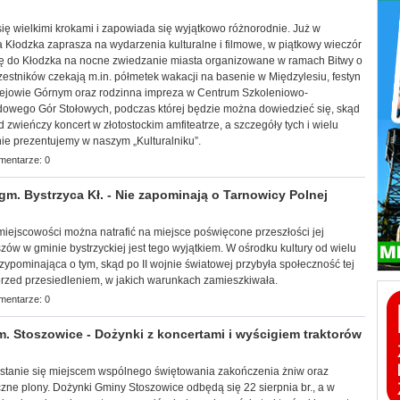
 się wielkimi krokami i zapowiada się wyjątkowo różnorodnie. Już w
ca Kłodzka zaprasza na wydarzenia kulturalne i filmowe, w piątkowy wieczór
ię do Kłodzka na nocne zwiedzanie miasta organizowane w ramach Bitwy o
estników czekają m.in. półmetek wakacji na basenie w Międzylesiu, festyn
lejowie Górnym oraz rodzinna impreza w Centrum Szkoleniowo-
owego Gór Stołowych, podczas której będzie można dowiedzieć się, skąd
 zwieńczy koncert w złotostockim amfiteatrze, a szczegóły tych i wielu
ie prezentujemy w naszym „Kulturalniku”.
mentarze: 0
 Bystrzyca Kł. - Nie zapominają o Tarnowicy Polnej
j miejscowości można natrafić na miejsce poświęcone przeszłości jej
zów w gminie bystr
zyckiej jest tego wyjątkiem. W ośrodku kultury od wielu
przypominająca o tym, skąd po II wojnie światowej przybyła społeczność tej
przed przesiedleniem, w jakich warunkach zamieszkiwała.
mentarze: 0
Stoszowice - Dożynki z koncertami i wyścigiem traktorów
a stanie się miejscem wspólnego świętowania zakończenia żniw oraz
zne plony. Dożynki Gminy Stoszowice odbędą się 22 sierpnia br., a w