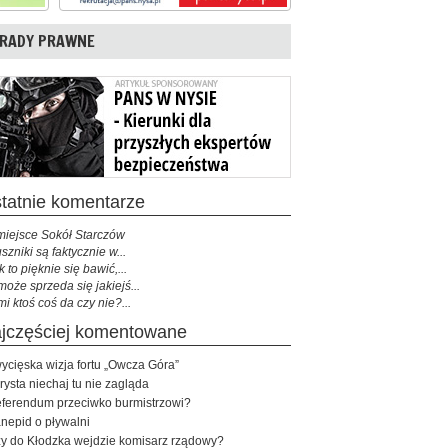
RADY PRAWNE
ostatnie komentarze
miejsce Sokół Starczów
szniki są faktycznie w...
k to pięknie się bawić,...
może sprzeda się jakiejś...
mi ktoś coś da czy nie?...
najczęściej komentowane
ycięska wizja fortu „Owcza Góra”
rysta niechaj tu nie zagląda
ferendum przeciwko burmistrzowi?
nepid o pływalni
y do Kłodzka wejdzie komisarz rządowy?