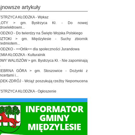
ajnowsze artykuły
STRZYCA KŁODZKA - Wykaz
ŁOTY > gm. Bystrzyca Kł. - Do nowej
droelektrowni...
ODZKO - Do twierdzy na Święto Wojska Polskiego
OZTOKI > gm. Międzylesie - Suchy zbiornik
zedmiotem...
ODZKO - >>Orlik<< dla społeczności Jurandowa
EMIA KŁODZKA - Kulturalnik
WY WALISZÓW > gm. Bystrzyca Kł. - Nie zapominają
.
REBRNA GÓRA > gm. Stoszowice - Dożynki z
ncertami i...
DEK-ZDRÓJ - Wciąż poszukują rzeźby Nepomucena
.
STRZYCA KŁODZKA - Ogłoszenie