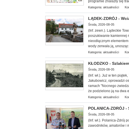
programie znalazły się tr
Kategoria:
aktualności
Ko
LĄDEK-ZDRÓJ - Wcią
Środa, 2026-08-05
(Inf. zewn.). Lądeckie Tow
poszukiwanie kamiennej 
nieodłącznym elementem 
wody zerwała ją, unosząc z
Kategoria:
aktualności
Ko
KŁODZKO - Szlakiem
Środa, 2026-08-05
(Inf. wł.
). Już w ten piąte
Jakubowicz, oprowadzi oso
ramach "Nocnego zwiedzan
że podzielono ją na dwa et
Kategoria:
aktualności
Ko
POLANICA-ZDRÓJ - Sz
Środa, 2026-08-05
(Inf. wł.). Polanica-Zdró
zawodników, amatorów i mi