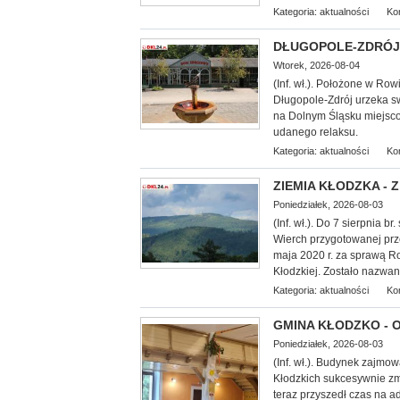
Kategoria:
aktualności
Ko
DŁUGOPOLE-ZDRÓJ - 
Wtorek, 2026-08-04
(Inf. wł.). Położone w Ro
Długopole-Zdrój urzeka s
na Dolnym Śląsku miejscow
udanego relaksu.
Kategoria:
aktualności
Ko
ZIEMIA KŁODZKA - Z
Poniedziałek, 2026-08-03
(Inf. wł.). Do 7 sierpnia 
Wierch przygotowanej prz
maja 2020 r. za sprawą 
Kłodzkiej. Zostało nazwa
Kategoria:
aktualności
Ko
GMINA KŁODZKO - Oś
Poniedziałek, 2026-08-03
(Inf. wł.). Budynek zajmo
Kłodzkich su
kcesywnie zm
teraz przyszedł czas na 