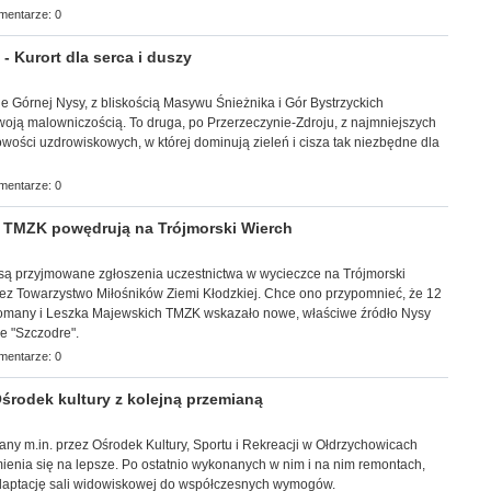
mentarze: 0
Kurort dla serca i duszy
wie Górnej Nysy, z bliskością Masywu Śnieżnika i Gór Bystrzyckich
woją malowniczością. To druga, po Przerzeczynie-Zdroju, z najmniejszych
ości uzdrowiskowych, w której dominują zieleń i cisza tak niezbędne dla
mentarze: 0
 TMZK powędrują na Trójmorski Wierch
br. są przyjmowane zgłoszenia uczestnictwa w wycieczce na Trójmorski
ez Towarzystwo Miłośników Ziemi Kłodzkiej. Chce ono przypomnieć, że 12
Romany i Leszka Majewskich TMZK wskazało nowe, właściwe źródło Nysy
ne "Szczodre".
mentarze: 0
rodek kultury z kolejną przemianą
wany m.in. przez Ośrodek Kultury, Sportu i Rekreacji w Ołdrzychowicach
ienia się na lepsze. Po ostatnio wykonanych w nim i na nim remontach,
adaptację sali widowiskowej do współczesnych wymogów.