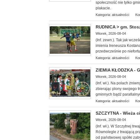
społeczność nie tylko gmi
plakacie.
Kategoria:
aktualności
Ko
RUDNICA > gm. Stoszo
Wtorek, 2026-08-04
(Inf. zewn.). Tak jak wcze
imienia Ireneusza Kostana.
przedwcześnie po niefor
Kategoria:
aktualności
Ko
ZIEMIA KŁODZKA - G
Wtorek, 2026-08-04
(Inf. wł.). Na
polach żniwny
zbierając plony swojego 
gminnych bądź parafialny
Kategoria:
aktualności
Ko
SZCZYTNA - Wieża ci
Wtorek, 2026-08-04
(Inf. wł.). W Szczytnej tr
Równolegle z trwającą pr
od państwowej spółki zaby