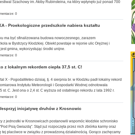
estiwal Szachowy im. Akiby Rubinsteina, na który wpłynęło już ponad 700
mentarze: 0
- Proekologiczne przedszkole nabiera kształtu
roku ma być
sfinalizowana budowa nowoczesnego, zarazem
ola w Bystrzycy Kłodzkiej. Obiekt powstaje w rejonie ulic Orężnej i
jest gmina, wykorzystując środki unijne.
mentarze: 0
 z lokalnym rekordem ciepła 37,5 st. C!
tal X - PogodaMeteo dzisiaj, tj. 4 sierpnia br. w Kłodzku padł lokalny rekord
pomiarowa Instytutu Meteorologii i Gospodarki Wodnej odnotowała
 st. C. Jest ona o 2,4 st. C wyższa od ostatniego rekordu z lata 1992 r.
mentarze: 0
sprzyj inicjatywę druhów z Krosnowic
tnicy z jednostki w Krosnowicach postanowili wspomóc kłodzkie schronisko
"
Pod Psią Gwiazdą". Stąd już rozpoczęta przez nich zbiórka karmy oraz
się tej placówce w związku z prowadzoną działalnością. Gorąco zachęcamy