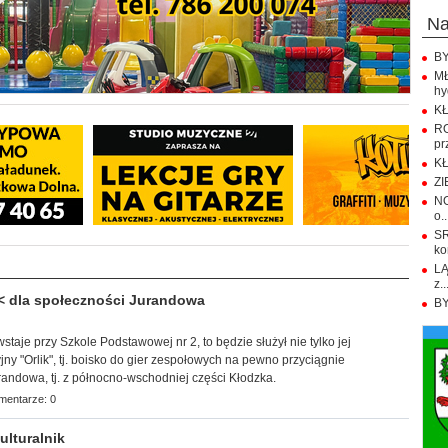
n
BY
M
hy
KŁ
R
pr
KŁ
ZI
NO
o..
S
ko
LĄ
z..
< dla społeczności Jurandowa
BY
wstaje przy Szkole Podstawowej nr 2, to będzie służył nie tylko jej
jny "Orlik", tj. boisko do gier zespołowych na pewno przyciągnie
andowa, tj. z północno-wschodniej części Kłodzka.
mentarze: 0
lturalnik