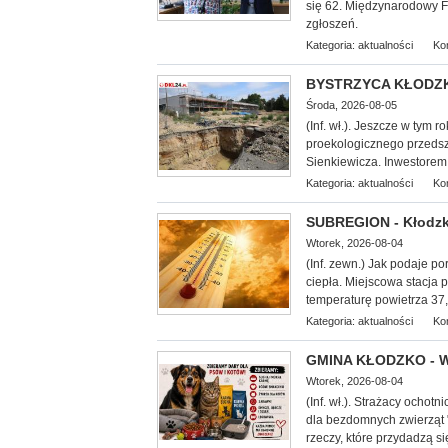
się 62. Międzynarodowy F
zgłoszeń.
Kategoria:
aktualności
Ko
BYSTRZYCA KŁODZKA 
Środa, 2026-08-05
(Inf. wł.). Jeszcze w tym 
proekologicznego przedszk
Sienkiewicza. Inwestorem 
Kategoria:
aktualności
Ko
SUBREGION - Kłodzko
Wtorek, 2026-08-04
(Inf. zewn.) Jak podaje por
ciepła. Miejscowa stacja 
temperaturę powietrza 37,5
Kategoria:
aktualności
Ko
GMINA KŁODZKO - We
Wtorek, 2026-08-04
(Inf. wł.). Strażacy ocho
dla bezdomnych zwierząt 
rzeczy, które przydadzą 