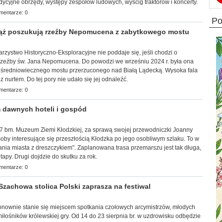
adycyjne obrzędy, występy zespołów ludowych, wyścig traktorów i koncerty.
mentarze: 0
p
ż poszukują rzeźby Nepomucena z zabytkowego mostu
arzy
stwo Historyczno-Eksploracyjne nie poddaje się, jeśli chodzi o
rzeźby św. Jana Nepomucena. Do powodzi we wrześniu 2024 r. była ona
średniowiecznego mostu przerzuconego nad Białą Lądecką. Wysoka fala
 nurtem. Do tej pory nie udało się jej odnaleźć.
mentarze: 0
 dawnych hoteli i gospód
k, 7 bm. Muzeum Ziemi Kłodzkiej, za sprawą swojej przewodniczki Joanny
by interesujące się przeszłością Kłodzka po jego osobliwym szlaku. To w
ia miasta z dreszczykiem". Zaplanowana trasa przemarszu jest tak długa,
apy. Drugi dojdzie do skutku za rok.
mentarze: 0
achowa stolica Polski zaprasza na festiwal
j ponownie stanie się miejscem spotkania czołowych arcymistrzów, młodych
łośników królewskiej gry. Od 14 do 23 sierpnia br. w uzdrowisku odbędzie