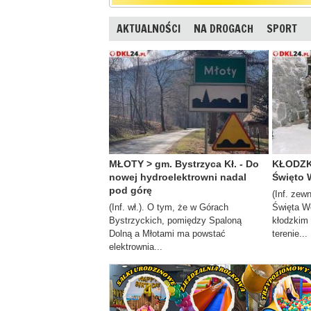
AKTUALNOŚCI
NA DROGACH
SPORT
MŁOTY > gm. Bystrzyca Kł. - Do
KŁODZKO
nowej hydroelektrowni nadal
Święto 
pod górę
(Inf. zew
(Inf. wł.). O tym, że w Górach
Święta W
Bystrzyckich, pomiędzy Spaloną
kłodzkim
Dolną a Młotami ma powstać
terenie...
elektrownia...