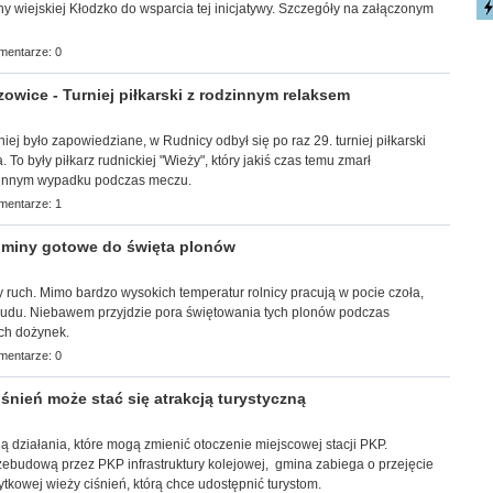
ny wiejskiej Kłodzko do wsparcia tej inicjatywy. Szczegóły na załączonym
mentarze: 0
wice - Turniej piłkarski z rodzinnym relaksem
śniej było zapowiedziane, w Rudnicy odbył się po raz 29. turniej piłkarski
 To były piłkarz rudnickiej "Wieży", który jakiś czas temu zmarł
tunnym wypadku podczas meczu.
mentarze: 1
miny gotowe do święta plonów
 ruch. Mimo bardzo wysokich temperatur rolnicy pracują w pocie czoła,
trudu. Niebawem przyjdzie pora świętowania tych plonów podczas
ch dożynek.
mentarze: 0
śnień może stać się atrakcją turystyczną
wają działania, które mogą zmienić otoczenie miejscowej stacji PKP.
zebudową przez PKP infrastruktury kolejowej, gmina zabiega o przejęcie
tkowej wieży ciśnień, którą chce udostępnić turystom.