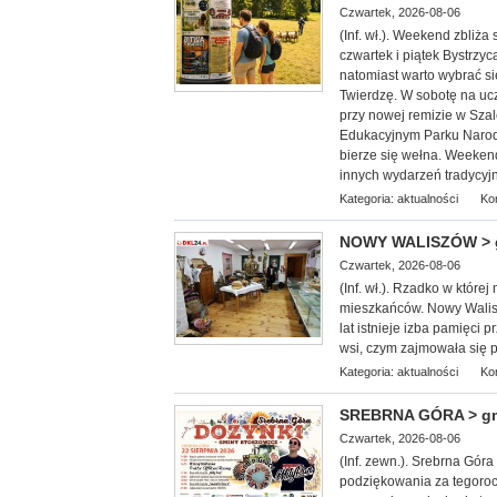
Czwartek, 2026-08-06
(Inf. wł.). Weekend zbliża
czwartek i piątek Bystrzy
natomiast warto wybrać s
Twierdzę. W sobotę na ucz
przy nowej remizie w Sza
Edukacyjnym Parku Narod
bierze się wełna. Weekend
innych wydarzeń tradycyjn
Kategoria:
aktualności
Ko
NOWY WALISZÓW > gm.
Czwartek, 2026-08-06
(Inf. wł.). Rzadko w które
mieszkańców. Nowy Walis
lat istnieje izba pamięci 
wsi, czym zajmowała się 
Kategoria:
aktualności
Ko
SREBRNA GÓRA > gm. 
Czwartek, 2026-08-06
(Inf. zewn.). Srebrna Gór
podziękowania za tegoroc