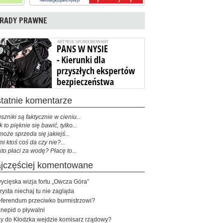
RADY PRAWNE
ostatnie komentarze
szniki są faktycznie w cieniu...
k to pięknie się bawić, tylko...
może sprzeda się jakiejś...
mi ktoś coś da czy nie?...
kto płaci za wodę? Płacę to...
najczęściej komentowane
ycięska wizja fortu „Owcza Góra”
rysta niechaj tu nie zagląda
ferendum przeciwko burmistrzowi?
nepid o pływalni
y do Kłodzka wejdzie komisarz rządowy?