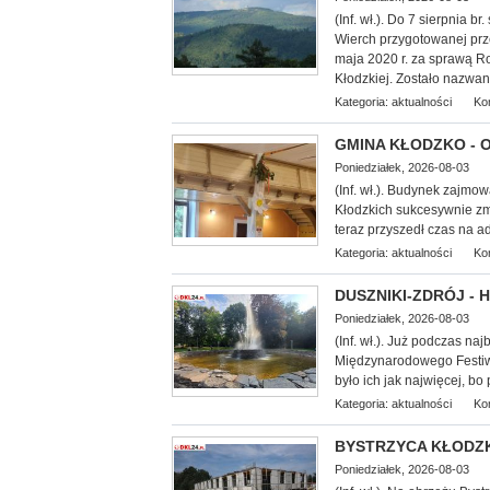
(Inf. wł.). Do 7 sierpnia 
Wierch przygotowanej prz
maja 2020 r. za sprawą 
Kłodzkiej. Zostało nazwa
Kategoria:
aktualności
Ko
GMINA KŁODZKO - Oś
Poniedziałek, 2026-08-03
(Inf. wł.). Budynek zajmo
Kłodzkich su
kcesywnie zm
teraz przyszedł czas na 
Kategoria:
aktualności
Ko
DUSZNIKI-ZDRÓJ - Hi
Poniedziałek, 2026-08-03
(Inf. wł.). Już podczas n
Międzynarodowego Festiwa
było ich jak najwięcej, b
Kategoria:
aktualności
Ko
BYSTRZYCA KŁODZKA
Poniedziałek, 2026-08-03