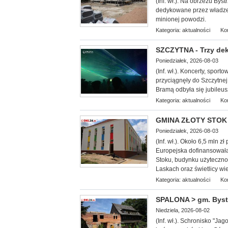
(In
f. wł.). Na obrzeżu Bys
dedykowane przez władze 
minionej powodzi.
Kategoria:
aktualności
Ko
SZCZYTNA - Trzy dek
Poniedziałek, 2026-08-03
(Inf. wł.). Koncerty, spor
przyciągnęły do Szczytnej
Bramą odbyła się jubileus
Kategoria:
aktualności
Ko
GMINA ZŁOTY STOK -
Poniedziałek, 2026-08-03
(Inf. wł.).
Około 6,5 mln zł
Europejska dofinansowała
Stoku, budynku użytecznośc
Laskach oraz świetlicy wi
Kategoria:
aktualności
Ko
SPALONA > gm. Bystr
Niedziela, 2026-08-02
(Inf. wł.
). Schronisko "Jag