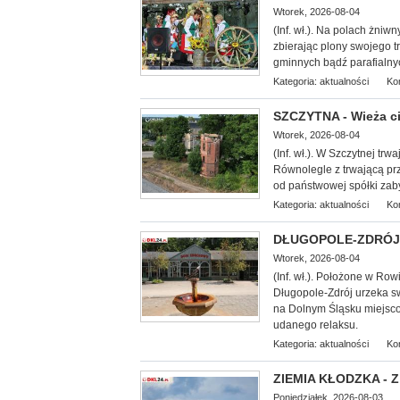
Wtorek, 2026-08-04
(Inf. wł.). Na
polach żniwny
zbierając plony swojego 
gminnych bądź parafialny
Kategoria:
aktualności
Ko
SZCZYTNA - Wieża ci
Wtorek, 2026-08-04
(Inf. wł.). W Szczytnej tr
Równolegle z trwającą pr
od państwowej spółki zaby
Kategoria:
aktualności
Ko
DŁUGOPOLE-ZDRÓJ - 
Wtorek, 2026-08-04
(Inf. wł.). Położone w Ro
Długopole-Zdrój urzeka s
na Dolnym Śląsku miejscow
udanego relaksu.
Kategoria:
aktualności
Ko
ZIEMIA KŁODZKA - Z
Poniedziałek, 2026-08-03