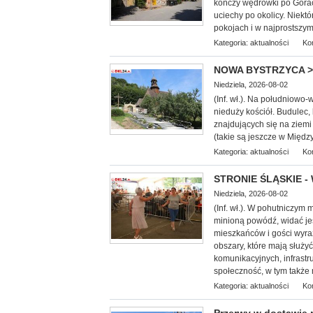
kończy wędrówki po Górach
uciechy po okolicy. Niek
pokojach i w najprostszym
Kategoria:
aktualności
Ko
NOWA BYSTRZYCA > g
Niedziela, 2026-08-02
(Inf.
wł.). Na południowo-w
nieduży kościół. Budulec,
znajdujących się na ziemi
(takie są jeszcze w Międz
Kategoria:
aktualności
Ko
STRONIE ŚLĄSKIE - 
Niedziela, 2026-08-02
(Inf. wł.). W pohutniczym
minioną powódź, widać je
mieszkańców i gości wyra
obszary, które mają służy
komunikacyjnych, infrastr
społeczność, w tym także 
Kategoria:
aktualności
Ko