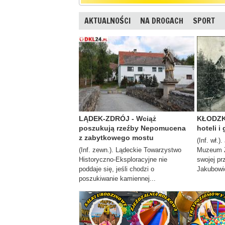
AKTUALNOŚCI
NA DROGACH
SPORT
LĄDEK-ZDRÓJ - Wciąż
KŁODZK
poszukują rzeźby Nepomucena
hoteli i
z zabytkowego mostu
(Inf. wł.)
(Inf. zewn.). Lądeckie Towarzystwo
Muzeum Z
Historyczno-Eksploracyjne nie
swojej pr
poddaje się, jeśli chodzi o
Jakubowic
poszukiwanie kamiennej...