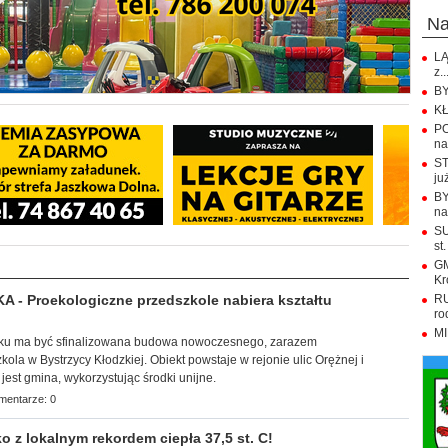
n
LĄ
z..
BY
KŁ
PO
na.
ST
już
BY
na
SU
st.
GM
Kr
- Proekologiczne przedszkole nabiera kształtu
RU
ro
MI
roku ma być
sfinalizowana budowa nowoczesnego, zarazem
ola w Bystrzycy Kłodzkiej. Obiekt powstaje w rejonie ulic Orężnej i
jest gmina, wykorzystując środki unijne.
mentarze: 0
 z lokalnym rekordem ciepła 37,5 st. C!