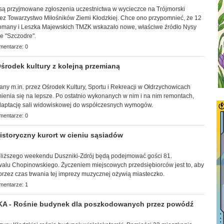
br. są przyjmowane zgłoszenia uczestnictwa w wycieczce na Trójmorski
ez Towarzystwo Miłośników Ziemi Kłodzkiej. Chce ono przypomnieć, że 12
Romany i Leszka Majewskich TMZK wskazało nowe, właściwe źródło Nysy
ne "Szczodre".
mentarze: 0
rodek kultury z kolejną przemianą
wany m.in. przez Ośrodek Kultury, Sportu i Rekreacji w Ołdrzychowicach
ienia się na lepsze. Po ostatnio wykonanych w nim i na nim remontach,
adaptację sali widowiskowej do współczesnych wymogów.
mentarze: 0
storyczny kurort w cieniu sąsiadów
ajbliższego weekendu Duszniki-Zdrój będą podejmować gości 81.
lu Chopinowskiego. Życzeniem miejscowych przedsiębiorców jest to, aby
o przez czas trwania tej imprezy muzycznej ożywią miasteczko.
mentarze: 1
 - Rośnie budynek dla poszkodowanych przez powódź