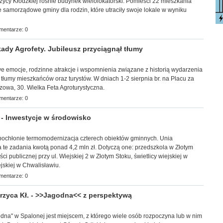
trzycy Kłodzkiej rośnie budynek wielolokatorski. Pomieści 22 mieszkania
samorządowe gminy dla rodzin, które utraciły swoje lokale w wyniku
mentarze: 0
ady Agrofety. Jubileusz przyciągnął tłumy
towe emocje, rodzinne atrakcje i wspomnienia związane z historią wydarzenia
 tłumy mieszkańców oraz turystów. W dniach 1-2 sierpnia br. na Placu za
zowa, 30. Wielka Feta Agroturystyczna.
mentarze: 0
 Inwestycje w środowisko
 pochłonie termomodernizacja czterech obiektów gminnych. Unia
 te zadania kwotą ponad 4,2 mln zł. Dotyczą one: przedszkola w Złotym
i publicznej przy ul. Wiejskiej 2 w Złotym Stoku, świetlicy wiejskiej w
ejskiej w Chwalisławiu.
mentarze: 0
zyca Kł. - >>Jagodna<< z perspektywą
odna" w Spalonej jest miejscem, z którego wiele osób rozpoczyna lub w nim