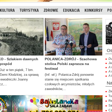
KULTURA
TURYSTYKA
ZDROWIE
EDUKACJA
KONKURSY
PO
O - Szlakiem dawnych
POLANICA-ZDRÓJ - Szachowa
Du
Ja
 gospód
stolica Polski zaprasza na
A 
festiwal
. Już w ten piątek, 7 bm.
A 
iemi Kłodzkiej, za sprawą
(Inf. wł.). Polanica-Zdrój ponownie
A 
zewodniczki Joanny
stanie się miejscem spotkania
z,...
czołowych arcymistrzów, młodych
zawodników,...
Zw
Tu
Re
Sa
Cz