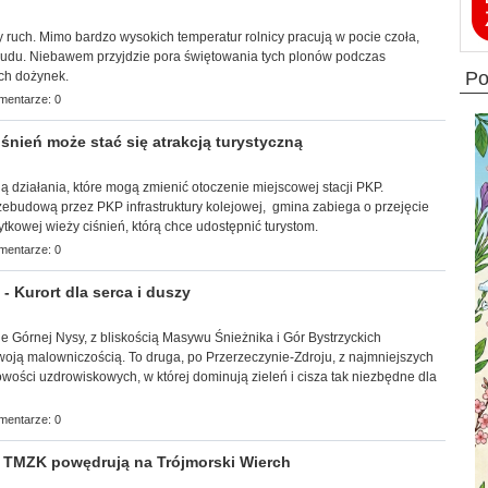
 ruch. Mimo bardzo wysokich temperatur rolnicy pracują w pocie czoła,
trudu. Niebawem przyjdzie pora świętowania tych plonów podczas
p
ch dożynek.
mentarze: 0
śnień może stać się atrakcją turystyczną
wają działania, które mogą zmienić otoczenie miejscowej stacji PKP.
zebudową przez PKP infrastruktury kolejowej, gmina zabiega o przejęcie
tkowej wieży ciśnień, którą chce udostępnić turystom.
mentarze: 0
Kurort dla serca i duszy
wie Górnej Nysy, z bliskością Masywu Śnieżnika i Gór Bystrzyckich
woją malowniczością. To druga, po Przerzeczynie-Zdroju, z najmniejszych
ości uzdrowiskowych, w której dominują zieleń i cisza tak niezbędne dla
mentarze: 0
 TMZK powędrują na Trójmorski Wierch