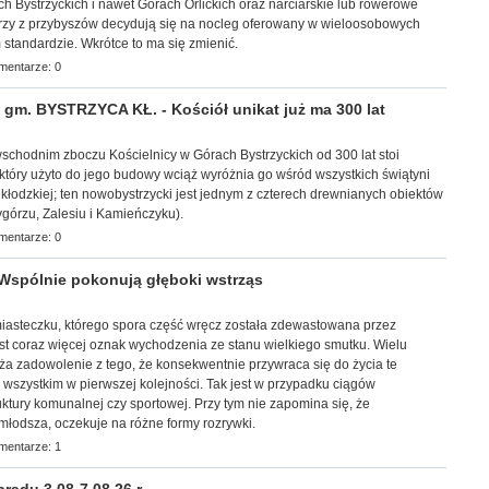
 Bystrzyckich i nawet Górach Orlickich oraz narciarskie lub rowerowe
tórzy z przybyszów decydują się na nocleg oferowany w wieloosobowych
 standardzie. Wkrótce to ma się zmienić.
mentarze: 0
m. BYSTRZYCA KŁ. - Kościół unikat już ma 300 lat
schodnim zboczu Kościelnicy w Górach Bystrzyckich od 300 lat stoi
 który użyto do jego budowy wciąż wyróżnia go wśród wszystkich świątyni
 kłodzkiej; ten nowobystrzycki jest jednym z czterech drewnianych obiektów
ygórzu, Zalesiu i Kamieńczyku).
mentarze: 0
Wspólnie pokonują głęboki wstrząs
 miasteczku, którego spora część wręcz została zdewastowana przez
st coraz więcej oznak wychodzenia ze stanu wielkiego smutku. Wielu
ża zadowolenie z tego, że konsekwentnie przywraca się do życia te
ć wszystkim w pierwszej kolejności. Tak jest w przypadku ciągów
uktury komunalnej czy sportowej. Przy tym nie zapomina się, że
młodsza, oczekuje na różne formy rozrywki.
mentarze: 1