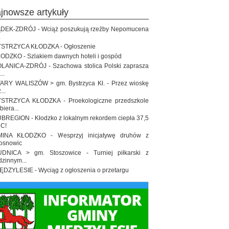
ajnowsze artykuły
DEK-ZDRÓJ - Wciąż poszukują rzeźby Nepomucena
.
STRZYCA KŁODZKA - Ogłoszenie
ODZKO - Szlakiem dawnych hoteli i gospód
LANICA-ZDRÓJ - Szachowa stolica Polski zaprasza
..
ARY WALISZÓW > gm. Bystrzyca Kł. - Przez wioskę
...
STRZYCA KŁODZKA - Proekologiczne przedszkole
biera...
BREGION - Kłodzko z lokalnym rekordem ciepła 37,5
 C!
INA KŁODZKO - Wesprzyj inicjatywę druhów z
osnowic
DNICA > gm. Stoszowice - Turniej piłkarski z
dzinnym...
ĘDZYLESIE - Wyciąg z ogłoszenia o przetargu