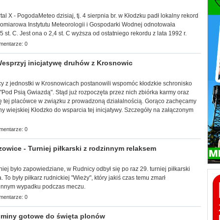
tal X - PogodaMeteo dzisiaj, tj. 4 sierpnia br. w Kłodzku padł lokalny rekord
pomiarowa Instytutu Meteorologii i Gospodarki Wodnej odnotowała
 st. C. Jest ona o 2,4 st. C wyższa od ostatniego rekordu z lata 1992 r.
mentarze: 0
sprzyj inicjatywę druhów z Krosnowic
tnicy z jednostki w Krosnowicach postanowili wspomóc kłodzkie schronisko
"
Pod Psią Gwiazdą". Stąd już rozpoczęta przez nich zbiórka karmy oraz
się tej placówce w związku z prowadzoną działalnością. Gorąco zachęcamy
ny wiejskiej Kłodzko do wsparcia tej inicjatywy. Szczegóły na załączonym
mentarze: 0
wice - Turniej piłkarski z rodzinnym relaksem
śniej było zapowiedziane, w Rudnicy odbył się po raz 29. turniej piłkarski
 To były piłkarz rudnickiej "Wieży", który jakiś czas temu zmarł
tunnym wypadku podczas meczu.
mentarze: 0
miny gotowe do święta plonów