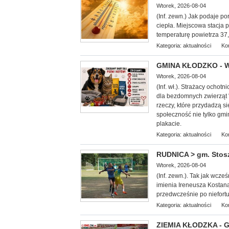
Wtorek, 2026-08-04
(Inf. zewn.) Jak podaje por
ciepła. Miejscowa stacja 
temperaturę powietrza 37,5
Kategoria:
aktualności
Ko
GMINA KŁODZKO - We
Wtorek, 2026-08-04
(Inf. wł.). Strażacy ocho
dla bezdomnych zwierząt 
rzeczy, które przydadzą 
społeczność nie tylko gmi
plakacie.
Kategoria:
aktualności
Ko
RUDNICA > gm. Stoszo
Wtorek, 2026-08-04
(Inf. zewn.). Tak jak wcze
imienia Ireneusza Kostana.
przedwcześnie po niefor
Kategoria:
aktualności
Ko
ZIEMIA KŁODZKA - G