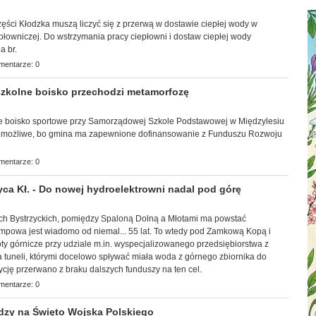
części Kłodzka muszą liczyć się z przerwą w dostawie ciepłej wody w
epłowniczej. Do wstrzymania pracy ciepłowni i dostaw ciepłej wody
a br.
mentarze: 0
zkolne boisko przechodzi metamorfozę
e boisko sportowe przy Samorządowej Szkole Podstawowej w Międzylesiu
ą możliwe, bo gmina ma zapewnione dofinansowanie z Funduszu Rozwoju
mentarze: 0
ca Kł. - Do nowej hydroelektrowni nadal pod górę
órach Bystrzyckich, pomiędzy Spaloną Dolną a Młotami ma powstać
mpowa jest wiadomo od niemal... 55 lat. To wtedy pod Zamkową Kopą i
ty górnicze przy udziale m.in. wyspecjalizowanego przedsiębiorstwa z
 tuneli, którymi docelowo spływać miała woda z górnego zbiornika do
ycję przerwano z braku dalszych funduszy na ten cel.
mentarze: 0
dzy na Święto Wojska Polskiego