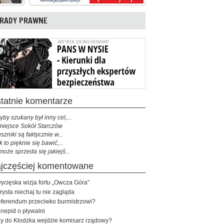
RADY PRAWNE
ostatnie komentarze
yby szukany był inny cel,...
miejsce Sokół Starczów
szniki są faktycznie w...
k to pięknie się bawić,...
może sprzeda się jakiejś...
najczęściej komentowane
ycięska wizja fortu „Owcza Góra”
rysta niechaj tu nie zagląda
ferendum przeciwko burmistrzowi?
nepid o pływalni
y do Kłodzka wejdzie komisarz rządowy?