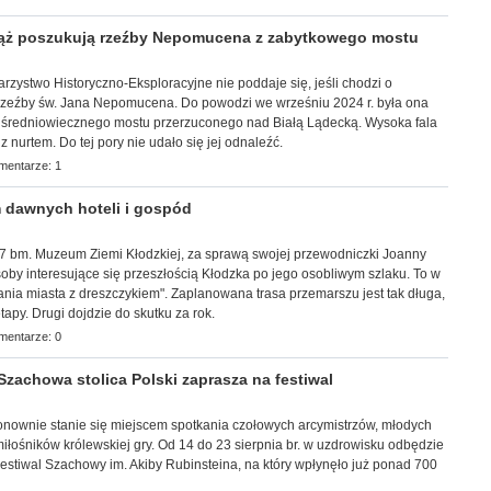
ż poszukują rzeźby Nepomucena z zabytkowego mostu
arzy
stwo Historyczno-Eksploracyjne nie poddaje się, jeśli chodzi o
rzeźby św. Jana Nepomucena. Do powodzi we wrześniu 2024 r. była ona
średniowiecznego mostu przerzuconego nad Białą Lądecką. Wysoka fala
 nurtem. Do tej pory nie udało się jej odnaleźć.
mentarze: 1
 dawnych hoteli i gospód
k, 7 bm. Muzeum Ziemi Kłodzkiej, za sprawą swojej przewodniczki Joanny
by interesujące się przeszłością Kłodzka po jego osobliwym szlaku. To w
ia miasta z dreszczykiem". Zaplanowana trasa przemarszu jest tak długa,
apy. Drugi dojdzie do skutku za rok.
mentarze: 0
achowa stolica Polski zaprasza na festiwal
j ponownie stanie się miejscem spotkania czołowych arcymistrzów, młodych
łośników królewskiej gry. Od 14 do 23 sierpnia br. w uzdrowisku odbędzie
estiwal Szachowy im. Akiby Rubinsteina, na który wpłynęło już ponad 700