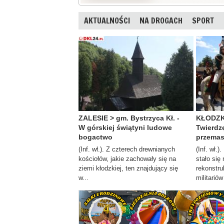
AKTUALNOŚCI
NA DROGACH
SPORT
ZALESIE > gm. Bystrzyca Kł. -
KŁODZKO
W górskiej świątyni ludowe
Twierdz
bogactwo
przemas
(Inf. wł.). Z czterech drewnianych
(Inf. wł.)
kościołów, jakie zachowały się na
stało się
ziemi kłodzkiej, ten znajdujący się
rekonstru
w...
militariów 