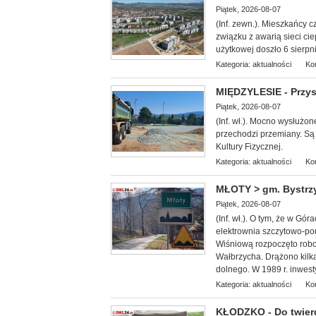
Piątek, 2026-08-07
(Inf. zewn.). Mieszkańcy 
związku z awarią sieci ci
użytkowej doszło 6 sierpni
Kategoria:
aktualności
Ko
MIĘDZYLESIE - Przys
Piątek, 2026-08-07
(Inf. wł.). Mocn
o wysłużon
przechodzi przemiany. S
Kultury Fizycznej.
Kategoria:
aktualności
Ko
MŁOTY > gm. Bystrzy
Piątek, 2026-08-07
(Inf. wł.). O tym, że w G
elektrownia szczytowo-po
Wiśniową rozpoczęto robo
Wałbrzycha. Drążono kilka
dolnego. W 1989 r. inwest
Kategoria:
aktualności
Ko
KŁODZKO - Do twier