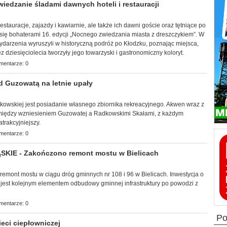
edzanie śladami dawnych hoteli i restauracji
 restauracj
e, zajazdy i kawiarnie, ale także ich dawni goście oraz tętniące po
 się bohaterami 16. edycji „Nocnego zwiedzania miasta z dreszczykiem”. W
wydarzenia wyruszyli w historyczną podróż po Kłodzku, poznając miejsca,
zez dziesięciolecia tworzyły jego towarzyski i gastronomiczny koloryt.
mentarze: 0
 Guzowatą na letnie upały
radkowskiej jest posiadanie własnego zbiornika rekreacyjnego. Akwen wraz z
między wzniesieniem Guzowatej a Radkowskimi Skałami, z każdym
atrakcyjniejszy.
mentarze: 0
KIE - Zakończono remont mostu w Bielicach
ię remont mostu w ciągu dróg gminnych nr 108 i 96
w Bielicach. Inwestycja o
ł jest kolejnym elementem odbudowy gminnej infrastruktury po powodzi z
mentarze: 0
p
eci ciepłowniczej