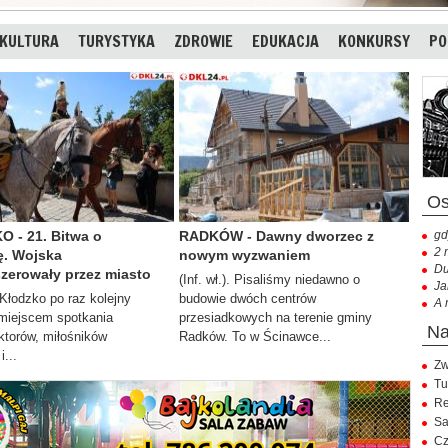
KULTURA
TURYSTYKA
ZDROWIE
EDUKACJA
KONKURSY
PO
 - 21. Bitwa o
RADKÓW - Dawny dworzec z
gd
2 
ę. Wojska
nowym wyzwaniem
Du
zerowały przez miasto
(Inf. wł.). Pisaliśmy niedawno o
Ja
. Kłodzko po raz kolejny
budowie dwóch centrów
A 
 miejscem spotkania
przesiadkowych na terenie gminy
ktorów, miłośników
Radków. To w Ścinawce...
i...
Zw
Tu
Re
Sa
Cz