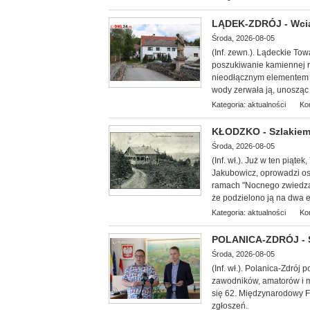
LĄDEK-ZDRÓJ - Wcią
Środa, 2026-08-05
(Inf. zewn.). Lądeckie Tow
poszukiwanie kamiennej 
nieodłącznym elementem 
wody zerwała ją, unosząc z
Kategoria:
aktualności
Ko
KŁODZKO - Szlakiem
Środa, 2026-08-05
(Inf. wł.
). Już w ten piąte
Jakubowicz, oprowadzi oso
ramach "Nocnego zwiedzan
że podzielono ją na dwa et
Kategoria:
aktualności
Ko
POLANICA-ZDRÓJ - Sz
Środa, 2026-08-05
(Inf. wł.). Polanica-Zdró
zawodników, amatorów i mi
się 62. Międzynarodowy F
zgłoszeń.