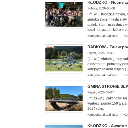
KŁODZKO - Nocne zwi
Sobota, 2026-08-08
(Inf. wł.). Kłodzkie hotele,
zmroku życie miasta stały
piątek, 7 bm. uczestnicy 
ludzi i obyczaje, które pr
Kategoria:
aktualności
Ko
RADKÓW - Zalew pod
Piątek, 2026-08-07
(Inf. wł.). Atutem gminy 
otoczeniem, położony po
kolejnym rokiem staje się 
Kategoria:
aktualności
Ko
GMINA STRONIE ŚLĄS
Piątek, 2026-08-07
(Inf. zewn.). Zakończył s
wartości ponad 150 tys. z
2024 roku.
Kategoria:
aktualności
Ko
KŁODZKO - Awaria si