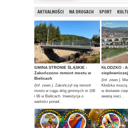
AKTUALNOŚCI
NA DROGACH
SPORT
KULT
GMINA STRONIE ŚLĄSKIE -
KŁODZKO - Aw
Zakończono remont mostu w
ciepłowniczej
Bielicach
(Inf. zewn.). M
(Inf. zewn.). Zakończył się remont
Kłodzka muszą l
mostu w ciągu dróg gminnych nr 108
w dostawie ciep
i 96 w Bielicach. Inwestycja o
awarią sieci...
wartości ponad...