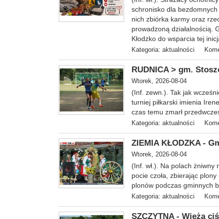
schronisko dla bezdomnych 
nich zbiórka karmy oraz rze
prowadzoną działalnością. G
Kłodzko do wsparcia tej ini
Kategoria:
aktualności
Kome
RUDNICA > gm. Stoszow
Wtorek, 2026-08-04
(Inf. zewn.). Tak jak wcześn
turniej piłkarski imienia Ire
czas temu zmarł przedwcze
Kategoria:
aktualności
Kome
ZIEMIA KŁODZKA - Gm
Wtorek, 2026-08-04
(Inf. wł.). Na
polach żniwny r
pocie czoła, zbierając plon
plonów podczas gminnych bą
Kategoria:
aktualności
Kome
SZCZYTNA - Wieża ciśn