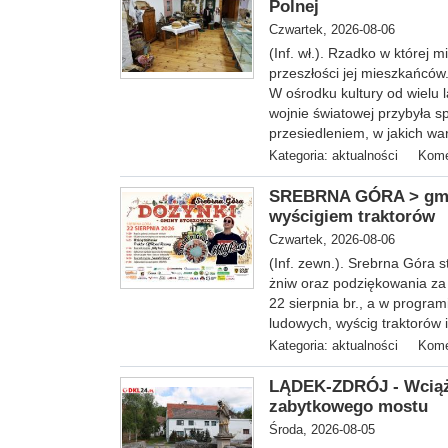
Polnej
Czwartek, 2026-08-06
(Inf. wł.). Rzadko w której
przeszłości jej mieszkańców
W ośrodku kultury od wielu l
wojnie światowej przybyła s
przesiedleniem, w jakich w
Kategoria:
aktualności
Kome
SREBRNA GÓRA > gm. S
wyścigiem traktorów
Czwartek, 2026-08-06
(Inf. zewn.). Srebrna Góra 
żniw oraz podziękowania za
22 sierpnia br., a w program
ludowych, wyścig traktorów i
Kategoria:
aktualności
Kome
LĄDEK-ZDRÓJ - Wciąż
zabytkowego mostu
Środa, 2026-08-05