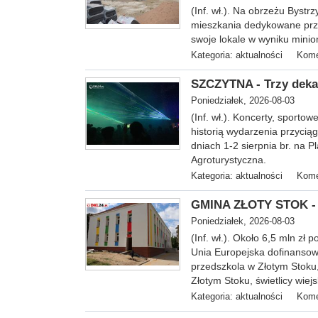
(In
f. wł.). Na obrzeżu Bystr
mieszkania dedykowane prze
swoje lokale w wyniku mini
Kategoria:
aktualności
Kome
SZCZYTNA - Trzy dekad
Poniedziałek, 2026-08-03
(Inf. wł.). Koncerty, sporto
historią wydarzenia przycią
dniach 1-2 sierpnia br. na 
Agroturystyczna.
Kategoria:
aktualności
Kome
GMINA ZŁOTY STOK - 
Poniedziałek, 2026-08-03
(Inf. wł.).
Około 6,5 mln zł p
Unia Europejska dofinansowa
przedszkola w Złotym Stoku,
Złotym Stoku, świetlicy wiej
Kategoria:
aktualności
Kome