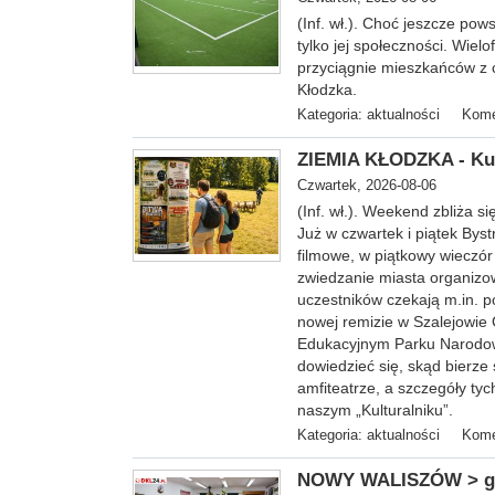
(Inf. wł.). Choć jeszcze pow
tylko jej społeczności. Wiel
przyciągnie mieszkańców z c
Kłodzka.
Kategoria:
aktualności
Kome
ZIEMIA KŁODZKA - Kul
Czwartek, 2026-08-06
(Inf. wł.). Weekend zbliża s
Już w czwartek i piątek Bys
filmowe, w piątkowy wieczór
zwiedzanie miasta organizo
uczestników czekają m.in. p
nowej remizie w Szalejowie
Edukacyjnym Parku Narodow
dowiedzieć się, skąd bierze
amfiteatrze, a szczegóły ty
naszym „Kulturalniku”.
Kategoria:
aktualności
Kome
NOWY WALISZÓW > gm. 