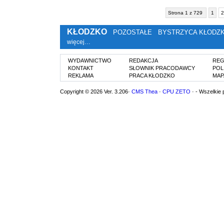
Strona 1 z 729
1
2
KŁODZKO
POZOSTAŁE
BYSTRZYCA KŁODZ
więcej…
WYDAWNICTWO
REDAKCJA
REG
KONTAKT
SŁOWNIK PRACODAWCY
POL
REKLAMA
PRACA KŁODZKO
MAP
Copyright © 2026 Ver. 3.206·
CMS Thea
·
CPU ZETO
· - Wszelkie