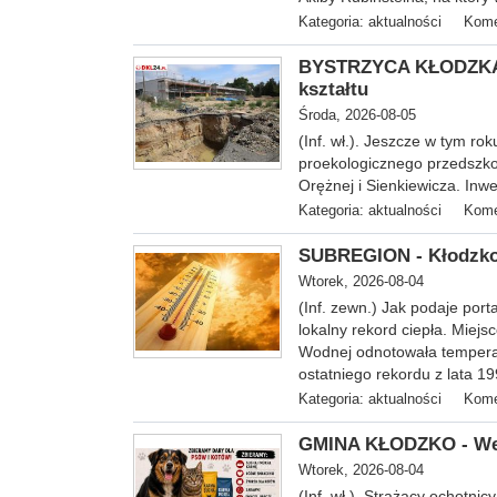
Kategoria:
aktualności
Kome
BYSTRZYCA KŁODZKA -
kształtu
Środa, 2026-08-05
(Inf. wł.). Jeszcze w tym ro
proekologicznego przedszkol
Orężnej i Sienkiewicza. Inwe
Kategoria:
aktualności
Kome
SUBREGION - Kłodzko z
Wtorek, 2026-08-04
(Inf. zewn.) Jak podaje porta
lokalny rekord ciepła. Miejs
Wodnej odnotowała temperatu
ostatniego rekordu z lata 19
Kategoria:
aktualności
Kome
GMINA KŁODZKO - Wes
Wtorek, 2026-08-04
(Inf. wł.). Strażacy ochotni