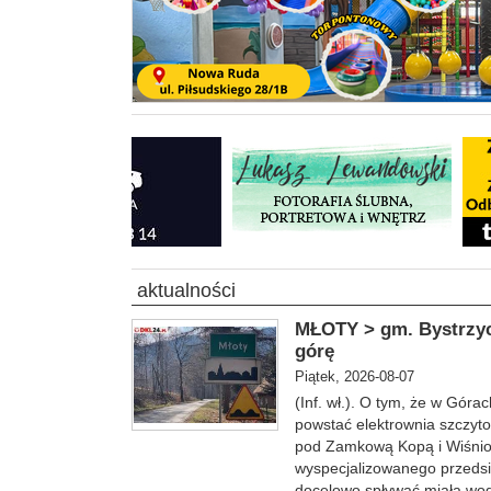
aktualności
MŁOTY > gm. Bystrzyca
górę
Piątek, 2026-08-07
(Inf. wł.). O tym, że w Gór
powstać elektrownia szczyt
pod Zamkową Kopą i Wiśniow
wyspecjalizowanego przedsię
docelowo spływać miała wod