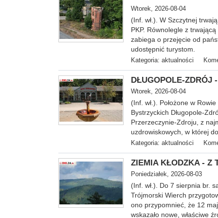
Wtorek, 2026-08-04
(Inf. wł.). W Szczytnej trwa
PKP. Równolegle z trwającą
zabiega o przejęcie od pańs
udostępnić turystom.
Kategoria:
aktualności
Kome
DŁUGOPOLE-ZDRÓJ - Ku
Wtorek, 2026-08-04
(Inf. wł.). Położone w Rowie
Bystrzyckich Długopole-Zdró
Przerzeczynie-Zdroju, z na
uzdrowiskowych, w której do
Kategoria:
aktualności
Kome
ZIEMIA KŁODZKA - Z T
Poniedziałek, 2026-08-03
(Inf. wł.). Do 7 sierpnia br
Trójmorski Wierch przygoto
ono przypomnieć, że 12 ma
wskazało nowe, właściwe źr