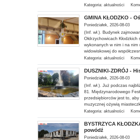
Kategoria:
aktualności
Kome
GMINA KŁODZKO - Ośro
Poniedziałek, 2026-08-03
(Inf. wł.). Budynek zajmowan
Ołdrzychowicach Kłodzkich 
wykonanych w nim i na nim r
widowiskowej do współcze
Kategoria:
aktualności
Kome
DUSZNIKI-ZDRÓJ - His
Poniedziałek, 2026-08-03
(Inf. wł.). Już podczas naj
81. Międzynarodowego Fest
przedsiębiorców jest to, aby
muzycznej ożywią miastecz
Kategoria:
aktualności
Kome
BYSTRZYCA KŁODZKA -
powódź
Poniedziałek, 2026-08-03