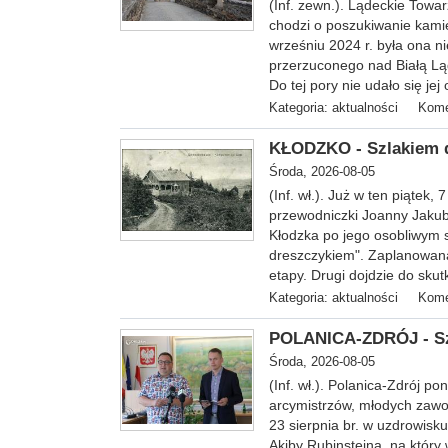
(Inf. zewn.). Lądeckie Towa
chodzi o poszukiwanie kam
wrześniu 2024 r. była ona
przerzuconego nad Białą Lą
Do tej pory nie udało się jej
Kategoria:
aktualności
Kome
KŁODZKO - Szlakiem d
Środa, 2026-08-05
(Inf. wł.
). Już w ten piątek,
przewodniczki Joanny Jakubo
Kłodzka po jego osobliwym 
dreszczykiem". Zaplanowana 
etapy. Drugi dojdzie do skut
Kategoria:
aktualności
Kome
POLANICA-ZDRÓJ - Sza
Środa, 2026-08-05
(Inf. wł.). Polanica-Zdrój p
arcymistrzów, młodych zawod
23 sierpnia br. w uzdrowis
Akiby Rubinsteina, na który