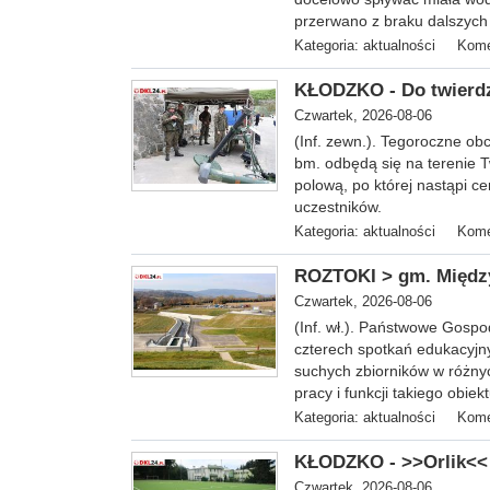
przerwano z braku dalszych 
Kategoria:
aktualności
Kome
KŁODZKO - Do twierdz
Czwartek, 2026-08-06
(Inf. zewn.). T
egoroczne obc
bm. odbędą się na terenie 
polową, po której nastąpi ce
uczestników.
Kategoria:
aktualności
Kome
ROZTOKI > gm. Między
Czwartek, 2026-08-06
(Inf. wł.). Państwowe Gosp
czterech spotkań edukacyjn
suchych zbiorników w różnyc
pracy i funkcji takiego obiekt
Kategoria:
aktualności
Kome
KŁODZKO - >>Orlik<< 
Czwartek, 2026-08-06