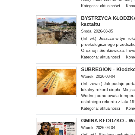
Kategoria:
aktualności
Kome
BYSTRZYCA KŁODZKA -
kształtu
Środa, 2026-08-05
(Inf. wł.). Jeszcze w tym ro
proekologicznego przedszkol
Orężnej i Sienkiewicza. Inwe
Kategoria:
aktualności
Kome
SUBREGION - Kłodzko z
Wtorek, 2026-08-04
(Inf. zewn.) Jak podaje porta
lokalny rekord ciepła. Miejs
Wodnej odnotowała temperatu
ostatniego rekordu z lata 19
Kategoria:
aktualności
Kome
GMINA KŁODZKO - Wes
Wtorek, 2026-08-04
(Inf. wł.). Strażacy ochotni