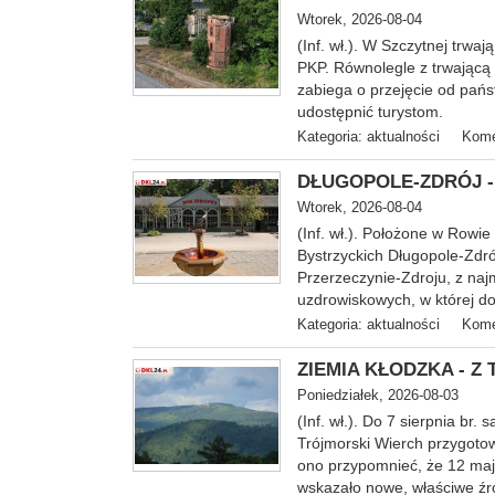
Wtorek, 2026-08-04
(Inf. wł.). W Szczytnej trwa
PKP. Równolegle z trwającą
zabiega o przejęcie od pańs
udostępnić turystom.
Kategoria:
aktualności
Kome
DŁUGOPOLE-ZDRÓJ - Ku
Wtorek, 2026-08-04
(Inf. wł.). Położone w Rowie
Bystrzyckich Długopole-Zdró
Przerzeczynie-Zdroju, z na
uzdrowiskowych, w której do
Kategoria:
aktualności
Kome
ZIEMIA KŁODZKA - Z T
Poniedziałek, 2026-08-03
(Inf. wł.). Do 7 sierpnia br
Trójmorski Wierch przygoto
ono przypomnieć, że 12 ma
wskazało nowe, właściwe źr