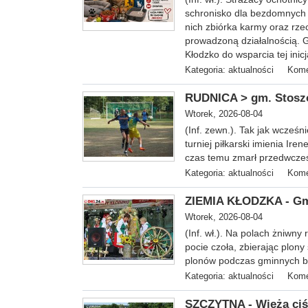
schronisko dla bezdomnych 
nich zbiórka karmy oraz rze
prowadzoną działalnością. G
Kłodzko do wsparcia tej ini
Kategoria:
aktualności
Kome
RUDNICA > gm. Stoszow
Wtorek, 2026-08-04
(Inf. zewn.). Tak jak wcześn
turniej piłkarski imienia Ire
czas temu zmarł przedwcze
Kategoria:
aktualności
Kome
ZIEMIA KŁODZKA - Gm
Wtorek, 2026-08-04
(Inf. wł.). Na
polach żniwny r
pocie czoła, zbierając plon
plonów podczas gminnych bą
Kategoria:
aktualności
Kome
SZCZYTNA - Wieża ciśn