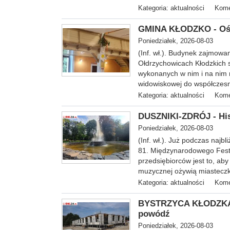
Kategoria:
aktualności
Kome
GMINA KŁODZKO - Ośro
Poniedziałek, 2026-08-03
(Inf. wł.). Budynek zajmowan
Ołdrzychowicach Kłodzkich 
wykonanych w nim i na nim r
widowiskowej do współcze
Kategoria:
aktualności
Kome
DUSZNIKI-ZDRÓJ - His
Poniedziałek, 2026-08-03
(Inf. wł.). Już podczas naj
81. Międzynarodowego Fest
przedsiębiorców jest to, aby
muzycznej ożywią miastecz
Kategoria:
aktualności
Kome
BYSTRZYCA KŁODZKA -
powódź
Poniedziałek, 2026-08-03