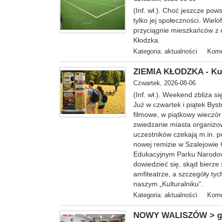
(Inf. wł.). Choć jeszcze pow
tylko jej społeczności. Wiel
przyciągnie mieszkańców z c
Kłodzka.
Kategoria:
aktualności
Kome
ZIEMIA KŁODZKA - Kul
Czwartek, 2026-08-06
(Inf. wł.). Weekend zbliża s
Już w czwartek i piątek Bys
filmowe, w piątkowy wieczór
zwiedzanie miasta organizo
uczestników czekają m.in. p
nowej remizie w Szalejowie
Edukacyjnym Parku Narodow
dowiedzieć się, skąd bierze
amfiteatrze, a szczegóły ty
naszym „Kulturalniku”.
Kategoria:
aktualności
Kome
NOWY WALISZÓW > gm. 