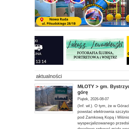
aktualności
MŁOTY > gm. Bystrzyca
górę
Piątek, 2026-08-07
(Inf. wł.). O tym, że w Gór
powstać elektrownia szczyt
pod Zamkową Kopą i Wiśniow
wyspecjalizowanego przedsię
docelowo spływać miała wod