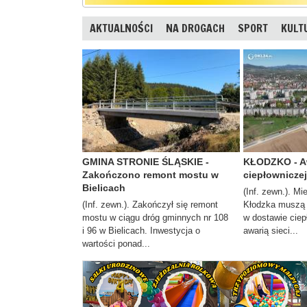
AKTUALNOŚCI
NA DROGACH
SPORT
KULT
GMINA STRONIE ŚLĄSKIE -
KŁODZKO - Aw
Zakończono remont mostu w
ciepłowniczej
Bielicach
(Inf. zewn.). M
(Inf. zewn.). Zakończył się remont
Kłodzka muszą l
mostu w ciągu dróg gminnych nr 108
w dostawie ciep
i 96 w Bielicach. Inwestycja o
awarią sieci...
wartości ponad...