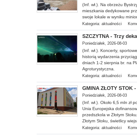
(In
f. wł.). Na obrzeżu Bystr
mieszkania dedykowane prze
swoje lokale w wyniku mini
Kategoria:
aktualności
Kome
SZCZYTNA - Trzy dekad
Poniedziałek, 2026-08-03
(Inf. wł.). Koncerty, sporto
historią wydarzenia przycią
dniach 1-2 sierpnia br. na 
Agroturystyczna.
Kategoria:
aktualności
Kome
GMINA ZŁOTY STOK - 
Poniedziałek, 2026-08-03
(Inf. wł.).
Około 6,5 mln zł p
Unia Europejska dofinansowa
przedszkola w Złotym Stoku,
Złotym Stoku, świetlicy wiej
Kategoria:
aktualności
Kome