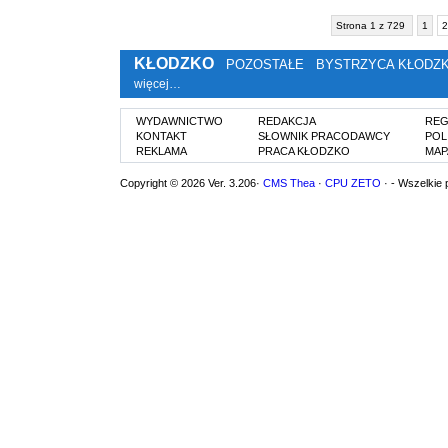
Strona 1 z 729
1
2
KŁODZKO
POZOSTAŁE
BYSTRZYCA KŁODZ
więcej…
WYDAWNICTWO
REDAKCJA
REG
KONTAKT
SŁOWNIK PRACODAWCY
POL
REKLAMA
PRACA KŁODZKO
MAP
Copyright © 2026 Ver. 3.206·
CMS Thea
·
CPU ZETO
· - Wszelkie