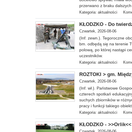
przerwano z braku dalszych 
Kategoria:
aktualności
Kome
KŁODZKO - Do twierdz
Czwartek, 2026-08-06
(Inf. zewn.). T
egoroczne obc
bm. odbędą się na terenie 
polową, po której nastąpi ce
uczestników.
Kategoria:
aktualności
Kome
ROZTOKI > gm. Między
Czwartek, 2026-08-06
(Inf. wł.). Państwowe Gosp
czterech spotkań edukacyjn
suchych zbiorników w różnyc
pracy i funkcji takiego obiekt
Kategoria:
aktualności
Kome
KŁODZKO - >>Orlik<< 
Czwartek, 2026-08-06