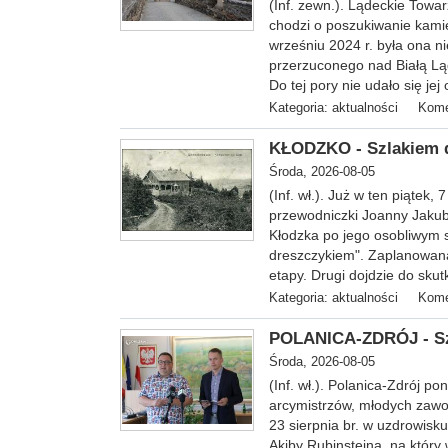
(Inf. zewn.). Lądeckie Towa
chodzi o poszukiwanie kam
wrześniu 2024 r. była ona
przerzuconego nad Białą Lą
Do tej pory nie udało się jej
Kategoria:
aktualności
Kome
KŁODZKO - Szlakiem d
Środa, 2026-08-05
(Inf. wł.
). Już w ten piątek,
przewodniczki Joanny Jakubo
Kłodzka po jego osobliwym 
dreszczykiem". Zaplanowana 
etapy. Drugi dojdzie do skut
Kategoria:
aktualności
Kome
POLANICA-ZDRÓJ - Sza
Środa, 2026-08-05
(Inf. wł.). Polanica-Zdrój p
arcymistrzów, młodych zawod
23 sierpnia br. w uzdrowis
Akiby Rubinsteina, na który