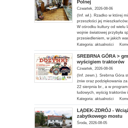
Polnej
Czwartek, 2026-08-06
(Inf. wł.). Rzadko w której
przeszłości jej mieszkańców
W ośrodku kultury od wielu l
wojnie światowej przybyła s
przesiedleniem, w jakich w
Kategoria:
aktualności
Kome
SREBRNA GÓRA > gm. S
wyścigiem traktorów
Czwartek, 2026-08-06
(Inf. zewn.). Srebrna Góra 
żniw oraz podziękowania za
22 sierpnia br., a w program
ludowych, wyścig traktorów i
Kategoria:
aktualności
Kome
LĄDEK-ZDRÓJ - Wciąż
zabytkowego mostu
Środa, 2026-08-05