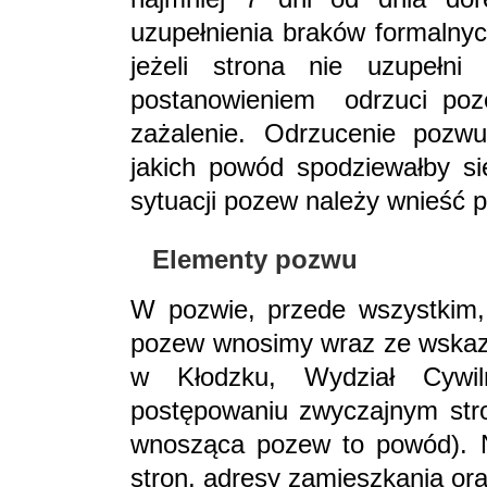
uzupełnienia braków formalnyc
jeżeli strona nie uzupełn
postanowieniem odrzuci poze
zażalenie. Odrzucenie pozw
jakich powód spodziewałby s
sytuacji pozew należy wnieść 
Elementy pozwu
W pozwie, przede wszystkim,
pozew wnosimy wraz ze wskaz
w Kłodzku, Wydział Cywil
postępowaniu zwyczajnym str
wnosząca pozew to powód). N
stron, adresy zamieszkania o