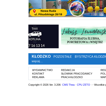
KŁODZKO
POZOSTAŁE
BYSTRZYCA KŁODZ
więcej…
WYDAWNICTWO
REDAKCJA
REG
KONTAKT
SŁOWNIK PRACODAWCY
POL
REKLAMA
PRACA KŁODZKO
MAP
Copyright © 2026 Ver. 3.206·
CMS Thea
·
CPU ZETO
· - Wszelkie