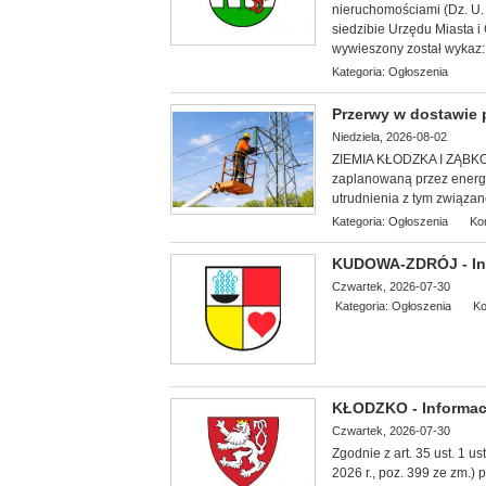
nieruchomościami (Dz. U. 
siedzibie Urzędu Miasta i
wywieszony został wykaz:
Kategoria:
Ogłoszenia
Przerwy w dostawie p
Niedziela, 2026-08-02
ZIEMIA KŁODZKA I ZĄBKOWI
zaplanowaną przez energe
utrudnienia z tym związan
Kategoria:
Ogłoszenia
Ko
KUDOWA-ZDRÓJ - In
Czwartek, 2026-07-30
Kategoria:
Ogłoszenia
Ko
KŁODZKO - Informac
Czwartek, 2026-07-30
Zgodnie z art. 35 ust. 1 u
2026 r., poz. 399 ze zm.)