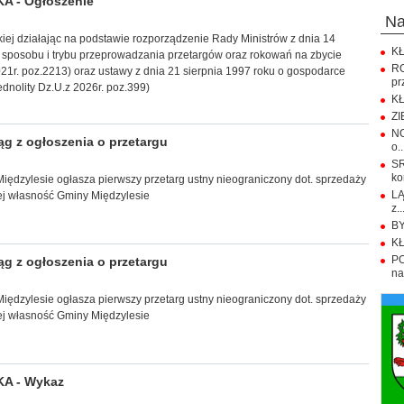
 - Ogłoszenie
n
kiej działając na podstawie rozporządzenie Rady Ministrów z dnia 14
KŁ
 sposobu i trybu przeprowadzania przetargów oraz rokowań na zbycie
R
21r. poz.2213) oraz ustawy z dnia 21 sierpnia 1997 roku o gospodarce
pr
ednolity Dz.U.z 2026r. poz.399)
KŁ
ZI
NO
g z ogłoszenia o przetargu
o..
S
ko
Międzylesie ogłasza pierwszy przetarg ustny nieograniczony dot. sprzedaży
LĄ
ej własność Gminy Międzylesie
z..
BY
KŁ
PO
g z ogłoszenia o przetargu
na.
Międzylesie ogłasza pierwszy przetarg ustny nieograniczony dot. sprzedaży
ej własność Gminy Międzylesie
A - Wykaz