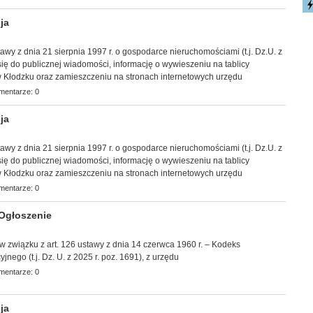
ja
ustawy z dnia 21 sierpnia 1997 r. o gospodarce nieruchomościami
(t.j. Dz.U. z
 się do publicznej wiadomości, informację
o wywieszeniu na tablicy
 Kłodzku oraz zamieszczeniu na stronach
internetowych urzędu
mentarze: 0
ja
ustawy z dnia 21 sierpnia 1997 r. o gospodarce nieruchomościami
(t.j. Dz.U. z
 się do publicznej wiadomości, informację
o wywieszeniu na tablicy
 Kłodzku oraz zamieszczeniu na stronach
internetowych urzędu
mentarze: 0
Ogłoszenie
w związku z art. 126 usta
wy z dnia 14 czerwca 1960 r. – Kodeks
nego (t.j. Dz. U. z 2025 r. poz. 1691), z urzędu
mentarze: 0
ja