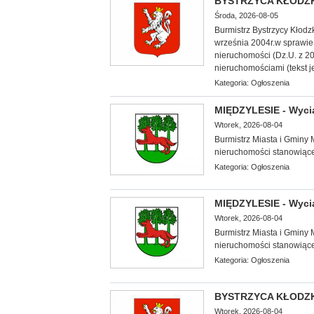
BYSTRZYCA KŁODZKA
Środa, 2026-08-05
Burmistrz Bystrzycy Kłodz
września 2004r.w sprawie
nieruchomości (Dz.U. z 20
nieruchomościami (tekst j
Kategoria:
Ogłoszenia
MIĘDZYLESIE - Wycią
Wtorek, 2026-08-04
Burmistrz Miasta i Gminy 
nieruchomości stanowiąc
Kategoria:
Ogłoszenia
MIĘDZYLESIE - Wycią
Wtorek, 2026-08-04
Burmistrz Miasta i Gminy 
nieruchomości stanowiąc
Kategoria:
Ogłoszenia
BYSTRZYCA KŁODZK
Wtorek, 2026-08-04