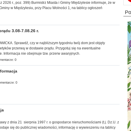
z 2026 r., poz. 399) Burmistrz Miasta i Gminy Międzylesie informuje, że w
 Gminy w Międzylesiu, przy Placu Wolności 1, na tablicy ogłoszeń
p
rądu 3.08-7.08.26 r.
CKA. Sprawdź, czy w najbliższym tygodniu twój dom jest objęty
tyków przerwą w dostawie prądu. Przygotuj się na ewentualne
e. Informacja nie obejmuje tzw. przerw awaryjnych.
mentarze: 0
formacja
mentarze: 0
ja
stawy z dnia 21 sierpnia 1997 r. o gospodarce nieruchomościami (t.j. Dz.U. z
 podaje się do publicznej wiadomości, informację
o wywieszeniu na tablicy