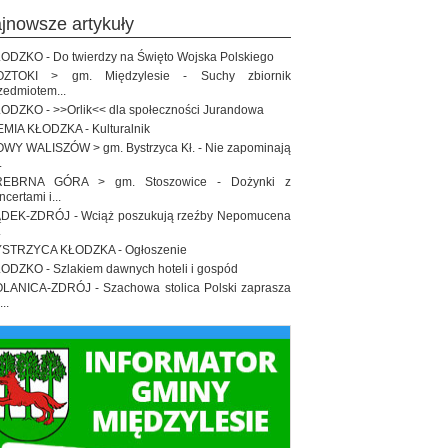
ajnowsze artykuły
ODZKO - Do twierdzy na Święto Wojska Polskiego
OZTOKI > gm. Międzylesie - Suchy zbiornik
zedmiotem...
ODZKO - >>Orlik<< dla społeczności Jurandowa
EMIA KŁODZKA - Kulturalnik
WY WALISZÓW > gm. Bystrzyca Kł. - Nie zapominają
.
REBRNA GÓRA > gm. Stoszowice - Dożynki z
ncertami i...
DEK-ZDRÓJ - Wciąż poszukują rzeźby Nepomucena
.
STRZYCA KŁODZKA - Ogłoszenie
ODZKO - Szlakiem dawnych hoteli i gospód
LANICA-ZDRÓJ - Szachowa stolica Polski zaprasza
..