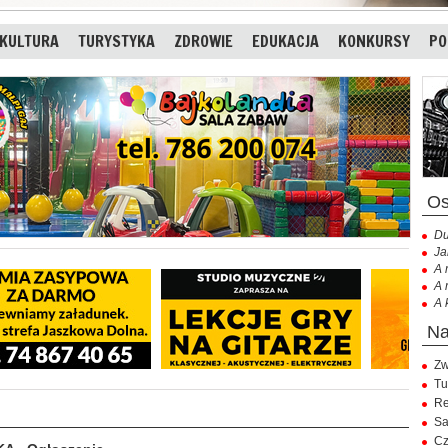
KULTURA
TURYSTYKA
ZDROWIE
EDUKACJA
KONKURSY
PO
Du
Ja
A 
A 
A 
Zw
Tu
Re
Sa
Cz