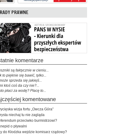
RADY PRAWNE
ostatnie komentarze
szniki są faktycznie w cieniu...
k to pięknie się bawić, tylko...
może sprzeda się jakiejś...
mi ktoś coś da czy nie?...
kto płaci za wodę? Płacę to...
najczęściej komentowane
ycięska wizja fortu „Owcza Góra”
rysta niechaj tu nie zagląda
ferendum przeciwko burmistrzowi?
nepid o pływalni
y do Kłodzka wejdzie komisarz rządowy?