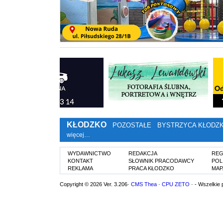
KŁODZKO
POZOSTAŁE
BYSTRZYCA KŁODZ
więcej…
WYDAWNICTWO
REDAKCJA
REG
KONTAKT
SŁOWNIK PRACODAWCY
POL
REKLAMA
PRACA KŁODZKO
MAP
Copyright © 2026 Ver. 3.206·
CMS Thea
·
CPU ZETO
· - Wszelkie