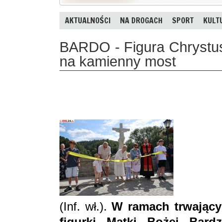
AKTUALNOŚCI
NA DROGACH
SPORT
KULT
BARDO - Figura Chrystu
na kamienny most
(Inf. wł.).
W ramach trwający
figurki Matki Bożej Bard