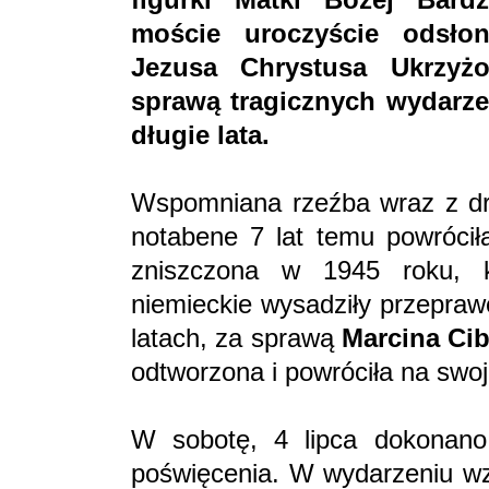
moście uroczyście odsło
Jezusa Chrystusa Ukrzyż
sprawą tragicznych wydarze
długie lata.
Wspomniana rzeźba wraz z dr
notabene 7 lat temu powróciła
zniszczona w 1945 roku, k
niemieckie wysadziły przepraw
latach, za sprawą
Marcina Ci
odtworzona i powróciła na swoj
W sobotę, 4 lipca dokonano 
poświęcenia. W wydarzeniu wzi