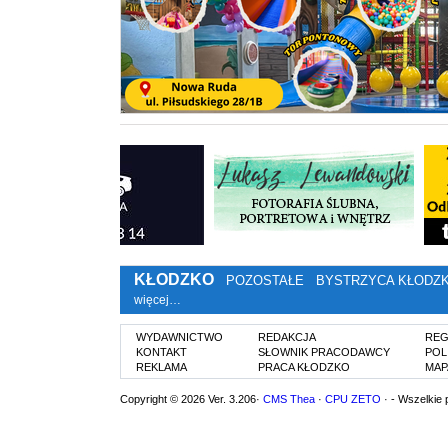
KŁODZKO
POZOSTAŁE
BYSTRZYCA KŁODZ
więcej…
WYDAWNICTWO
REDAKCJA
REG
KONTAKT
SŁOWNIK PRACODAWCY
POL
REKLAMA
PRACA KŁODZKO
MAP
Copyright © 2026 Ver. 3.206·
CMS Thea
·
CPU ZETO
· - Wszelkie