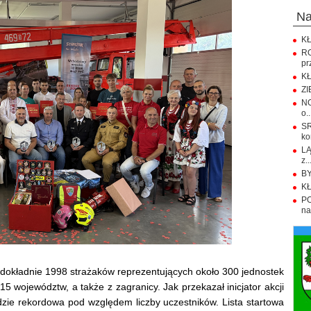
n
KŁ
R
pr
KŁ
ZI
NO
o..
S
ko
LĄ
z..
BY
KŁ
PO
na.
 dokładnie 1998 strażaków reprezentujących około 300 jednostek
5 województw, a także z zagranicy. Jak przekazał inicjator akcji
dzie rekordowa pod względem liczby uczestników. Lista startowa