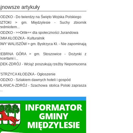
ajnowsze artykuły
ODZKO - Do twierdzy na Święto Wojska Polskiego
OZTOKI > gm. Międzylesie - Suchy zbiornik
zedmiotem...
ODZKO - >>Orlik<< dla społeczności Jurandowa
EMIA KŁODZKA - Kulturalnik
WY WALISZÓW > gm. Bystrzyca Kł. - Nie zapominają
.
REBRNA GÓRA > gm. Stoszowice - Dożynki z
ncertami i...
DEK-ZDRÓJ - Wciąż poszukują rzeźby Nepomucena
.
STRZYCA KŁODZKA - Ogłoszenie
ODZKO - Szlakiem dawnych hoteli i gospód
LANICA-ZDRÓJ - Szachowa stolica Polski zaprasza
..