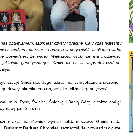
nas optymizmem, szpik jest czysty i pracuje. Cały czas jesteśmy
dawna możemy patrzeć z nadzieją w przyszłość. Jeśli ktoś waha
ogę powiedzieć, że warto. Większość osób nie ma możliwości
na „bliźniaka genetycznego”. Szpiku nie da się wyprodukować ani
Bałys.
ć szczyt Śnieżnika. Jego udział ma symboliczne znaczenie i
ego dawcy, określanego często jako „bliźniak genetyczny”.
ali m.in. Rysy, Świnicę, Śnieżkę i Babią Górę, a także podjęli
wyprawy jest Śnieżnik.
cznej akcji ma również wymiar solidarnościowy. Gmina nadal
u. Burmistrz
Dariusz Chromiec
zaznaczył, że przyjazd tak dużej