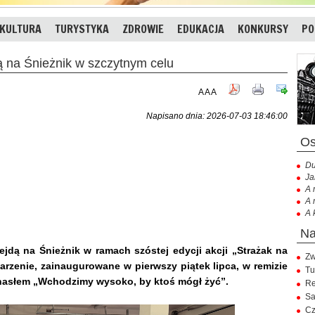
KULTURA
TURYSTYKA
ZDROWIE
EDUKACJA
KONKURSY
PO
 na Śnieżnik w szczytnym celu
A
A
A
Napisano dnia: 2026-07-03 18:46:00
Du
Ja
A 
A 
A 
wejdą na Śnieżnik w ramach szóstej edycji akcji „Strażak na
Zw
rzenie, zainaugurowane w pierwszy piątek lipca, w remizie
Tu
 hasłem „Wchodzimy wysoko, by ktoś mógł żyć”.
Re
Sa
Cz