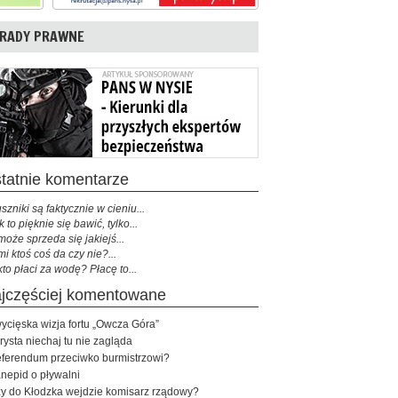
RADY PRAWNE
ostatnie komentarze
szniki są faktycznie w cieniu...
k to pięknie się bawić, tylko...
może sprzeda się jakiejś...
mi ktoś coś da czy nie?...
kto płaci za wodę? Płacę to...
najczęściej komentowane
ycięska wizja fortu „Owcza Góra”
rysta niechaj tu nie zagląda
ferendum przeciwko burmistrzowi?
nepid o pływalni
y do Kłodzka wejdzie komisarz rządowy?