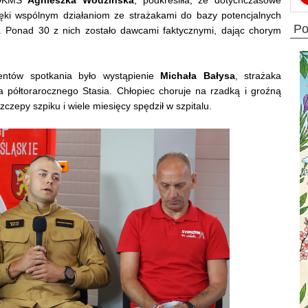
zięki wspólnym działaniom ze strażakami do bazy potencjalnych
p
. Ponad 30 z nich zostało dawcami faktycznymi, dając chorym
entów spotkania było wystąpienie
Michała Bałysa
, strażaka
a półtorarocznego Stasia. Chłopiec choruje na rzadką i groźną
czepy szpiku i wiele miesięcy spędził w szpitalu.