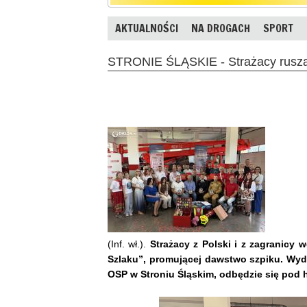
AKTUALNOŚCI
NA DROGACH
SPORT
STRONIE ŚLĄSKIE - Strażacy ruszą
(Inf. wł.).
Strażacy z Polski i z zagranicy 
Szlaku”, promującej dawstwo szpiku. Wyda
OSP w Stroniu Śląskim, odbędzie się pod