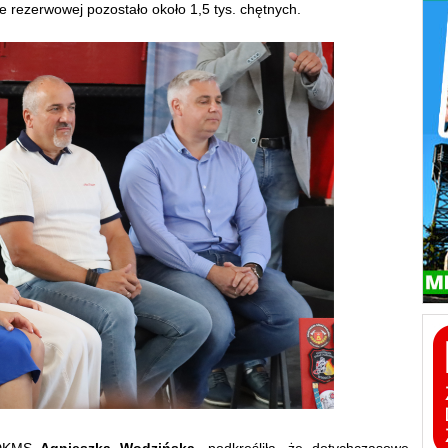
cie rezerwowej pozostało około 1,5 tys. chętnych.
i DKMS
Agnieszka Wodzińska
, podkreśliła, że dotychczasowe