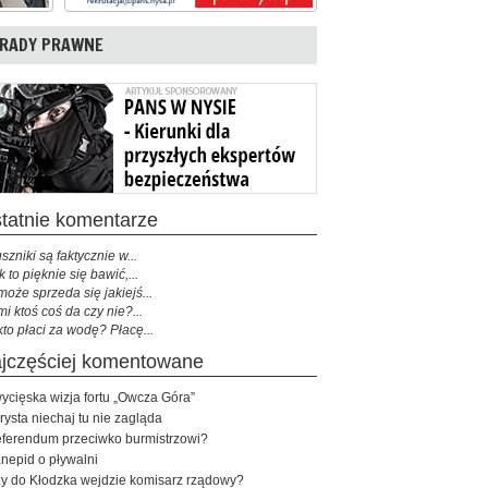
RADY PRAWNE
ostatnie komentarze
szniki są faktycznie w...
k to pięknie się bawić,...
może sprzeda się jakiejś...
mi ktoś coś da czy nie?...
kto płaci za wodę? Płacę...
najczęściej komentowane
ycięska wizja fortu „Owcza Góra”
rysta niechaj tu nie zagląda
ferendum przeciwko burmistrzowi?
nepid o pływalni
y do Kłodzka wejdzie komisarz rządowy?