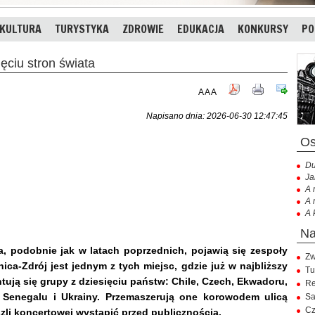
KULTURA
TURYSTYKA
ZDROWIE
EDUKACJA
KONKURSY
PO
ciu stron świata
A
A
A
Napisano dnia: 2026-06-30 12:47:45
Du
Ja
A 
A 
A 
, podobnie jak w latach poprzednich, pojawią się zespoły
Zw
nica-Zdrój jest jednym z tych miejsc, gdzie już w najbliższy
Tu
ntują się grupy z dziesięciu państw: Chile, Czech, Ekwadoru,
Re
, Senegalu i Ukrainy. Przemaszerują one korowodem ulicą
Sa
Cz
li koncertowej wystąpić przed publicznością.