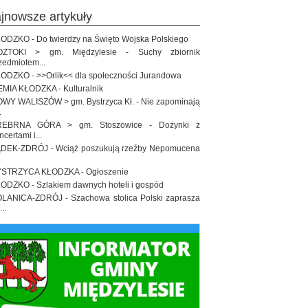
ajnowsze artykuły
ODZKO - Do twierdzy na Święto Wojska Polskiego
OZTOKI > gm. Międzylesie - Suchy zbiornik
zedmiotem...
ODZKO - >>Orlik<< dla społeczności Jurandowa
EMIA KŁODZKA - Kulturalnik
WY WALISZÓW > gm. Bystrzyca Kł. - Nie zapominają
.
REBRNA GÓRA > gm. Stoszowice - Dożynki z
ncertami i...
DEK-ZDRÓJ - Wciąż poszukują rzeźby Nepomucena
.
STRZYCA KŁODZKA - Ogłoszenie
ODZKO - Szlakiem dawnych hoteli i gospód
LANICA-ZDRÓJ - Szachowa stolica Polski zaprasza
..