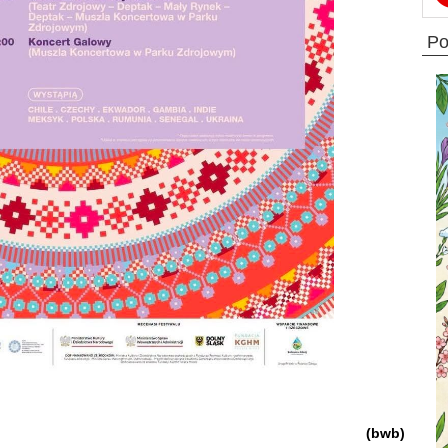
p
(bwb)