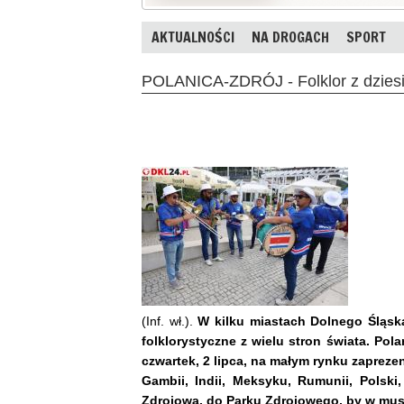
AKTUALNOŚCI
NA DROGACH
SPORT
POLANICA-ZDRÓJ - Folklor z dziesię
(Inf. wł.).
W kilku miastach Dolnego Śląska
folklorystyczne z wielu stron świata. Pola
czwartek, 2 lipca, na małym rynku zapreze
Gambii, Indii, Meksyku, Rumunii, Polski
Zdrojową, do Parku Zdrojowego, by w musz