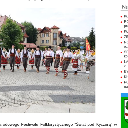
n
KŁ
R
pr
KŁ
ZI
NO
o..
S
ko
LĄ
z..
BY
KŁ
PO
na.
rodowego Festiwalu Folklorystycznego "Świat pod Kyczerą" w