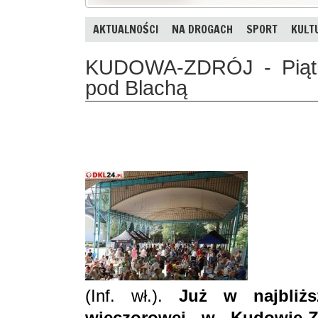
AKTUALNOŚCI
NA DROGACH
SPORT
KULT
KUDOWA-ZDRÓJ - Piątk
pod Blachą
(Inf. wł.).
Już w najbliżs
wieczorowej w Kudowie-Zd