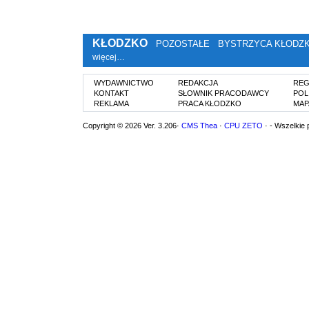
KŁODZKO
POZOSTAŁE
BYSTRZYCA KŁODZ
więcej…
WYDAWNICTWO
REDAKCJA
REG
KONTAKT
SŁOWNIK PRACODAWCY
POL
REKLAMA
PRACA KŁODZKO
MAP
Copyright © 2026 Ver. 3.206·
CMS Thea
·
CPU ZETO
· - Wszelkie