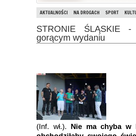
AKTUALNOŚCI
NA DROGACH
SPORT
KULT
STRONIE ŚLĄSKIE - 
gorącym wydaniu
(Inf. wł.).
Nie ma chyba w P
obchodziłaby swojego świę