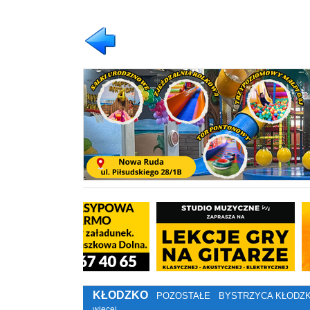
KŁODZKO
POZOSTAŁE
BYSTRZYCA KŁODZ
więcej…