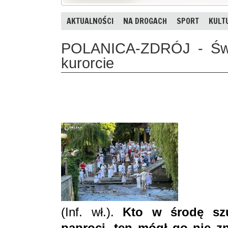
AKTUALNOŚCI
NA DROGACH
SPORT
KULT
POLANICA-ZDRÓJ - Świę
kurorcie
(Inf. wł.).
Kto w środę szu
paproci, ten mógł go nie zn