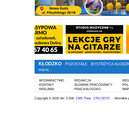
KŁODZKO
POZOSTAŁE
BYSTRZYCA KŁODZ
więcej…
WYDAWNICTWO
REDAKCJA
REG
KONTAKT
SŁOWNIK PRACODAWCY
POL
REKLAMA
PRACA KŁODZKO
MAP
Copyright © 2026 Ver. 3.206·
CMS Thea
·
CPU ZETO
· - Wszelkie