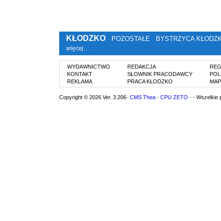
KŁODZKO
POZOSTAŁE
BYSTRZYCA KŁODZ
więcej…
WYDAWNICTWO
REDAKCJA
REG
KONTAKT
SŁOWNIK PRACODAWCY
POL
REKLAMA
PRACA KŁODZKO
MAP
Copyright © 2026 Ver. 3.206·
CMS Thea
·
CPU ZETO
· - Wszelkie