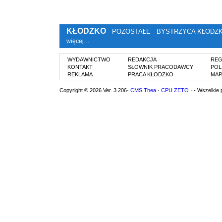
KŁODZKO
POZOSTAŁE
BYSTRZYCA KŁODZ
więcej…
WYDAWNICTWO
REDAKCJA
REG
KONTAKT
SŁOWNIK PRACODAWCY
POL
REKLAMA
PRACA KŁODZKO
MAP
Copyright © 2026 Ver. 3.206·
CMS Thea
·
CPU ZETO
· - Wszelkie