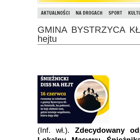
AKTUALNOŚCI
NA DROGACH
SPORT
KULT
GMINA BYSTRZYCA KŁO
hejtu
(Inf. wł.).
Zdecydowany odp
Lokalny Masywu Śnieżnik