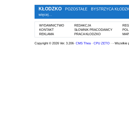
KŁODZKO
POZOSTAŁE
BYSTRZYCA KŁODZ
więcej…
WYDAWNICTWO
REDAKCJA
REG
KONTAKT
SŁOWNIK PRACODAWCY
POL
REKLAMA
PRACA KŁODZKO
MAP
Copyright © 2026 Ver. 3.206·
CMS Thea
·
CPU ZETO
· - Wszelkie