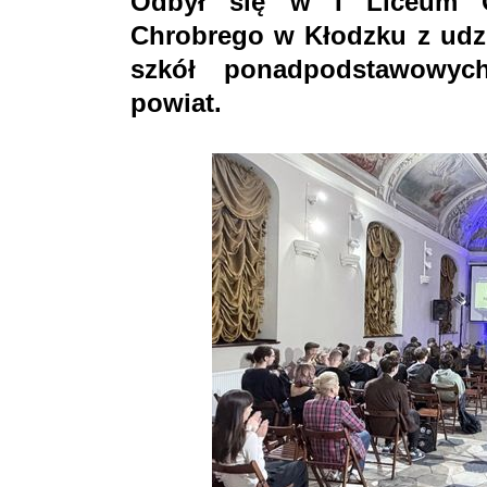
Odbył się w I Liceum O
Chrobrego w Kłodzku z udzi
szkół ponadpodstawowyc
powiat.