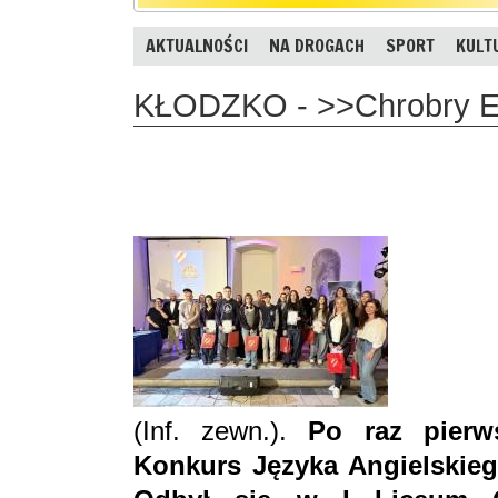
AKTUALNOŚCI
NA DROGACH
SPORT
KULT
KŁODZKO - >>Chrobry En
(Inf. zewn.).
Po raz pierw
Konkurs Języka Angielskieg