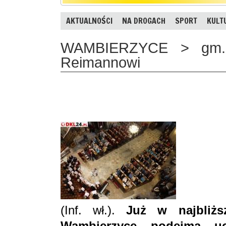
AKTUALNOŚCI
NA DROGACH
SPORT
KULT
WAMBIERZYCE > gm. 
Reimannowi
(Inf. wł.).
Już w najbliżs
Wambierzyce podejmą uc