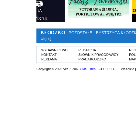
KŁODZKO
POZOSTAŁE
BYSTRZYCA KŁODZ
więcej…
WYDAWNICTWO
REDAKCJA
REG
KONTAKT
SŁOWNIK PRACODAWCY
POL
REKLAMA
PRACA KŁODZKO
MAP
Copyright © 2026 Ver. 3.206·
CMS Thea
·
CPU ZETO
· - Wszelkie