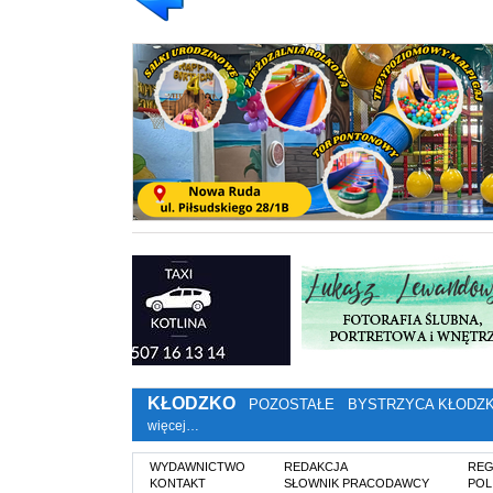
KŁODZKO
POZOSTAŁE
BYSTRZYCA KŁODZ
więcej…
WYDAWNICTWO
REDAKCJA
REG
KONTAKT
SŁOWNIK PRACODAWCY
POL