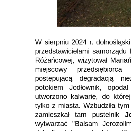
W sierpniu 2024 r. dolnośląsk
przedstawicielami samorządu K
Różańcowej, wizytował Mariań
miejscowy przedsiębiorc
postępującą degradacją ni
potokiem Jodłownik, opodal 
utworzono kalwarię, do której
tylko z miasta. Wzbudziła tym
zamieszkał tam pustelnik
J
wytwarzać "Balsam Jerozolim