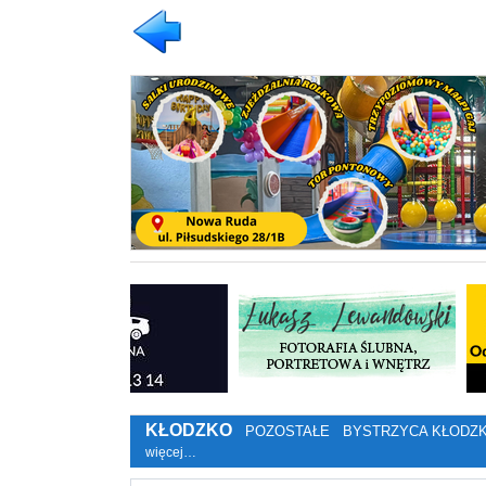
KŁODZKO
POZOSTAŁE
BYSTRZYCA KŁODZ
więcej…