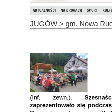
AKTUALNOŚCI
NA DROGACH
SPORT
KULT
JUGÓW > gm. Nowa Ruda 
(Inf. zewn.).
Szesnaś
zaprezentowało się podczas