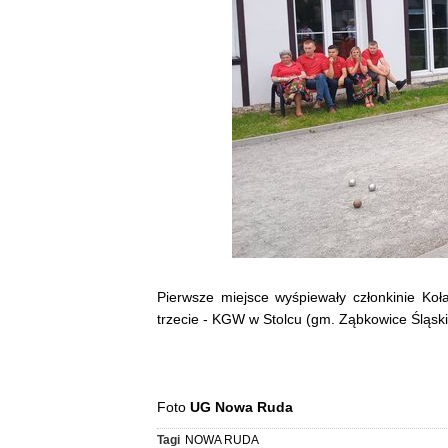
Pierwsze miejsce wyśpiewały członkinie Ko
trzecie - KGW w Stolcu (gm. Ząbkowice Śląsk
Foto
UG Nowa Ruda
Tagi
NOWA RUDA