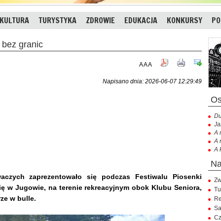
KULTURA
TURYSTYKA
ZDROWIE
EDUKACJA
KONKURSY
PO
bez granic
A
A
A
Napisano dnia: 2026-06-07 12:29:49
Du
Ja
A 
A 
A 
aczych zaprezentowało się podczas Festiwalu Piosenki
Zw
ię w Jugowie, na terenie rekreacyjnym obok Klubu Seniora,
Tu
ze w bulle.
Re
Sa
Cz