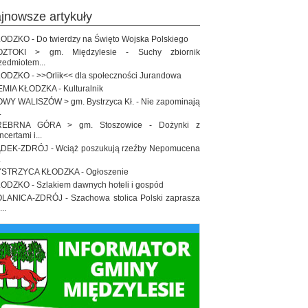
ajnowsze artykuły
ODZKO - Do twierdzy na Święto Wojska Polskiego
OZTOKI > gm. Międzylesie - Suchy zbiornik
zedmiotem...
ODZKO - >>Orlik<< dla społeczności Jurandowa
EMIA KŁODZKA - Kulturalnik
WY WALISZÓW > gm. Bystrzyca Kł. - Nie zapominają
.
REBRNA GÓRA > gm. Stoszowice - Dożynki z
ncertami i...
DEK-ZDRÓJ - Wciąż poszukują rzeźby Nepomucena
.
STRZYCA KŁODZKA - Ogłoszenie
ODZKO - Szlakiem dawnych hoteli i gospód
LANICA-ZDRÓJ - Szachowa stolica Polski zaprasza
..