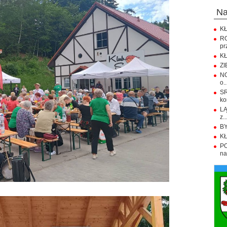
n
KŁ
R
pr
KŁ
ZI
NO
o..
S
ko
LĄ
z..
BY
KŁ
PO
na.