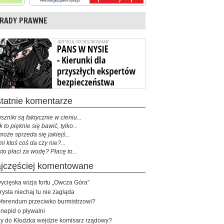
RADY PRAWNE
ostatnie komentarze
szniki są faktycznie w cieniu...
k to pięknie się bawić, tylko...
może sprzeda się jakiejś...
mi ktoś coś da czy nie?...
kto płaci za wodę? Płacę to...
najczęściej komentowane
ycięska wizja fortu „Owcza Góra”
rysta niechaj tu nie zagląda
ferendum przeciwko burmistrzowi?
nepid o pływalni
y do Kłodzka wejdzie komisarz rządowy?