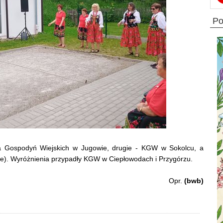
p
ła Gospodyń Wiejskich w Jugowie, drugie - KGW w Sokolcu, a
ie). Wyróżnienia przypadły KGW w Ciepłowodach i Przygórzu.
Opr.
(bwb)