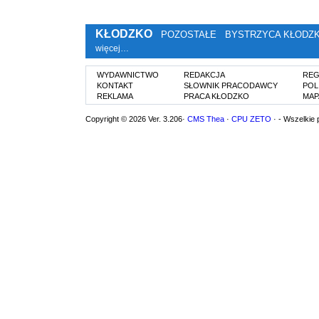
KŁODZKO
POZOSTAŁE
BYSTRZYCA KŁODZ
więcej…
WYDAWNICTWO
REDAKCJA
REG
KONTAKT
SŁOWNIK PRACODAWCY
POL
REKLAMA
PRACA KŁODZKO
MAP
Copyright © 2026 Ver. 3.206·
CMS Thea
·
CPU ZETO
· - Wszelkie