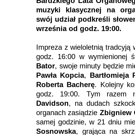
Bardzkiego Lata Organoweg
muzyki klasycznej na orga
swój udział podkreśli słowem
września od godz. 19:00.
Impreza z wieloletnią tradcyją
godz. 16:00 w wymienionej ś
Bator
, swoje minuty będzie m
Pawła Kopcia
,
Bartłomieja 
Roberta Bacherę
. Kolejny k
godz. 19:00. Tym razem 
Davidson
, na dudach szkoc
organach zasiądzie
Zbigniew
samej godzinie, w 21 dniu mi
Sosnowska
, grająca na skrz