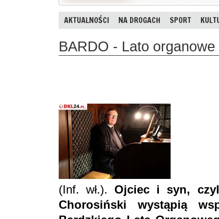
AKTUALNOŚCI
NA DROGACH
SPORT
KULT
BARDO - Lato organowe 
(Inf. wł.).
Ojciec i syn, czy
Chorosiński wystąpią ws