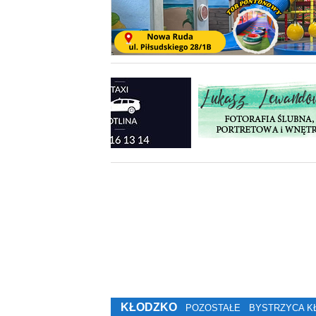
KŁODZKO
POZOSTAŁE
BYSTRZYCA K