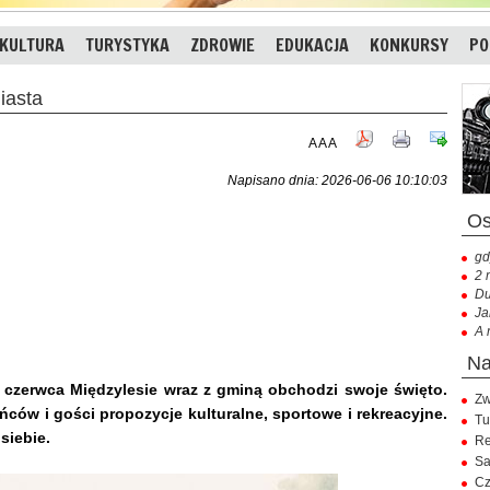
KULTURA
TURYSTYKA
ZDROWIE
EDUKACJA
KONKURSY
PO
iasta
A
A
A
Napisano dnia: 2026-06-06 10:10:03
gd
2 
Du
Ja
A 
e czerwca Międzylesie wraz z gminą obchodzi swoje święto.
Zw
ców i gości propozycje kulturalne, sportowe i rekreacyjne.
Tu
siebie.
Re
Sa
Cz