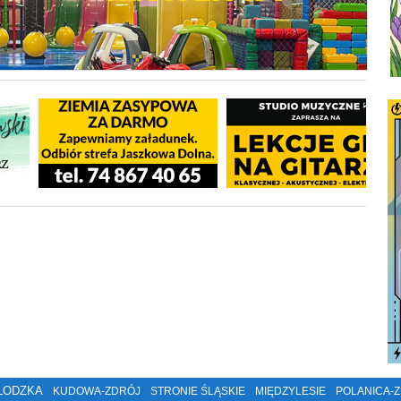
ŁODZKA
KUDOWA-ZDRÓJ
STRONIE ŚLĄSKIE
MIĘDZYLESIE
POLANICA-