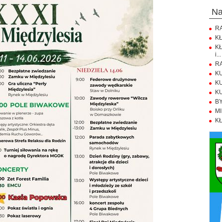
n
RA
KŁ
KŁ
i...
RA
KU
KU
KU
BY
MI
KŁ