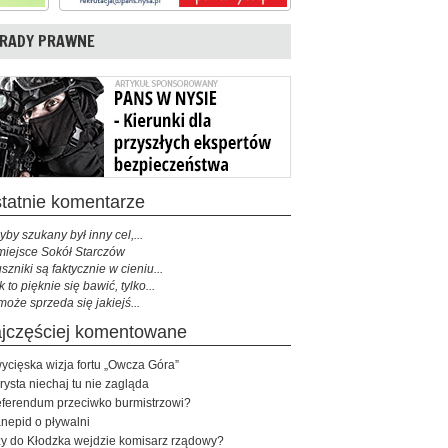
RADY PRAWNE
ostatnie komentarze
yby szukany był inny cel,...
miejsce Sokół Starczów
szniki są faktycznie w cieniu...
k to pięknie się bawić, tylko...
może sprzeda się jakiejś...
najczęściej komentowane
ycięska wizja fortu „Owcza Góra”
rysta niechaj tu nie zagląda
ferendum przeciwko burmistrzowi?
nepid o pływalni
y do Kłodzka wejdzie komisarz rządowy?