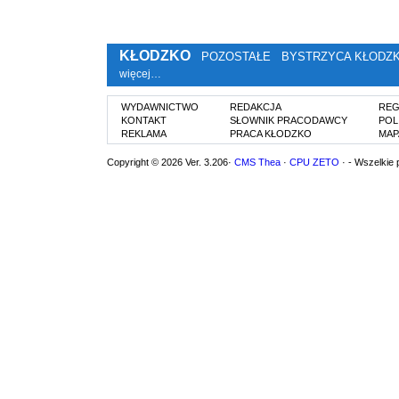
KŁODZKO
POZOSTAŁE
BYSTRZYCA KŁODZ
więcej…
WYDAWNICTWO
REDAKCJA
REG
KONTAKT
SŁOWNIK PRACODAWCY
POL
REKLAMA
PRACA KŁODZKO
MAP
Copyright © 2026 Ver. 3.206·
CMS Thea
·
CPU ZETO
· - Wszelkie