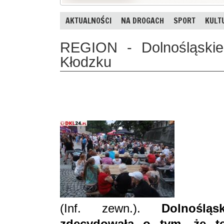
AKTUALNOŚCI
NA DROGACH
SPORT
KULT
REGION - Dolnośląskie
Kłodzku
(Inf. zewn.).
Dolnoślą
zdecydowała o tym, że t