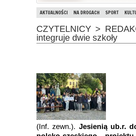
AKTUALNOŚCI
NA DROGACH
SPORT
KULT
CZYTELNICY > REDAKCJA
integruje dwie szkoły
(Inf. zewn.).
Jesienią ub.r. 
polsko-czeskiego projekt