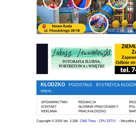
KŁODZKO
POZOSTAŁE
BYSTRZYCA KŁODZ
więcej…
WYDAWNICTWO
REDAKCJA
REG
KONTAKT
SŁOWNIK PRACODAWCY
POL
REKLAMA
PRACA KŁODZKO
MAP
Copyright © 2026 Ver. 3.206·
CMS Thea
·
CPU ZETO
· - Wszelkie