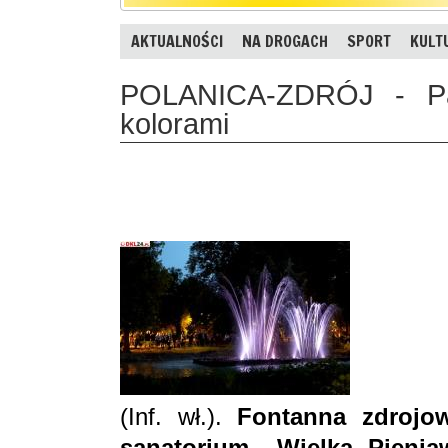
AKTUALNOŚCI
NA DROGACH
SPORT
KULT
POLANICA-ZDRÓJ - Park
kolorami
(Inf. wł.).
Fontanna zdrojow
sanatorium „Wielka Pienia