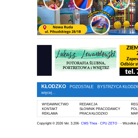
KŁODZKO
POZOSTAŁE
BYSTRZYCA KŁODZ
więcej…
WYDAWNICTWO
REDAKCJA
REG
KONTAKT
SŁOWNIK PRACODAWCY
POL
REKLAMA
PRACA KŁODZKO
MAP
Copyright © 2026 Ver. 3.206·
CMS Thea
·
CPU ZETO
· - Wszelkie