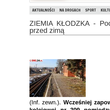
AKTUALNOŚCI
NA DROGACH
SPORT
KULT
ZIEMIA KŁODZKA - Poc
przed zimą
(Inf. zewn.).
Wcześniej zapow
kolejowej nr 309 pomiędz