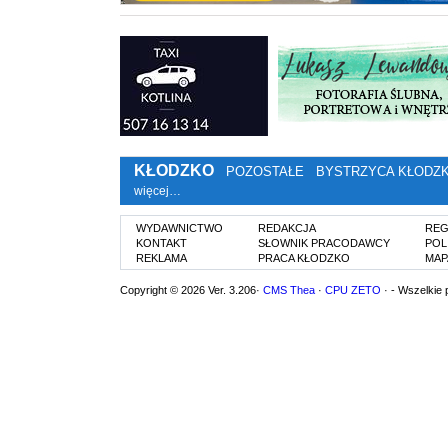
KŁODZKO
POZOSTAŁE
BYSTRZYCA KŁODZ
więcej…
WYDAWNICTWO
REDAKCJA
REG
KONTAKT
SŁOWNIK PRACODAWCY
POL
REKLAMA
PRACA KŁODZKO
MAP
Copyright © 2026 Ver. 3.206·
CMS Thea
·
CPU ZETO
· - Wszelkie