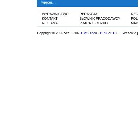
więcej…
WYDAWNICTWO
REDAKCJA
REG
KONTAKT
SŁOWNIK PRACODAWCY
POL
REKLAMA
PRACA KŁODZKO
MAP
Copyright © 2026 Ver. 3.206·
CMS Thea
·
CPU ZETO
· - Wszelkie