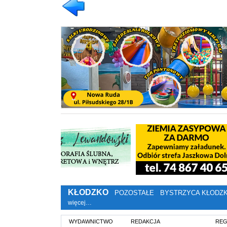
KŁODZKO
POZOSTAŁE
BYSTRZYCA KŁODZ
więcej…
WYDAWNICTWO
REDAKCJA
REG