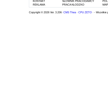
KONTAKT
SŁOWNIK PRACODAWCY
POL
REKLAMA
PRACA KŁODZKO
MAP
Copyright © 2026 Ver. 3.206·
CMS Thea
·
CPU ZETO
· - Wszelkie