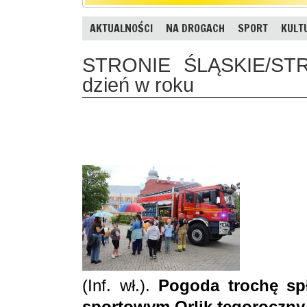
AKTUALNOŚCI
NA DROGACH
SPORT
KULT
STRONIE ŚLĄSKIE/STR
dzień w roku
(Inf. wł.).
Pogoda trochę spł
sportowym Orlik tegoroczny