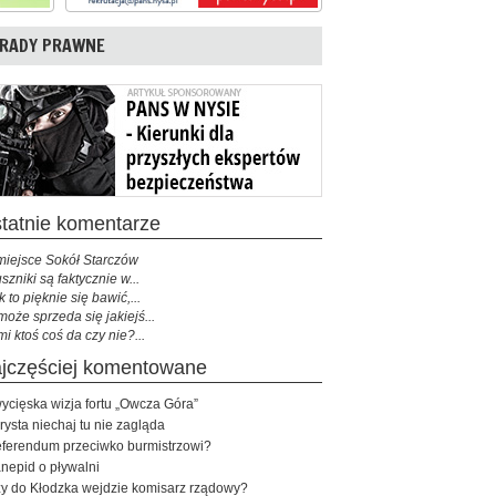
RADY PRAWNE
ostatnie komentarze
miejsce Sokół Starczów
szniki są faktycznie w...
k to pięknie się bawić,...
może sprzeda się jakiejś...
mi ktoś coś da czy nie?...
najczęściej komentowane
ycięska wizja fortu „Owcza Góra”
rysta niechaj tu nie zagląda
ferendum przeciwko burmistrzowi?
nepid o pływalni
y do Kłodzka wejdzie komisarz rządowy?