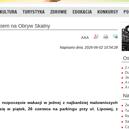
KULTURA
TURYSTYKA
ZDROWIE
EDUKACJA
KONKURSY
PO
kiem na Obryw Skalny
A
A
A
Napisano dnia: 2026-06-02 10:54:28
2 
Du
Ja
A 
A 
 rozpoczęcie wakacji w jednej z najbardziej malowniczych
Zw
 się w piątek, 26 czerwca na parkingu przy ul. Lipowej, z
Tu
Re
Sa
Cz