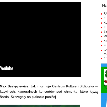
n
RA
KU
KU
KU
BY
MI
KŁ
KŁ
GM
w..
KŁ
Max Szelęgiewicz
. Jak informuje Centrum Kultury i Biblioteka w
akacyjnych, kameralnych koncertów pod chmurką, które łączą
Barda. Szczegóły na plakacie poniżej.