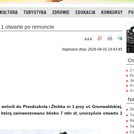
KULTURA
TURYSTYKA
ZDROWIE
EDUKACJA
KONKURSY
PO
 1 otwarte po remoncie
A
A
A
Napisano dnia: 2026-06-01 19:43:45
2 
Du
Ja
A 
A 
rócili do Przedszkola i Żłobka nr 1 przy ul. Grunwaldzkiej.
Zw
órą zainwestowano blisko 7 mln zł, uroczyście otwarto 1
Tu
Re
Sa
Cz