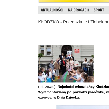
AKTUALNOŚCI
NA DROGACH
SPORT
KŁODZKO - Przedszkole i Żłobek nr
(Inf. zewn.).
Najmłodsi mieszkańcy Kłodzka w
Wyremontowaną po powodzi placówkę, w kt
czerwca, w Dniu Dziecka.