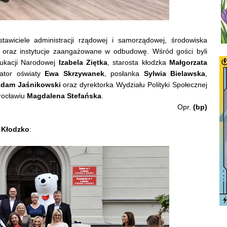
stawiciele administracji rządowej i samorządowej, środowiska
 oraz instytucje zaangażowane w odbudowę. Wśród gości byli
dukacji Narodowej
Izabela Ziętka
, starosta kłodzka
Małgorzata
rator oświaty
Ewa Skrzywanek
, posłanka
Sylwia Bielawska
,
dam Jaśnikowski
oraz dyrektorka Wydziału Polityki Społecznej
rocławiu
Magdalena Stefańska
.
Opr.
(bp)
 Kłodzko
: