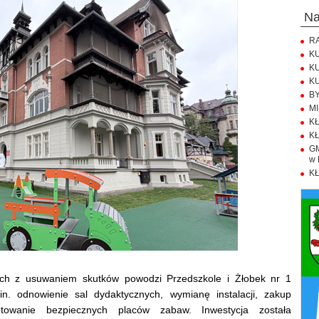
n
RA
KU
KU
KU
BY
MI
KŁ
KŁ
GM
w 
KŁ
ych z usuwaniem skutków powodzi Przedszkole i Żłobek nr 1
in. odnowienie sal dydaktycznych, wymianę instalacji, zakup
towanie bezpiecznych placów zabaw. Inwestycja została