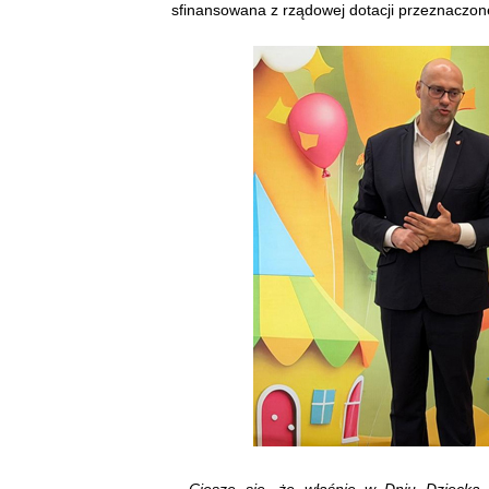
sfinansowana z rządowej dotacji przeznaczo
–
Cieszę się, że właśnie w Dniu Dzieck