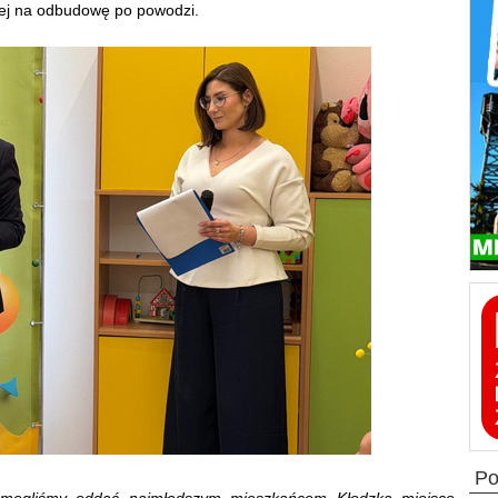
nej na odbudowę po powodzi.
p
a mogliśmy oddać najmłodszym mieszkańcom Kłodzka miejsce