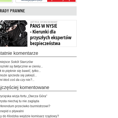
RADY PRAWNE
ostatnie komentarze
miejsce Sokół Starczów
szniki są faktycznie w cieniu...
k to pięknie się bawić, tylko...
może sprzeda się jakiejś...
mi ktoś coś da czy nie?...
najczęściej komentowane
ycięska wizja fortu „Owcza Góra”
rysta niechaj tu nie zagląda
ferendum przeciwko burmistrzowi?
nepid o pływalni
y do Kłodzka wejdzie komisarz rządowy?