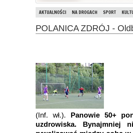
AKTUALNOŚCI
NA DROGACH
SPORT
KULT
POLANICA ZDRÓJ - Oldbo
(Inf. wł.).
Panowie 50+ ponow
uzdrowiska. Bynajmniej n