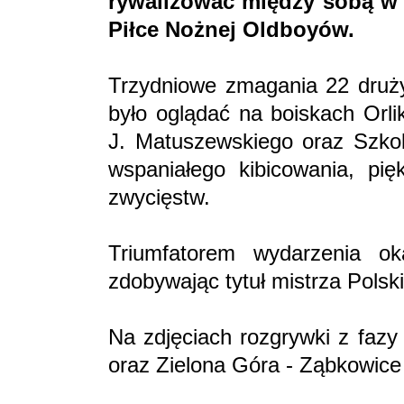
rywalizować między sobą w 
Piłce Nożnej Oldboyów.
Trzydniowe zmagania 22 drużyn
było oglądać na boiskach Orl
J. Matuszewskiego oraz Szkol
wspaniałego kibicowania, pięk
zwycięstw.
Triumfatorem wydarzenia o
zdobywając tytuł mistrza Polski
Na zdjęciach rozgrywki z fazy
oraz Zielona Góra - Ząbkowice