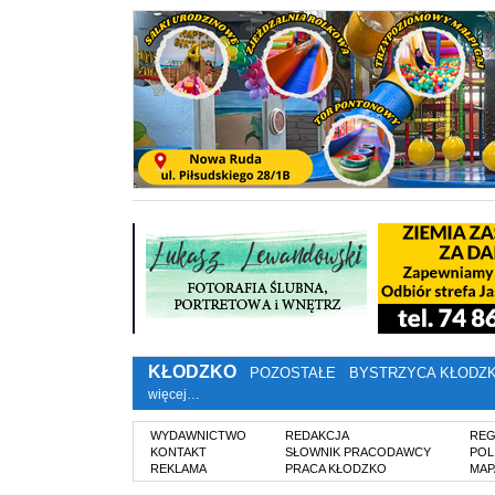
KŁODZKO
POZOSTAŁE
BYSTRZYCA KŁODZ
więcej…
WYDAWNICTWO
REDAKCJA
REG
KONTAKT
SŁOWNIK PRACODAWCY
POL
REKLAMA
PRACA KŁODZKO
MAP