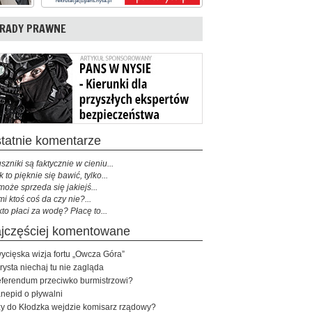
RADY PRAWNE
ostatnie komentarze
szniki są faktycznie w cieniu...
k to pięknie się bawić, tylko...
może sprzeda się jakiejś...
mi ktoś coś da czy nie?...
kto płaci za wodę? Płacę to...
najczęściej komentowane
ycięska wizja fortu „Owcza Góra”
rysta niechaj tu nie zagląda
ferendum przeciwko burmistrzowi?
nepid o pływalni
y do Kłodzka wejdzie komisarz rządowy?