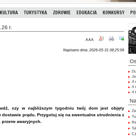
KULTURA
TURYSTYKA
ZDROWIE
EDUKACJA
KONKURSY
PO
26 r.
A
A
A
Napisano dnia: 2026-05-31 08:25:09
Du
Ja
A 
A 
A 
ź, czy w najbliższym tygodniu twój dom jest objęty
Zw
dostawie prądu. Przygotuj się na ewentualne utrudnienia z
Tu
. przerw awaryjnych.
Re
Sa
Cz