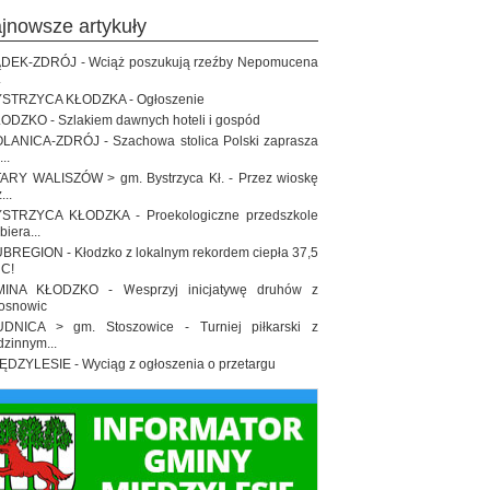
ajnowsze artykuły
DEK-ZDRÓJ - Wciąż poszukują rzeźby Nepomucena
.
STRZYCA KŁODZKA - Ogłoszenie
ODZKO - Szlakiem dawnych hoteli i gospód
LANICA-ZDRÓJ - Szachowa stolica Polski zaprasza
..
ARY WALISZÓW > gm. Bystrzyca Kł. - Przez wioskę
...
STRZYCA KŁODZKA - Proekologiczne przedszkole
biera...
BREGION - Kłodzko z lokalnym rekordem ciepła 37,5
 C!
INA KŁODZKO - Wesprzyj inicjatywę druhów z
osnowic
DNICA > gm. Stoszowice - Turniej piłkarski z
dzinnym...
ĘDZYLESIE - Wyciąg z ogłoszenia o przetargu