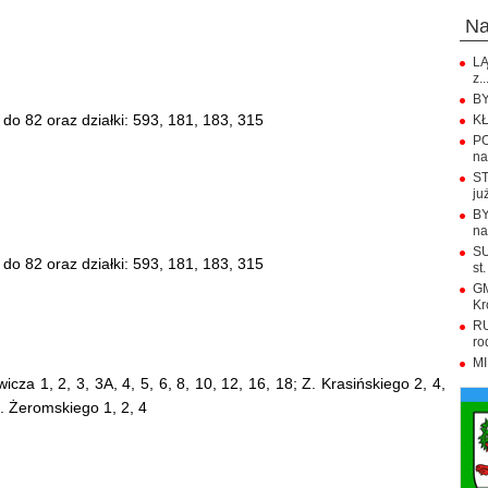
n
LĄ
z..
BY
do 82 oraz działki: 593, 181, 183, 315
KŁ
PO
na.
ST
już
BY
na
SU
do 82 oraz działki: 593, 181, 183, 315
st.
GM
Kr
RU
ro
MI
icza 1, 2, 3, 3A, 4, 5, 6, 8, 10, 12, 16, 18; Z. Krasińskiego 2, 4,
S. Żeromskiego 1, 2, 4