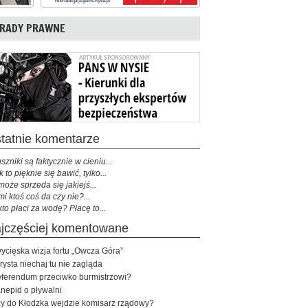
RADY PRAWNE
ostatnie komentarze
szniki są faktycznie w cieniu...
k to pięknie się bawić, tylko...
może sprzeda się jakiejś...
mi ktoś coś da czy nie?...
kto płaci za wodę? Płacę to...
najczęściej komentowane
ycięska wizja fortu „Owcza Góra”
rysta niechaj tu nie zagląda
ferendum przeciwko burmistrzowi?
nepid o pływalni
y do Kłodzka wejdzie komisarz rządowy?