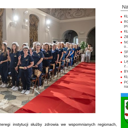
n
KŁ
R
pr
KŁ
ZI
NO
o..
S
ko
LĄ
z..
BY
KŁ
PO
na.
eregi instytucji służby zdrowia we wspomnianych regionach,