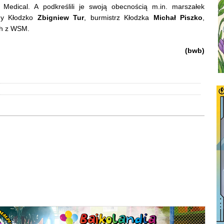
Medical. A podkreślili je swoją obecnością m.in. marszałek
ny Kłodzko
Zbigniew Tur
, burmistrz Kłodzka
Michał Piszko
,
ych z WSM.
(bwb)