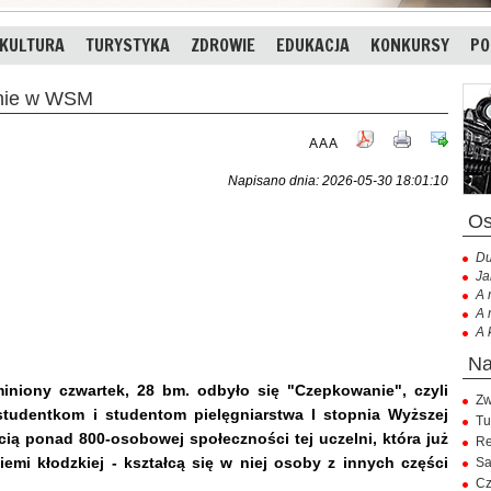
KULTURA
TURYSTYKA
ZDROWIE
EDUKACJA
KONKURSY
PO
anie w WSM
A
A
A
Napisano dnia: 2026-05-30 18:01:10
Du
Ja
A 
A 
A 
iniony czwartek, 28 bm. odbyło się "Czepkowanie", czyli
Zw
tudentkom i studentom pielęgniarstwa I stopnia Wyższej
Tu
ią ponad 800-osobowej społeczności tej uczelni, która już
Re
emi kłodzkiej - kształcą się w niej osoby z innych części
Sa
Cz