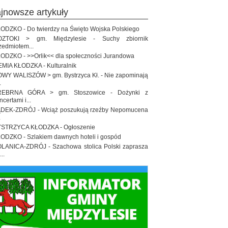
ajnowsze artykuły
ODZKO - Do twierdzy na Święto Wojska Polskiego
OZTOKI > gm. Międzylesie - Suchy zbiornik
zedmiotem...
ODZKO - >>Orlik<< dla społeczności Jurandowa
EMIA KŁODZKA - Kulturalnik
WY WALISZÓW > gm. Bystrzyca Kł. - Nie zapominają
.
REBRNA GÓRA > gm. Stoszowice - Dożynki z
ncertami i...
DEK-ZDRÓJ - Wciąż poszukują rzeźby Nepomucena
.
STRZYCA KŁODZKA - Ogłoszenie
ODZKO - Szlakiem dawnych hoteli i gospód
LANICA-ZDRÓJ - Szachowa stolica Polski zaprasza
..