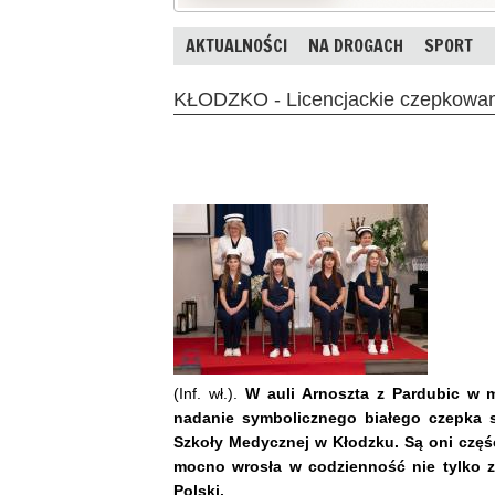
AKTUALNOŚCI
NA DROGACH
SPORT
KŁODZKO - Licencjackie czepkow
(Inf. wł.).
W auli Arnoszta z Pardubic w m
nadanie symbolicznego białego czepka s
Szkoły Medycznej w Kłodzku. Są oni częśc
mocno wrosła w codzienność nie tylko zi
Polski.