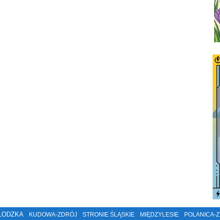
ŁODZKA
KUDOWA-ZDRÓJ
STRONIE ŚLĄSKIE
MIĘDZYLESIE
POLANICA-