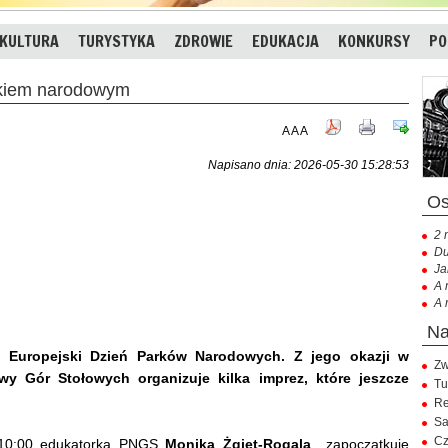
KULTURA
TURYSTYKA
ZDROWIE
EDUKACJA
KONKURSY
PO
iem narodowym
A
A
A
Napisano dnia: 2026-05-30 15:28:53
2 
Du
Ja
A 
A 
 Europejski Dzień Parków Narodowych. Z jego okazji w
Zw
y Gór Stołowych organizuje kilka imprez, które jeszcze
Tu
Re
Sa
Cz
- 10:00 edukatorka PNGS
Monika Żgiet-Rogala
zapoczątkuje