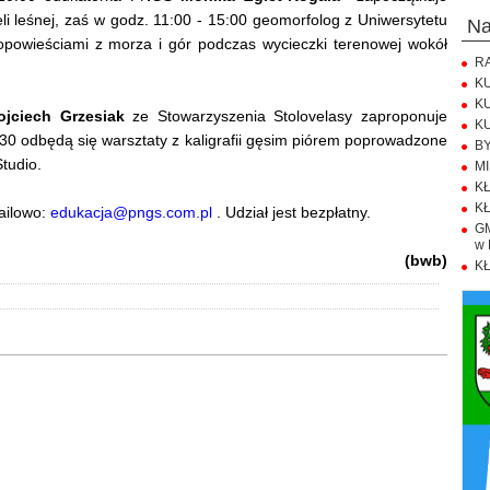
i leśnej, zaś w godz. 11:00 - 15:00 geomorfolog z Uniwersytetu
n
powieściami z morza i gór podczas wycieczki terenowej wokół
RA
KU
KU
jciech Grzesiak
ze Stowarzyszenia Stolovelasy zaproponuje
KU
30 odbędą się warsztaty z kaligrafii gęsim piórem poprowadzone
BY
Studio.
MI
KŁ
KŁ
ailowo:
edukacja@pngs.com.pl
. Udział jest bezpłatny.
GM
w 
(bwb)
KŁ