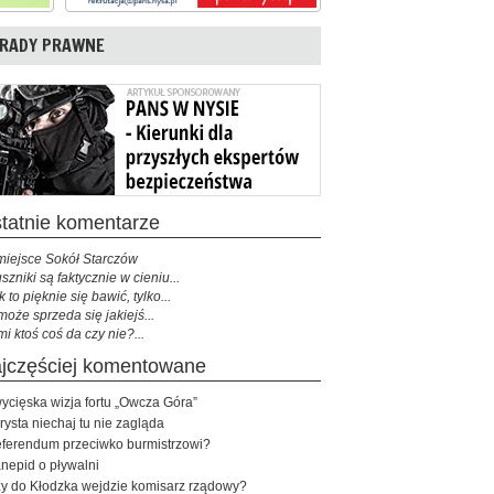
RADY PRAWNE
ostatnie komentarze
miejsce Sokół Starczów
szniki są faktycznie w cieniu...
k to pięknie się bawić, tylko...
może sprzeda się jakiejś...
mi ktoś coś da czy nie?...
najczęściej komentowane
ycięska wizja fortu „Owcza Góra”
rysta niechaj tu nie zagląda
ferendum przeciwko burmistrzowi?
nepid o pływalni
y do Kłodzka wejdzie komisarz rządowy?