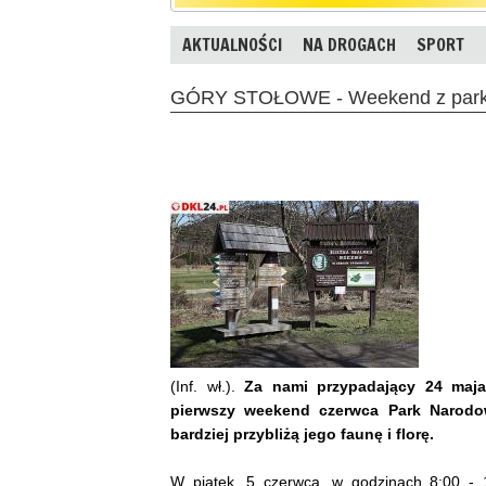
AKTUALNOŚCI
NA DROGACH
SPORT
GÓRY STOŁOWE - Weekend z park
(Inf. wł.).
Za nami przypadający 24 maja
pierwszy weekend czerwca Park Narodow
bardziej przybliżą jego faunę i florę.
W piątek, 5 czerwca, w godzinach 8:00 