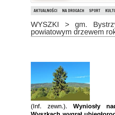
AKTUALNOŚCI
NA DROGACH
SPORT
KULT
WYSZKI > gm. Bystrzy
powiatowym drzewem ro
(Inf. zewn.).
Wyniosły na
Wyszkach wygrał ubiegłoroc