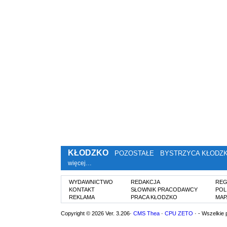
KŁODZKO
POZOSTAŁE
BYSTRZYCA KŁODZ
więcej…
WYDAWNICTWO
REDAKCJA
REG
KONTAKT
SŁOWNIK PRACODAWCY
POL
REKLAMA
PRACA KŁODZKO
MAP
Copyright © 2026 Ver. 3.206·
CMS Thea
·
CPU ZETO
· - Wszelkie