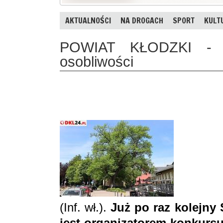
AKTUALNOŚCI
NA DROGACH
SPORT
KULT
POWIAT KŁODZKI - K
osobliwości
(Inf. wł.).
Już po raz kolejny
jest organizatorem konkurs