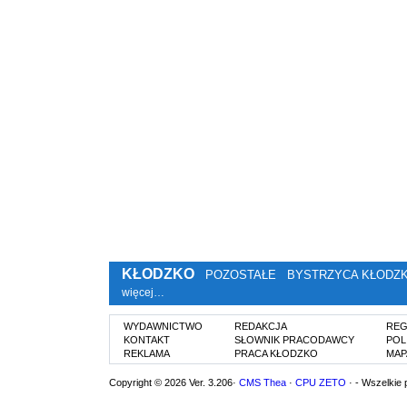
KŁODZKO
POZOSTAŁE
BYSTRZYCA KŁODZ
więcej…
WYDAWNICTWO
REDAKCJA
REG
KONTAKT
SŁOWNIK PRACODAWCY
POL
REKLAMA
PRACA KŁODZKO
MAP
Copyright © 2026 Ver. 3.206·
CMS Thea
·
CPU ZETO
· - Wszelkie